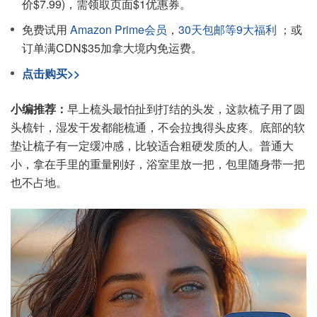
价$7.99)，需领取页面$1优惠券。
免费试用
Amazon Prime会员
，
30天包邮等9大福利
；或
订单满CDN$35加拿大境内免运费。
点击购买>>
小编推荐：
早上梳头最怕扯到打结的头发，这款梳子用了圆
头梳针，湿发干发都能梳通，不会拉拽得头皮疼。底部的软
垫让梳子有一定缓冲感，比较适合粗硬发质的人。普通大
小，拿在手里的重量刚好，浴室里放一把，包里随身带一把
也不占地。