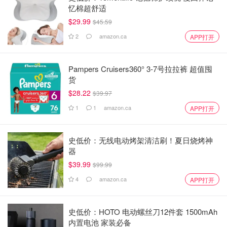
忆棉超舒适
$29.99
$45.59
2
amazon.ca
APP打开
Pampers Cruisers360° 3-7号拉拉裤 超值囤
货
$28.22
$39.97
1
1
amazon.ca
APP打开
史低价：无线电动烤架清洁刷！夏日烧烤神
器
$39.99
$99.99
4
amazon.ca
APP打开
史低价：HOTO 电动螺丝刀12件套 1500mAh
内置电池 家装必备