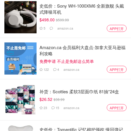
史低价：Sony WH-1000XM6 全新旗舰 头戴
式降噪耳机
$498.00
$599.99
5
amazon.ca
APP打开
Amazon.ca 会员福利大盘点-加拿大亚马逊福
利攻略
免费申请 不止是免邮这么简单
122
4
amazon.ca
APP打开
补货：Scotties 柔软3层面巾纸 81抽*24盒
$26.52
$38.99
23
15
amazon.ca
APP打开
史低价：Tomentific 记忆棉护颈枕 慢回弹记