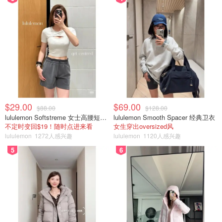
$29.00
$69.00
$88.00
$128.00
lululemon Softstreme 女士高腰短裤 10cm
lululemon Smooth Spacer 经典卫衣
不定时变回$19！随时点进来看
女生穿出oversized风
lululemon
1272人感兴趣
lululemon
1120人感兴趣
5
6