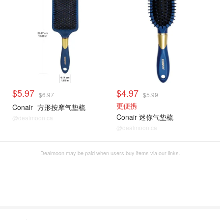
$5.97
$4.97
$6.97
$5.99
更便携
Conair
方形按摩气垫梳
Conair 迷你气垫梳
@dealmoon.ca
@dealmoon.ca
Dealmoon may be paid when users buy items via our links.