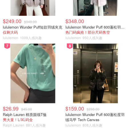
$249.00
$348.00
$348.00
lululemon Wunder Puff短款羽绒夹克
lululemon Wunder Puff 600蓬松羽绒夹克
仅剩大码
热门码疯抢！部分尺码售空
lululemon
1009人感兴趣
lululemon
950人感兴趣
7
8
$26.99
$159.00
$45.00
$298.00
Ralph Lauren 棉质圆领T恤
lululemon Wunder Puff 600蓬松度羽
男大童！L/XL码全
绒马甲 Tech Canvas
Ralph Lauren
881人感兴趣
lululemon
808人感兴趣