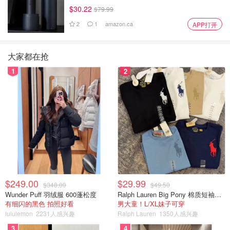
$30.22
$79.99
2
1
amazon.ca
APP打开
大家都在抢
1
2
$249.00
$29.99
$348.00
$49.50
Wunder Puff 羽绒服 600蓬松度
Ralph Lauren Big Pony 棉质短袖T恤
有细闪的黑色 拍照好看
男大童！L/XL妹子可穿
lululemon
2231人感兴趣
Ralph Lauren
1350人感兴趣
3
4