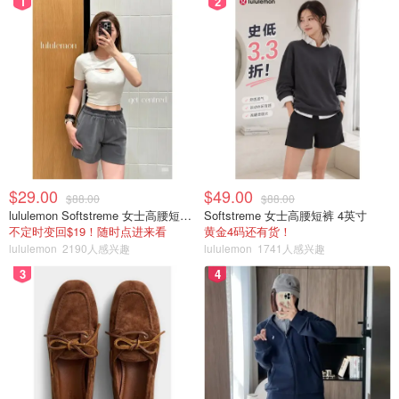
1
2
$29.00
$49.00
$88.00
$88.00
lululemon Softstreme 女士高腰短裤 10cm
Softstreme 女士高腰短裤 4英寸
不定时变回$19！随时点进来看
黄金4码还有货！
lululemon
2190人感兴趣
lululemon
1741人感兴趣
3
4