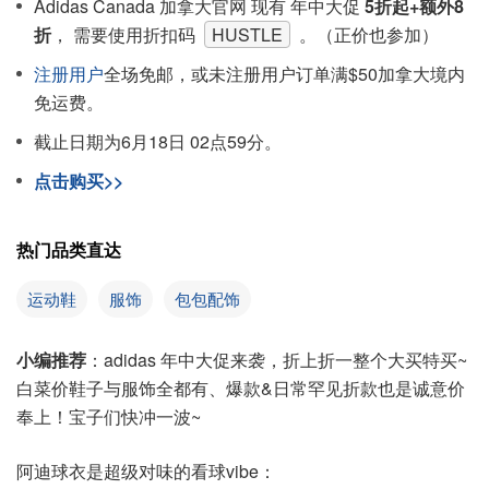
Adidas Canada 加拿大官网 现有 年中大促
5折起+额外8
折
， 需要使用折扣码
HUSTLE
。（正价也参加）
注册用户
全场免邮，或未注册用户订单满$50加拿大境内
免运费。
截止日期为6月18日 02点59分。
点击购买>>
热门品类直达
运动鞋
服饰
包包配饰
小编推荐
：adidas 年中大促来袭，折上折一整个大买特买~
白菜价鞋子与服饰全都有、爆款&日常罕见折款也是诚意价
奉上！宝子们快冲一波~
阿迪球衣是超级对味的看球vibe：