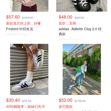
$57.60
$48.00
$120.00
$60.00
新款首次折上折，好嗲
首折，丑萌
Firebird 针织夹克
adidas
Adilette Clog 2.0 经
典款
@dealmoon.ca
@dealmoon.ca
$30.40
$52.00
$75.00
$130.00
40码都能穿，姐妹们先冲
多巴胺款