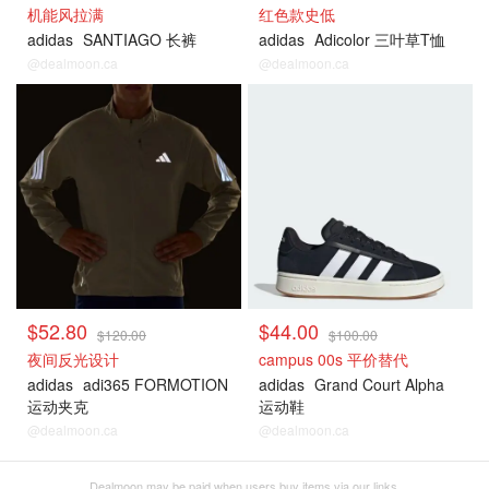
机能风拉满
红色款史低
adidas
SANTIAGO 长裤
adidas
Adicolor 三叶草T恤
@dealmoon.ca
@dealmoon.ca
$52.80
$44.00
$120.00
$100.00
夜间反光设计
campus 00s 平价替代
adidas
adi365 FORMOTION
adidas
Grand Court Alpha
运动夹克
运动鞋
@dealmoon.ca
@dealmoon.ca
Dealmoon may be paid when users buy items via our links.