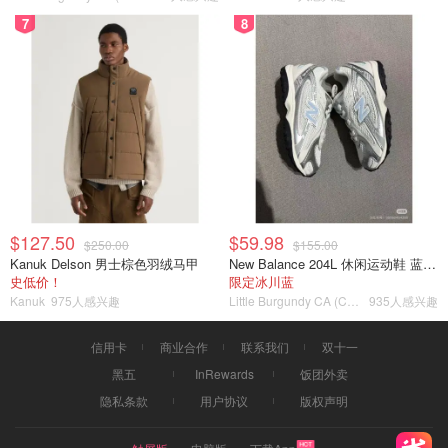
7
8
$127.50
$59.98
$250.00
$155.00
Kanuk Delson 男士棕色羽绒马甲
New Balance 204L 休闲运动鞋 蓝银色
史低价！
限定冰川蓝
Kanuk
975人感兴趣
Little Burgundy CA (CA）
935人感兴趣
信用卡
商业合作
联系我们
双十一
黑五
InRewards
饭团外卖
隐私条款
用户协议
版权声明