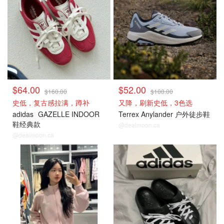
$64.00
$52.00
$160.00
$100.00
史低，复古感拉满，蹲补
又降，刷新史低，3色选
adidas
GAZELLE INDOOR
Terrex Anylander 户外徒步鞋
鞋经典款
@dealmoon.ca
@dealmoon.ca