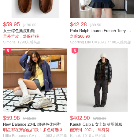
$59.95
$42.28
$190.00
$89.50
女士棕色麂皮船鞋
Polo Ralph Lauren French Terry 女童连帽卫衣 7-16码
里外羊皮，舒服得很
之前$66.96
Simons
1290人感兴趣
Sporting Life CA (CA)
1108人感兴趣
5
6
$59.98
$402.90
$155.00
$790.00
New Balance 204L 绿银色休闲鞋
Kanuk Calixa 女士短款羽绒服
明星都在穿的热门款！多色可选 3.8折
能穿到 -20C，L码有货
Little Burgundy CA (CA）
1093人感兴趣
Kanuk
1010人感兴趣