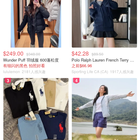
$249.00
$42.28
$348.00
$89.50
Wunder Puff 羽绒服 600蓬松度
Polo Ralph Lauren French Terry 女童连帽卫衣 7-16码
有细闪的黑色 拍照好看
之前$66.96
lululemon
2181人感兴趣
Sporting Life CA (CA)
1917人感兴趣
3
4