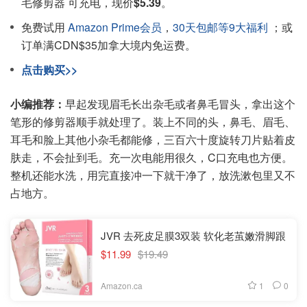
毛修剪器 可充电，现价
$5.39
。
免费试用
Amazon Prime会员
，
30天包邮等9大福利
；或
订单满CDN$35加拿大境内免运费。
点击购买>>
小编推荐：
早起发现眉毛长出杂毛或者鼻毛冒头，拿出这个
笔形的修剪器顺手就处理了。装上不同的头，鼻毛、眉毛、
耳毛和脸上其他小杂毛都能修，三百六十度旋转刀片贴着皮
肤走，不会扯到毛。充一次电能用很久，C口充电也方便。
整机还能水洗，用完直接冲一下就干净了，放洗漱包里又不
占地方。
JVR 去死皮足膜3双装 软化老茧嫩滑脚跟
$11.99
$19.49
1
0
Amazon.ca