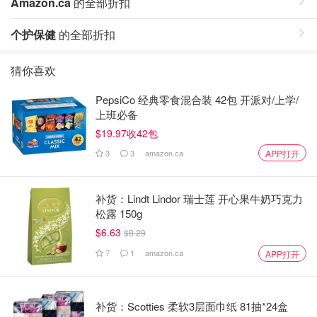
Amazon.ca
的全部折扣
个护保健
的全部折扣
猜你喜欢
PepsiCo 经典零食混合装 42包 开派对/上学/
上班必备
$19.97收42包
3
3
amazon.ca
APP打开
补货：Lindt Lindor 瑞士莲 开心果牛奶巧克力
松露 150g
$6.63
$8.29
7
1
amazon.ca
APP打开
补货：Scotties 柔软3层面巾纸 81抽*24盒