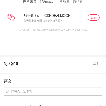
图片来自于@Amazon ，版权属于原作者
加小编微信：
复制
每天刷刷朋友圈，精华折扣不漏掉
Dealmoon may be paid when users buy items via our links.
问大家
0
全部
评论
打开App写评论