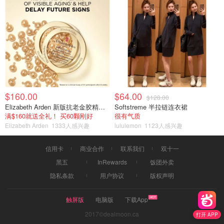
$160.00
$64.00
$128.00
Elizabeth Arden 新版抗老金胶精华60颗
Softstreme 半拉链连衣裙
满$160就送全礼！ 买60颗刚好
很有气质
Elizabeth Arden
1333人感兴趣
lululemon
1123人感兴趣
信用卡
商业合作
联系我们
双十一
黑五
InRewards
饭团外卖
隐私条款
用户协议
版权声明
触屏版
电脑版
下载App
2017©dealmoon.ca
打开 APP