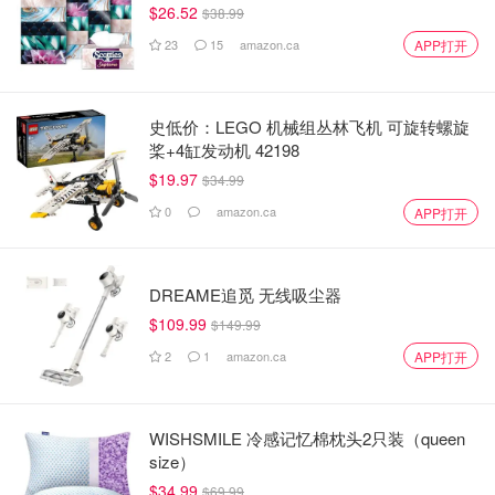
$26.52
$38.99
23
15
amazon.ca
APP打开
史低价：LEGO 机械组丛林飞机 可旋转螺旋
桨+4缸发动机 42198
$19.97
$34.99
0
amazon.ca
APP打开
DREAME追觅 无线吸尘器
$109.99
$149.99
2
1
amazon.ca
APP打开
WISHSMILE 冷感记忆棉枕头2只装（queen
size）
$34.99
$69.99