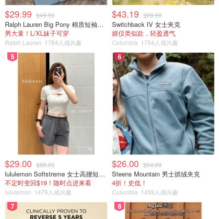
$29.99
$43.19
$49.50
$89.99
Ralph Lauren Big Pony 棉质短袖T恤
Switchback IV 女士夹克
男大童！L/XL妹子可穿
婧仪类似款，轻盈透气
Ralph Lauren
1784人感兴趣
Columbia
1754人感兴趣
5
6
$29.00
$26.00
$88.00
$64.99
lululemon Softstreme 女士高腰短裤 10cm
Steens Mountain 男士抓绒夹克
不定时变回$19！随时点进来看
4折！史低！
lululemon
1479人感兴趣
Columbia
1459人感兴趣
7
8