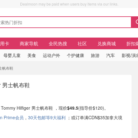
Dealmoon may be paid when users buy items via our links.
信用卡
商家导航
全民热搜
社区
兑换商城
折扣
母婴儿童
美食
运动户外
个护健康
旅游
汽车
影视/演
r 男士帆布鞋
iger 男士帆布鞋
有 Tommy Hilfiger 男士帆布鞋 ，现价
$49.5
(指导价$120)。
n Prime会员
，
30天包邮等9大福利
；或订单满CDN$35加拿大境