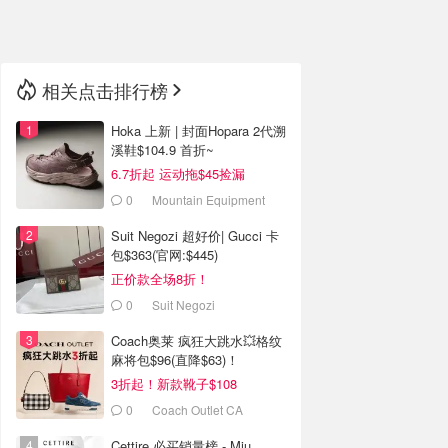
🇳🇿
新西兰
相关点击排行榜
Hoka 上新 | 封面Hopara 2代溯
溪鞋$104.9 首折~
6.7折起 运动拖$45捡漏
0
Mountain Equipment
Company
Suit Negozi 超好价| Gucci 卡
包$363(官网:$445)
正价款全场8折！
0
Suit Negozi
Coach奥莱 疯狂大跳水💥格纹
麻将包$96(直降$63)！
3折起！新款靴子$108
0
Coach Outlet CA
Cettire 必买销量榜 - Miu