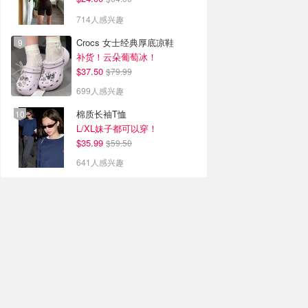
714人感兴趣
Crocs 女士经典厚底凉鞋
补货！云朵葡萄冰！
$37.50
$79.99
699人感兴趣
棉质长袖T恤
L/XL妹子都可以穿！
$35.99
$59.50
641人感兴趣