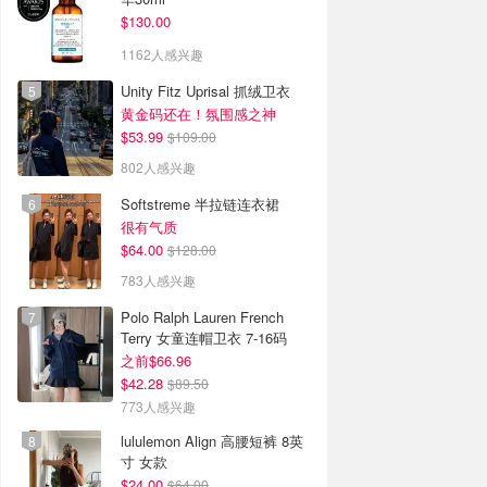
$130.00
1162人感兴趣
Unity Fitz Uprisal 抓绒卫衣
黄金码还在！氛围感之神
$53.99
$109.00
802人感兴趣
Softstreme 半拉链连衣裙
很有气质
$64.00
$128.00
783人感兴趣
Polo Ralph Lauren French
Terry 女童连帽卫衣 7-16码
之前$66.96
$42.28
$89.50
773人感兴趣
lululemon Align 高腰短裤 8英
寸 女款
$24.00
$64.00