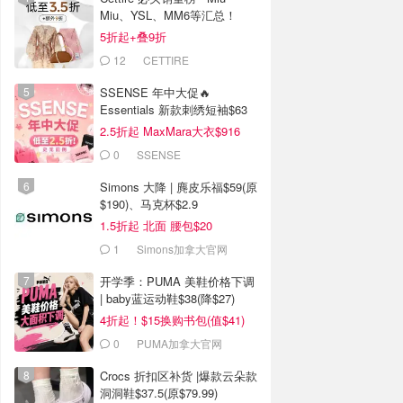
Miu、YSL、MM6等汇总！
5折起+叠9折
12
CETTIRE
SSENSE 年中大促🔥
Essentials 新款刺绣短袖$63
2.5折起 MaxMara大衣$916
(原$2130)
0
SSENSE
Simons 大降 | 麂皮乐福$59(原
$190)、马克杯$2.9
1.5折起 北面 腰包$20
1
Simons加拿大官网
开学季：PUMA 美鞋价格下调
| baby蓝运动鞋$38(降$27)
4折起！$15换购书包(值$41)
0
PUMA加拿大官网
Crocs 折扣区补货 |爆款云朵款
洞洞鞋$37.5(原$79.99)