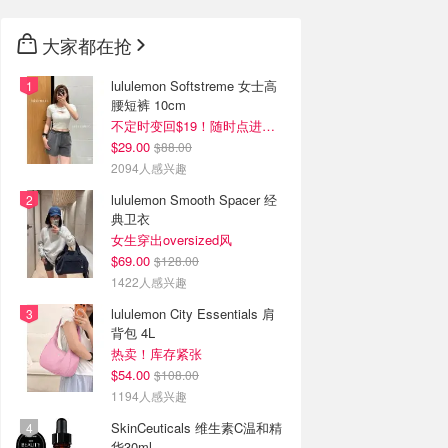
大家都在抢
lululemon Softstreme 女士高
腰短裤 10cm
不定时变回$19！随时点进来看
$29.00
$88.00
2094人感兴趣
lululemon Smooth Spacer 经
典卫衣
女生穿出oversized风
$69.00
$128.00
1422人感兴趣
lululemon City Essentials 肩
背包 4L
热卖！库存紧张
$54.00
$108.00
1194人感兴趣
SkinCeuticals 维生素C温和精
华30ml