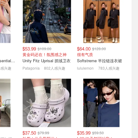
r 周五会员
TSC 鞋靴夏季清仓 | 斯凯
hoka 8月大促| clifton10 运
 工装裤$20
奇女士一脚蹬运动鞋
动鞋$144(原$188)
$35.9(原$99)
0
3折起！儿童运动鞋$25起
男女鞋款 低至5折！
$53.99
$64.00
$109.00
$128.00
黄金码还在！氛围感之神
很有气质
lululemon City Essentials 肩背包 4L
Unity Fitz Uprisal 抓绒卫衣
Softstreme 半拉链连衣裙
人感兴趣
Patagonia
802人感兴趣
lululemon
783人感兴趣
Old
MK 奥莱 年中捡漏💥中号
七夕礼物：McQueen 王牌
$20
相机包$76 孟子义同款鞋
板鞋| 26春夏新品$860收
$79
+免邮
1.5折起+额外8.5折
罕见钻尾！刚发售不久
$37.50
$35.99
$79.99
$59.50