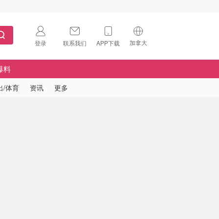
加拿大
登录
联系我们
APP下载
🇺🇸
美国
爆料
🇨🇳
中国
出/体育
资讯
更多
🇨🇦
加拿大
扫码下载 App
🇬🇧
英国
Download on the
App Store
🇩🇪
德国
Download the
Android App
🇫🇷
法国
🇮🇹
意大利
🇦🇺
澳洲