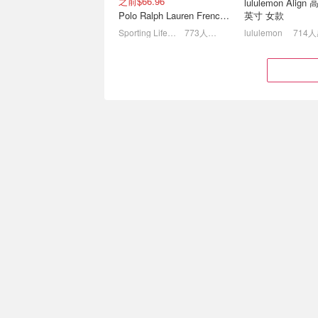
之前$66.96
lululemon Alig
Polo Ralph Lauren French Terry 女童连帽卫衣 7-16码
英寸 女款
Sporting Life CA (CA)
773人感兴趣
lululemon
714
New Balance 罕见4折起🔥
adidas 潮鞋白菜
爆款204L薄底鞋$60 (原
黑白贝壳头$50、
$150)
Gazelle$40
满额再减$10+免邮！全网抄底价
3折起+满额减$10
$19.98
$119.00
$95.00
$198.00
黄金码都有货
Vans Old Skool 酒红色休
闲鞋
Little Burgundy CA (CA）
628人感兴趣
lululemon
609
LB 潮鞋抄底 | NB 爆款
Coach奥莱 丹宁专
204L薄底鞋$60、萨洛蒙
盒子包$199(国内￥
$75
2折起+再减$10+免邮！昂跑参加
2.5折起！卡包$49(