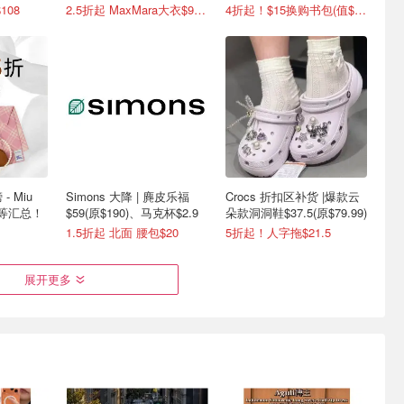
$63
$27)
108
2.5折起 MaxMara大衣$916 (原$2130)
4折起！$15换购书包(值$41)
- Miu
Simons 大降 | 麂皮乐福
Crocs 折扣区补货 |爆款云
6等汇总！
$59(原$190)、马克杯$2.9
朵款洞洞鞋$37.5(原$79.99)
1.5折起 北面 腰包$20
5折起！人字拖$21.5
展开更多