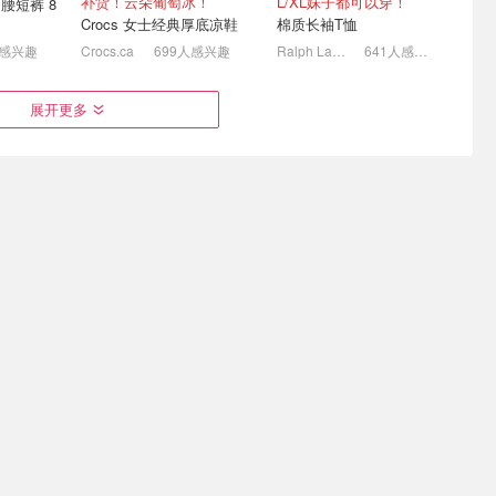
补货！云朵葡萄冰！
L/XL妹子都可以穿！
n 高腰短裤 8
Crocs 女士经典厚底凉鞋
棉质长袖T恤
人感兴趣
Crocs.ca
699人感兴趣
Ralph Lauren
641人感兴趣
价 | 封面款
Birkenstock 爆款 | Arizona
Harry Rosen 降价 | 勃肯
展开更多
经典
果冻鞋$52、高圆圆同款
Arizona $135.9
$127
+免邮
7.5折 封面同款$142
4折起 拉夫亚麻衬衫$137
$94.99
$30.00
$189.99
$74.99
码全
这个紫绝美了，好价成人款终于回归
lululemon Chargefeel 3 男士运动鞋
The North Face Vectiv Fastpack 女士防水徒步鞋
Benton Springs 女士拉链连帽卫衣
人感兴趣
SAIL
588人感兴趣
Columbia
544人感兴趣
场 | 牛仔
开学季：PUMA 专业跑鞋
Arc'teryx 上新 多款首折 |
1808)
大上新 | SOFTFOAM+缓震
Covert 萤石紫开衫$154
款$36起
原$150)
4折起！$15换购书包(值$41)
5.9折起 封面T恤$63