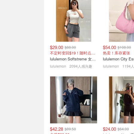
手慢无：ON Cloud 6 跑鞋
预告：Footlocke
仅$126(官$250=变相5折)
促 New Balance
3折起+定价优势
2.4折起+至高得$5
$29.00
$54.00
$88.00
$108.00
不定时变回$19！随时点进来看
热卖！库存紧张
lululemon Softstreme 女士高腰短裤 10cm
lululemon
2094人感兴趣
lululemon
1194
lululemon 折扣区更新 | 超
Vans 地板价捡漏！
经典卫衣$69(原$128)
Skool 酷感厚底鞋
logo 棒球帽$29
3折起+满额-$10
$42.28
$24.00
$89.50
$64.00