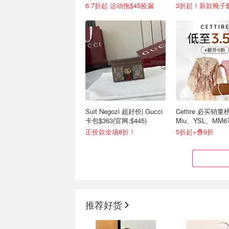
6.7折起 运动拖$45捡漏
3折起！新款靴子$
Suit Negozi 超好价| Gucci
Cettire 必买销量榜 
卡包$363(官网:$445)
Miu、YSL、MM
正价款全场8折！
5折起+叠9折
推荐好货