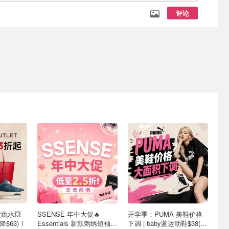
评论
大跳水💥
SSENSE 年中大促🔥
开学季：PUMA 美鞋价格
降$63)！
Essentials 新款刺绣短袖
下调 | baby蓝运动鞋$38(降