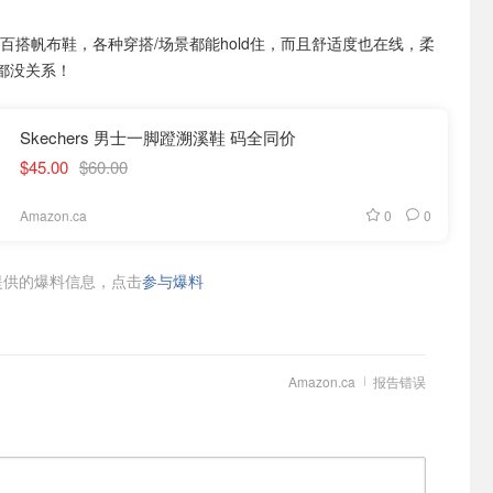
my百搭帆布鞋，各种穿搭/场景都能hold住，而且舒适度也在线，柔
都没关系！
Skechers 男士一脚蹬溯溪鞋 码全同价
$45.00
$60.00
0
0
Amazon.ca
供的爆料信息，点击
参与爆料
Amazon.ca
报告错误