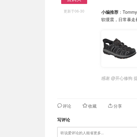
去购买
更新于06-30
小编推荐
：Tom
软缓震，日常暴走
感谢
@开心修狗
提
评论
收藏
分享
写评论