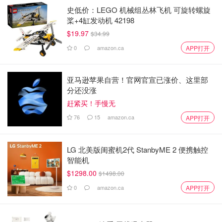
史低价：LEGO 机械组丛林飞机 可旋转螺旋
桨+4缸发动机 42198
$19.97
$34.99
0
amazon.ca
APP打开
亚马逊苹果自营！官网官宣已涨价、这里部
分还没涨
赶紧买！手慢无
76
15
amazon.ca
APP打开
LG 北美版闺蜜机2代 StanbyME 2 便携触控
智能机
$1298.00
$1498.00
0
amazon.ca
APP打开