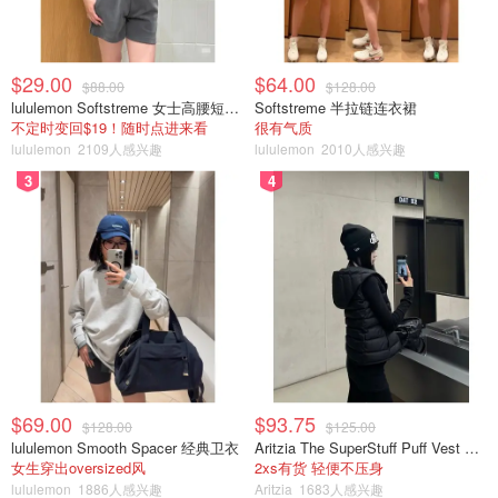
$29.00
$64.00
$88.00
$128.00
lululemon Softstreme 女士高腰短裤 10cm
Softstreme 半拉链连衣裙
不定时变回$19！随时点进来看
很有气质
lululemon
2109人感兴趣
lululemon
2010人感兴趣
3
4
$69.00
$93.75
$128.00
$125.00
lululemon Smooth Spacer 经典卫衣
Aritzia The SuperStuff Puff Vest 轻盈亮面马甲
女生穿出oversized风
2xs有货 轻便不压身
lululemon
1886人感兴趣
Aritzia
1683人感兴趣