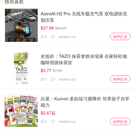
猜你喜欢
AstroAI H2 Pro 无线车载充气泵 双电源快充
胎压泵
$37.99
$64.99
0
amazon.ca
APP打开
史低价：TAZO 抹茶拿铁浓缩液 在家轻松做
咖啡馆级抹茶饮
$3.77
$7.99
1
amazon.ca
APP打开
白菜：Kumon 多款练习册降价 培养孩子自学
能力
$2.67起
6
amazon.ca
APP打开