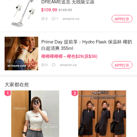
DREAME追觅 无线吸尘器
$109.99
$149.99
2
1
amazon.ca
APP打开
Prime Day 提前享：Hydro Flask 保温杯 椰奶
白超清爽 355ml
椰椰椰椰椰～椰色$29(原$36)
0
amazon.ca
APP打开
大家都在抢
1
2