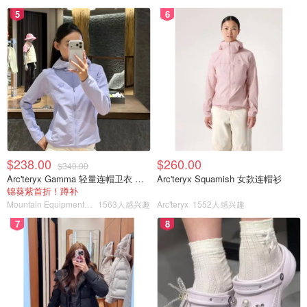
5
6
$238.00
$260.00
$340.00
Arc'teryx Gamma 轻量连帽卫衣 女款
Arc'teryx Squamish 女款连帽衫
锦葵紫首折！蹲补
Mountain Equipment Company
1563人感兴趣
Arc'teryx
1552人感兴趣
7
8