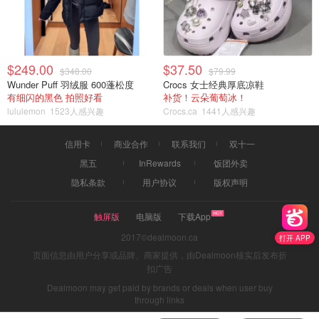
$249.00
$37.50
$348.00
$79.99
Wunder Puff 羽绒服 600蓬松度
Crocs 女士经典厚底凉鞋
有细闪的黑色 拍照好看
补货！云朵葡萄冰！
lululemon
1523人感兴趣
Crocs.ca
1441人感兴趣
信用卡
商业合作
联系我们
双十一
黑五
InRewards
饭团外卖
隐私条款
用户协议
版权声明
触屏版
电脑版
下载App
2017©dealmoon.ca
打开 APP
页面信息由用户分享或品牌、商家提供，由Dealmoon核实后发布折
扣广告
Dealmoon may get paid by brands or deals when user buy
through links