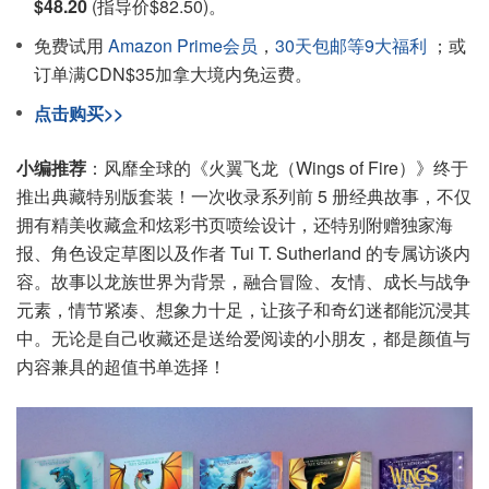
$48.20
(指导价$82.50)。
免费试用
Amazon Prime会员
，
30天包邮等9大福利
；或
订单满CDN$35加拿大境内免运费。
点击购买>>
小编推荐
：风靡全球的《火翼飞龙（Wings of Fire）》终于
推出典藏特别版套装！一次收录系列前 5 册经典故事，不仅
拥有精美收藏盒和炫彩书页喷绘设计，还特别附赠独家海
报、角色设定草图以及作者 Tui T. Sutherland 的专属访谈内
容。故事以龙族世界为背景，融合冒险、友情、成长与战争
元素，情节紧凑、想象力十足，让孩子和奇幻迷都能沉浸其
中。无论是自己收藏还是送给爱阅读的小朋友，都是颜值与
内容兼具的超值书单选择！