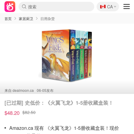
🇨🇦
CA
首页
家居厨卫
日用杂货
来自
dealmoon.ca
06-05发布
[已过期] 史低价：《火翼飞龙》1-5册收藏盒装！
$48.20
$82.50
Amazon.ca 现有 《火翼飞龙》1-5册收藏盒装！现价