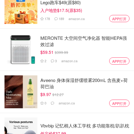
Lego跑车$49(原$80)
入户地垫$17.5(原$35)
178
189
amazon.ca
APP打开
MERONTE 大空间空气净化器 智能HEPA强
效过滤
$59.51
$399.99
2
3
amazon.ca
APP打开
Aveeno 身体保湿舒缓喷雾200mL 含燕麦+荷
荷巴油
$9.97
$12.27
0
amazon.ca
APP打开
Vbvbip 记忆棉人体工学枕 多功能靠枕/趴趴枕
低定价$37.99