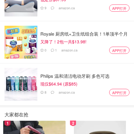
9
amazon.ca
APP打开
Royale 厨房纸+卫生纸组合装！1单顶半个月
又降了！2包一共$13.98!
0
1
amazon.ca
APP打开
Philips 温和清洁电动牙刷 多色可选
现仅$64.94 (原$85)
8
amazon.ca
APP打开
大家都在抢
1
2