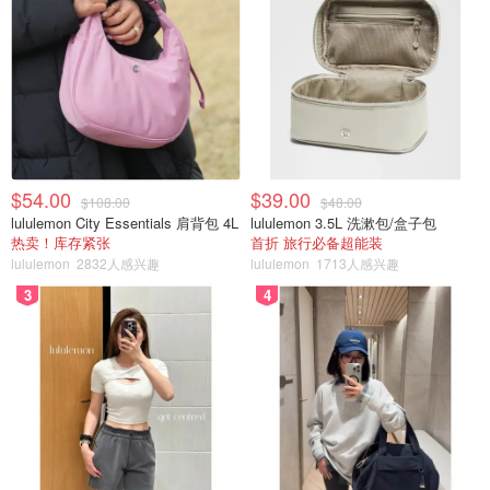
$54.00
$39.00
$108.00
$48.00
lululemon City Essentials 肩背包 4L
lululemon 3.5L 洗漱包/盒子包
热卖！库存紧张
首折 旅行必备超能装
lululemon
2832人感兴趣
lululemon
1713人感兴趣
3
4