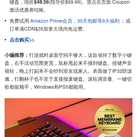
键盘，现价
$48.56
(指导价$69.99)。需点击页面 Coupon
激活优惠劵结账。
免费试用
Amazon Prime会员
，
30天包邮等9大福利
；或
订单满CDN$35加拿大境内免运费。
点击购买>>
小编推荐：
打游戏时桌面空间不够大，这款省掉了数字小键
盘，右手活动范围更宽，鼠标甩起来不撞到键盘。按键声音
很轻，晚上打副本不会吵到室友或家人。表面做了IP32防泼
溅，打翻杯子也不至于直接报废键盘。滚轮调音量、一键切
歌都挺顺手，Windows和PS5都能用。