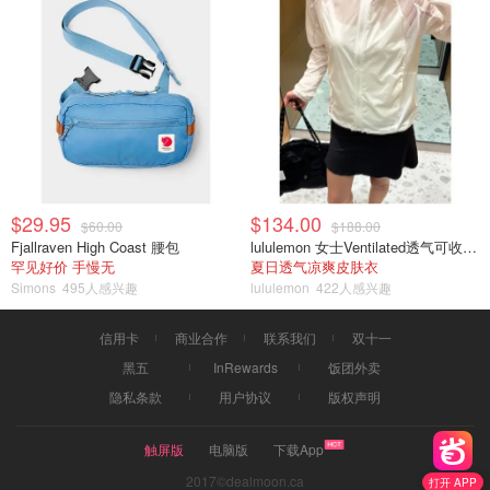
$29.95
$134.00
$60.00
$188.00
Fjallraven High Coast 腰包
lululemon 女士Ventilated透气可收纳跑步夹克
罕见好价 手慢无
夏日透气凉爽皮肤衣
Simons
495人感兴趣
lululemon
422人感兴趣
信用卡
商业合作
联系我们
双十一
黑五
InRewards
饭团外卖
隐私条款
用户协议
版权声明
触屏版
电脑版
下载App
2017©dealmoon.ca
打开 APP