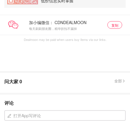
低价信息实时掌握
加小编微信：
复制
每天刷刷朋友圈，精华折扣不漏掉
Dealmoon may be paid when users buy items via our links.
问大家
0
全部
评论
打开App写评论