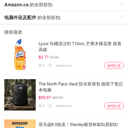
Amazon.ca
的全部折扣
电脑外设及配件
的全部折扣
猜你喜欢
Lysol 马桶清洁剂 710mL 芒果木槿花香 留香
高级
$3.77
$4.99
2
amazon.ca
APP打开
The North Face Vault 防水双肩包 能装下笔记
本电脑
$55.67
$89.99
2
amazon.ca
APP打开
亚马逊8.5热卖！Stanley吸管杯$25(原$33)