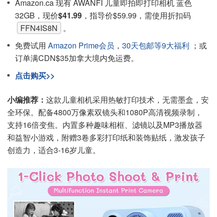
Amazon.ca 现有 AWANFI 儿童即拍即打印相机 蓝色
32GB，现价
$41.99
，指导价$59.99，需使用折扣码
FFN4IS8N
。
免费试用
Amazon Prime会员
，
30天包邮等9大福利
；或
订单满CDN$35加拿大境内免运费。
点击购买>>
小编推荐：
这款儿童相机采用热敏打印技术，无需墨盒，安
全环保。配备4800万像素双镜头和1080P高清视频录制，
支持16倍变焦。内置多种趣味相框、滤镜以及MP3播放器
和益智小游戏，附赠3卷多彩打印纸和装饰贴纸，激发孩子
创造力，适合3-16岁儿童。