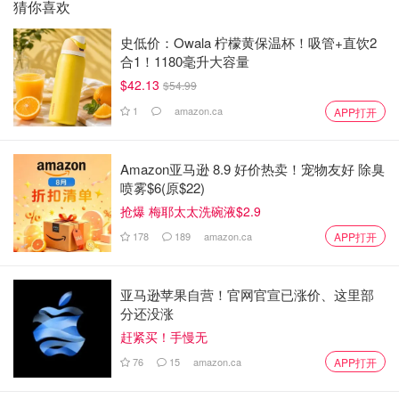
猜你喜欢
史低价：Owala 柠檬黄保温杯！吸管+直饮2
合1！1180毫升大容量
$42.13
$54.99
1
amazon.ca
APP打开
Amazon亚马逊 8.9 好价热卖！宠物友好 除臭
喷雾$6(原$22)
抢爆 梅耶太太洗碗液$2.9
178
189
amazon.ca
APP打开
亚马逊苹果自营！官网官宣已涨价、这里部
分还没涨
赶紧买！手慢无
76
15
amazon.ca
APP打开