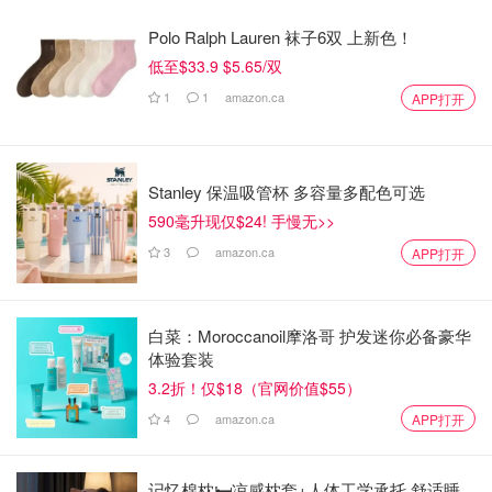
Polo Ralph Lauren 袜子6双 上新色！
低至$33.9 $5.65/双
1
1
amazon.ca
APP打开
Stanley 保温吸管杯 多容量多配色可选
590毫升现仅$24! 手慢无>>
3
amazon.ca
APP打开
白菜：Moroccanoil摩洛哥 护发迷你必备豪华
体验套装
3.2折！仅$18（官网价值$55）
4
amazon.ca
APP打开
记忆棉枕🛏️凉感枕套+人体工学承托 舒适睡