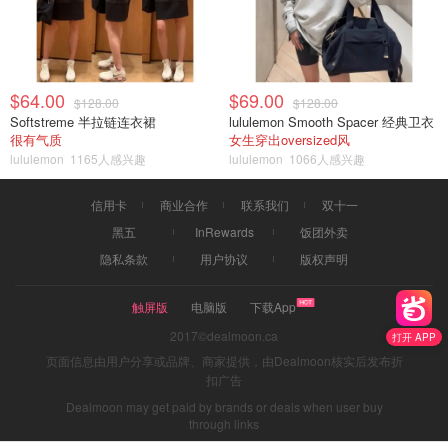
$64.00
$69.00
$128.00
$128.00
Softstreme 半拉链连衣裙
lululemon Smooth Spacer 经典卫衣
很有气质
女生穿出oversized风
lululemon
1165人感兴趣
lululemon
1066人感兴趣
信用卡
商业合作
联系我们
双十一
黑五
InRewards
饭团外卖
隐私条款
用户协议
版权声明
触屏版
电脑版
下载App
2017©dealmoon.ca
打开 APP
页面信息由用户分享或品牌、商家提供，由Dealmoon核实后发布折
扣广告
Dealmoon may get paid by brands or deals when user buy
through links