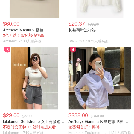
$60.00
$20.37
$79.90
Arc'teryx Mantis 2 腰包
长袖荷叶边衬衫
3色可选！紫色颜值很高
Arc'teryx
2103人感兴趣
RW & CO
1971人感兴趣
3
4
$29.00
$238.00
$88.00
$340.00
lululemon Softstreme 女士高腰短裤 10cm
Arc'teryx Gamma 轻量连帽卫衣 女款
不定时变回$19！随时点进来看
锦葵紫首折！蹲补
lululemon
1740人感兴趣
Mountain Equipment Company
1434人感兴趣