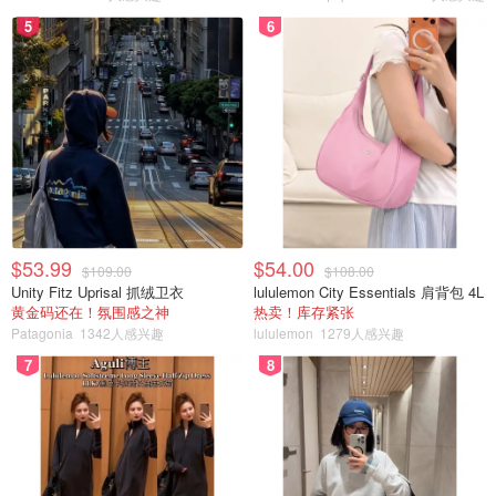
5
6
$53.99
$54.00
$109.00
$108.00
Unity Fitz Uprisal 抓绒卫衣
lululemon City Essentials 肩背包 4L
黄金码还在！氛围感之神
热卖！库存紧张
Patagonia
1342人感兴趣
lululemon
1279人感兴趣
7
8