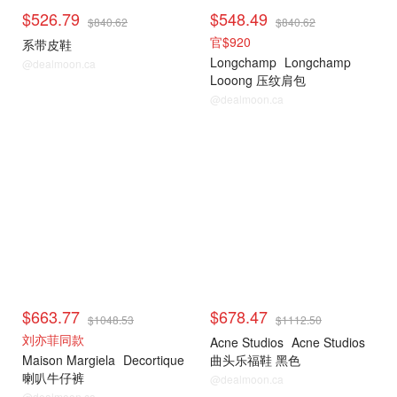
$526.79
$548.49
$840.62
$840.62
官$920
系带皮鞋
Longchamp
Longchamp
@dealmoon.ca
Looong 压纹肩包
@dealmoon.ca
$663.77
$678.47
$1048.53
$1112.50
刘亦菲同款
Acne Studios
Acne Studios
Maison Margiela
Decortique
曲头乐福鞋 黑色
喇叭牛仔裤
@dealmoon.ca
@dealmoon.ca