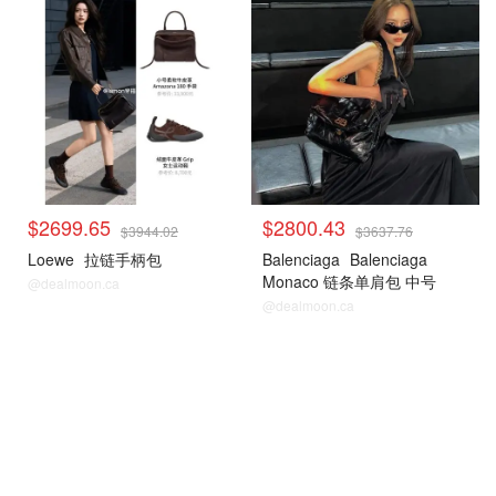
$2699.65
$2800.43
$3944.02
$3637.76
Loewe
拉链手柄包
Balenciaga
Balenciaga
Monaco 链条单肩包 中号
@dealmoon.ca
@dealmoon.ca