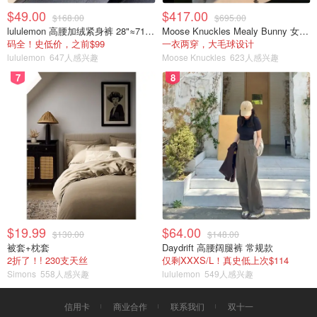
$49.00
$417.00
$168.00
$695.00
lululemon 高腰加绒紧身裤 28"≈71cm 5个口袋
Moose Knuckles Mealy Bunny 女士双面穿连帽外套
码全！史低价，之前$99
一衣两穿，大毛球设计
lululemon
647人感兴趣
Moose Knuckles
623人感兴趣
7
8
$19.99
$64.00
$130.00
$148.00
被套+枕套
Daydrift 高腰阔腿裤 常规款
2折了！! 230支天丝
仅剩XXXS/L！真史低上次$114
Simons
558人感兴趣
lululemon
549人感兴趣
信用卡
商业合作
联系我们
双十一