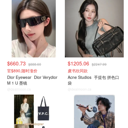
$660.73
$1205.06
$888.60
$2247.99
官$890,随时涨价
虞书欣同款
Dior Eyewear
Dior Verydior
Acne Studios
手提包 拼色口
M 1 U 墨镜
袋
@dealmoon.ca
@dealmoon.ca