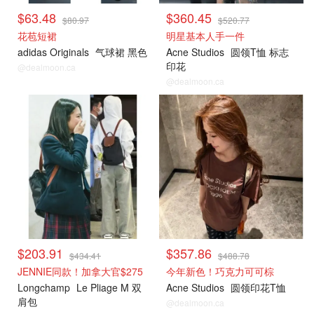
$63.48
$360.45
$80.97
$520.77
花苞短裙
明星基本人手一件
adidas Originals
气球裙 黑色
Acne Studios
圆领T恤 标志
印花
@dealmoon.ca
@dealmoon.ca
$203.91
$357.86
$434.41
$488.78
JENNIE同款！加拿大官$275
今年新色！巧克力可可棕
Longchamp
Le Pliage M 双
Acne Studios
圆领印花T恤
肩包
@dealmoon.ca