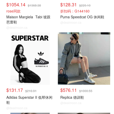
$1054.14
$128.31
$1368.38
$220.10
rose同款
折扣码：G144160
Maison Margiela
Tabi 坡跟
Puma Speedcat OG 休闲鞋
芭蕾鞋
@dealmoon.ca
@dealmoon.ca
$131.17
$576.11
$216.91
$1000.55
Adidas Superstar II 低帮休闲
Replica 德训鞋
鞋
@dealmoon.ca
@dealmoon.ca