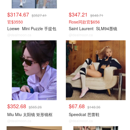
$3174.67
$347.21
$3527.41
$648.71
官$3550
Rose同款官$656
Loewe
Mini Puzzle 手提包
Saint Laurent
SLM94墨镜
@dealmoon.ca
@dealmoon.ca
$352.68
$67.68
$565.26
$148.36
Miu Miu 太阳镜 矩形镜框
Speedcat 芭蕾鞋
@dealmoon.ca
@dealmoon.ca