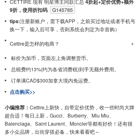
CETTIRE 现有 明星博主同款汇总
4折起+定价优势+额外
9折，使用折扣码
G145785
tips:
注‮新册‬账户，需下载APP，之前买过地址或者手机号
换一下，输入后可享，否则系统会‮定判‬为非首购）
Cettire是怎样的电商？
标价为加币，页面左上角调整货币。
总税费约13%(约为各省消费税)到手无额外费用。
订单满CAD$300加拿大境内免运费。
点击购买>>
小编推荐：
Cettire上新快，自带定价优势，收一些时尚大牌
超合适！每日上新，Gucci、Burberry、Miu Miu、
Balenciaga、Saint Laurent、Moncler等都有好价！还有很
多小众品牌，出街穿搭必备，快来看看吧～