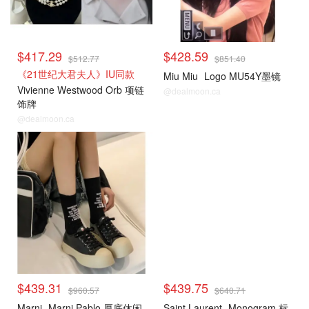
$417.29
$428.59
$512.77
$851.40
《21世纪大君夫人》IU同款
Miu Miu
Logo MU54Y墨镜
Vivienne Westwood Orb 项链
@dealmoon.ca
饰牌
@dealmoon.ca
$439.31
$439.75
$960.57
$640.71
Marni
Marni Pablo 厚底休闲
Saint Laurent
Monogram 标