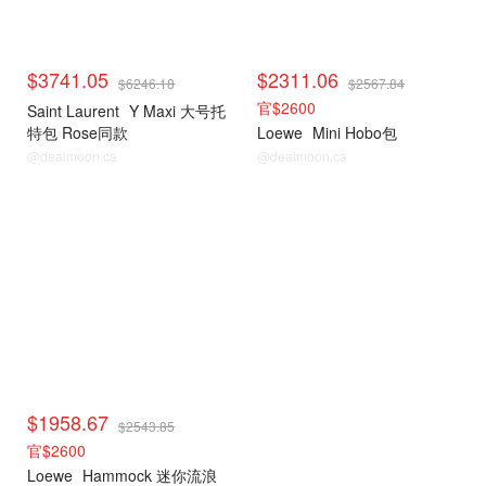
$3741.05
$2311.06
$6246.18
$2567.84
官$2600
Saint Laurent
Y Maxi 大号托
特包 Rose同款
Loewe
Mini Hobo包
@dealmoon.ca
@dealmoon.ca
$1958.67
$2543.85
官$2600
Loewe
Hammock 迷你流浪