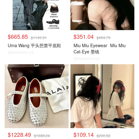
$665.85
$351.04
$1140.31
$464.79
Uma Wang 平头芭蕾平底鞋
Miu Miu Eyewear
Miu Miu
Cat-Eye 墨镜
@dealmoon.ca
@dealmoon.ca
$1228.49
$109.14
$1688.24
$200.92