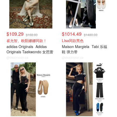
$109.29
$1014.49
$168.93
$1480.33
崔允智、欧阳娜娜同款！
LIsa同款黑色
adidas Originals
Adidas
Maison Margiela
Tabi 乐福
Originals Taekwondo 女芭蕾
鞋 弹力带
鞋
@dealmoon.ca
@dealmoon.ca