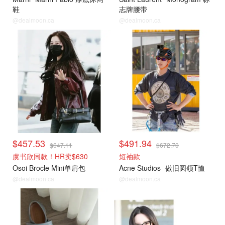
鞋
志牌腰带
@dealmoon.ca
@dealmoon.ca
$457.53
$491.94
$647.11
$672.70
虞书欣同款！HR卖$630
短袖款
Osoi Brocle Mini单肩包
Acne Studios
做旧圆领T恤
@dealmoon.ca
@dealmoon.ca