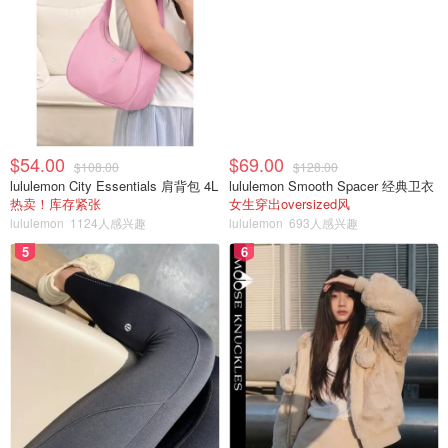
$54.00
$69.00
$108.00
$128.00
lululemon City Essentials 肩背包 4L
lululemon Smooth Spacer 经典卫衣
热卖！库存紧张
女生穿出oversized风
lululemon
1124人感兴趣
lululemon
693人感兴趣
5
6