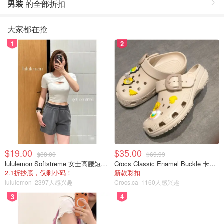
男装
的全部折扣
大家都在抢
1
2
$19.00
$35.00
$88.00
$69.99
lululemon Softstreme 女士高腰短裤 10cm
Crocs Classic Enamel Buckle 卡骆驰布扣便鞋
2.1折抄底，仅剩小码！
新款彩扣
lululemon
2397人感兴趣
Crocs.ca
1160人感兴趣
3
4