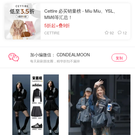
Cettire 必买销量榜 - Miu Miu、YSL、
MM6等汇总！
5折起+叠9折
92
12
CETTIRE
加小编微信：
复制
每天刷刷朋友圈，精华折扣不漏掉