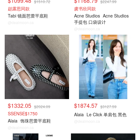
$1099.48
$1168.79
$1510.72
$2247.99
赵露思同款
虞书欣同款
Tabi 镜面芭蕾平底鞋
Acne Studios
Acne Studios
手提包 口袋设计
@dealmoon.ca
@dealmoon.ca
$1332.05
$1874.57
$2024.09
$3127.59
SSENSE$1750
Alaia
Le Click 单肩包 黑色
Alaia
饰珠芭蕾平底鞋
@dealmoon.ca
@dealmoon.ca