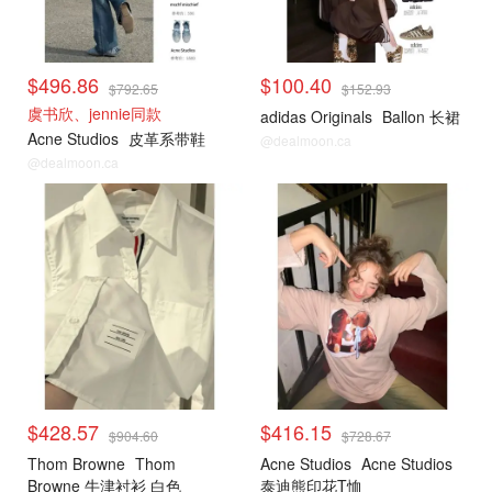
$496.86
$100.40
$792.65
$152.93
虞书欣、jennie同款
adidas Originals
Ballon 长裙
Acne Studios
皮革系带鞋
@dealmoon.ca
@dealmoon.ca
$428.57
$416.15
$904.60
$728.67
Thom Browne
Thom
Acne Studios
Acne Studios
Browne 牛津衬衫 白色
泰迪熊印花T恤