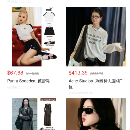
@dealmoon.ca
$67.68
$413.39
$148.36
$568.76
Puma Speedcat 芭蕾鞋
Acne Studios
刺绣标志圆领T
恤
@dealmoon.ca
@dealmoon.ca