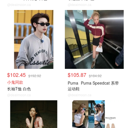
@dealmoon.ca
@dealmoon.ca
$102.45
$105.87
$192.92
$184.92
小鬼同款
Puma
Puma Speedcat 系带
长袖T恤 白色
运动鞋
@dealmoon.ca
@dealmoon.ca