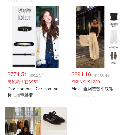
$774.51
$894.16
$952.57
$1160.48
黑银款！官$950
SSENSE$1200
Dior Homme
Dior Homme
Alaia
鱼网芭蕾平底鞋
标志扣带腰带
@dealmoon.ca
@dealmoon.ca