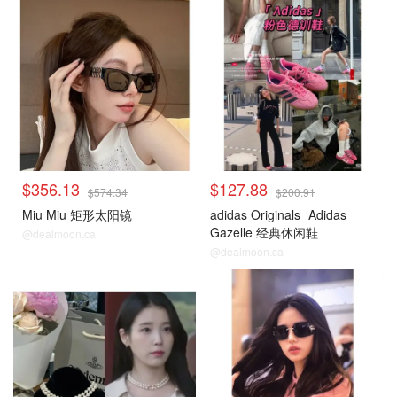
$356.13
$127.88
$574.34
$200.91
Miu Miu 矩形太阳镜
adidas Originals
Adidas
Gazelle 经典休闲鞋
@dealmoon.ca
@dealmoon.ca