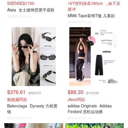
SSENSE$1750
16Y穿到身高180cm ，妹子直
接冲
Alaia
女士镶饰芭蕾平底鞋
MM6 Tape装饰T恤 儿童款
@dealmoon.ca
@dealmoon.ca
$376.61
$88.30
$624.37
$119.35
杨超越同款
Jisoo同款
Balenciaga
Dynasty 方框墨
adidas Originals
Adidas
镜
Firebird 宽松运动裤
@dealmoon.ca
@dealmoon.ca