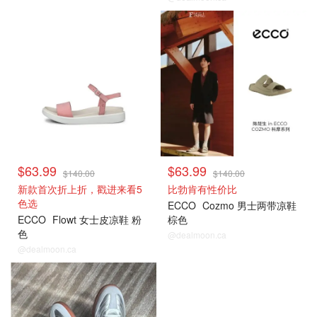
$63.99
$63.99
$140.00
$140.00
新款首次折上折，戳进来看5
比勃肯有性价比
色选
ECCO
Cozmo 男士两带凉鞋
ECCO
Flowt 女士皮凉鞋 粉
棕色
色
@dealmoon.ca
@dealmoon.ca