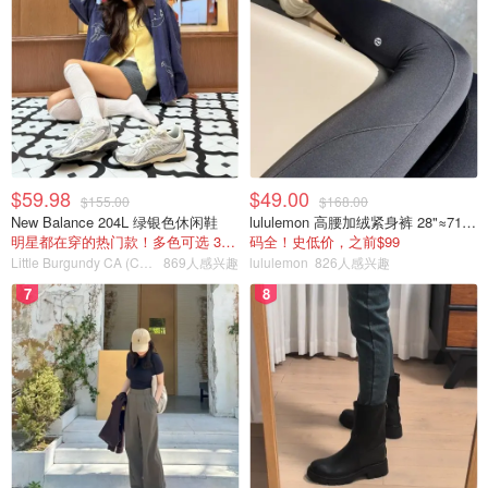
$59.98
$49.00
$155.00
$168.00
New Balance 204L 绿银色休闲鞋
lululemon 高腰加绒紧身裤 28"≈71cm 5个口袋
明星都在穿的热门款！多色可选 3.8折
码全！史低价，之前$99
Little Burgundy CA (CA）
869人感兴趣
lululemon
826人感兴趣
7
8