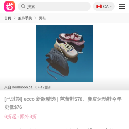
🇨🇦
CA
首页
服饰手袋
男鞋
来自
dealmoon.ca
07-12更新
[已过期] ecco 新款精选 | 芭蕾鞋$78、麂皮运动鞋今年
史低$76
6折起+额外8折