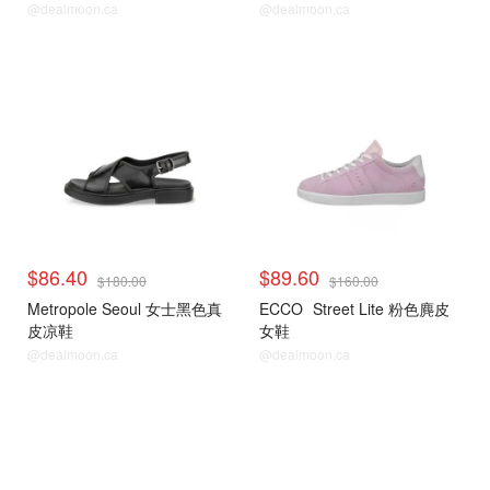
@dealmoon.ca
@dealmoon.ca
$86.40
$89.60
$180.00
$160.00
Metropole Seoul 女士黑色真
ECCO
Street Lite 粉色麂皮
皮凉鞋
女鞋
@dealmoon.ca
@dealmoon.ca