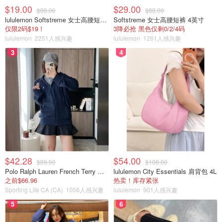
$19.00
$29.00
$88.00
$88.00
lululemon Softstreme 女士高腰短裤 10cm
Softstreme 女士高腰短裤 4英寸
仅限2码$19！
3降必抢 黑色仅剩0/2/4码
lululemon
2251人感兴趣
lululemon
1261人感兴趣
3
4
$42.28
$54.00
$89.50
$108.00
Polo Ralph Lauren French Terry 女童连帽卫衣 7-16码
lululemon City Essentials 肩背包 4L
之前$66.96
热卖！库存紧张
Sporting Life CA (CA)
1056人感兴趣
lululemon
901人感兴趣
5
6