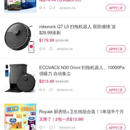
4
2
amazon.ca
APP打开
roborock Q7 L5 扫拖机器人 双防缠绕 送
$29.99滚刷
$179.99
$229.99
0
amazon.ca
APP打开
ECOVACS N30 Omni 扫拖机器人、10000Pa
强吸力 自动集尘
$313.49
$449.99
0
amazon.ca
APP打开
Royale 厨房纸+卫生纸组合装！1单顶半个月
又降了！2包一共$13.98!
1
1
amazon.ca
APP打开