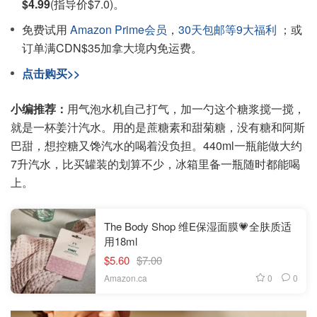
$4.99
(指导价$7.0)。
免费试用
Amazon Prime会员
，
30天包邮等9大福利
；或
订单满CDN$35加拿大境内免运费。
点击购买>>
小编推荐：
用气泡水机自己打气，加一勺这个糖浆搅一搅，
就是一杯姜汁汽水。用的是蔗糖素和甜菊糖，没有糖和阿斯
巴甜，想控糖又馋汽水的喝着没负担。440ml一瓶能做大约
7升汽水，比买罐装的划算不少，冰箱里备一瓶随时都能喝
上。
The Body Shop 维E保湿面膜💗全肤质适
用18ml
$5.60
$7.00
0
0
Amazon.ca