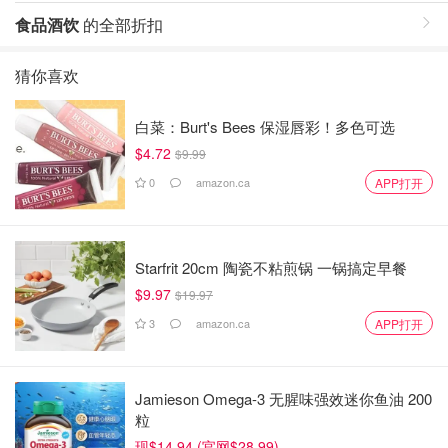
食品酒饮
的全部折扣
猜你喜欢
白菜：Burt's Bees 保湿唇彩！多色可选
$4.72
$9.99
0
amazon.ca
APP打开
Starfrit 20cm 陶瓷不粘煎锅 一锅搞定早餐
$9.97
$19.97
3
amazon.ca
APP打开
Jamieson Omega-3 无腥味强效迷你鱼油 200
粒
现$14.94 (官网$28.99)