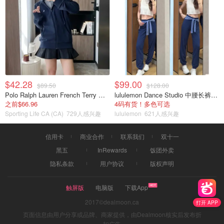
$42.28
$99.00
$89.50
$128.00
Polo Ralph Lauren French Terry 女童连帽卫衣 7-16码
lululemon Dance Studio 中腰长裤 女装常规款
之前$66.96
4码有货！多色可选
Sporting Life CA (CA)
729人感兴趣
lululemon
621人感兴趣
信用卡
商业合作
联系我们
双十一
黑五
InRewards
饭团外卖
隐私条款
用户协议
版权声明
触屏版
电脑版
下载App
2017©dealmoon.ca
打开 APP
页面信息由用户分享或品牌、商家提供，由Dealmoon核实后发布折
扣广告