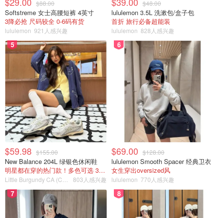
$29.00
$39.00
$88.00
$48.00
Softstreme 女士高腰短裤 4英寸
lululemon 3.5L 洗漱包/盒子包
3降必抢 尺码较全 0-6码有货
首折 旅行必备超能装
lululemon
921人感兴趣
lululemon
828人感兴趣
5
6
$59.98
$69.00
$155.00
$128.00
New Balance 204L 绿银色休闲鞋
lululemon Smooth Spacer 经典卫衣
明星都在穿的热门款！多色可选 3.8折
女生穿出oversized风
Little Burgundy CA (CA）
803人感兴趣
lululemon
770人感兴趣
7
8