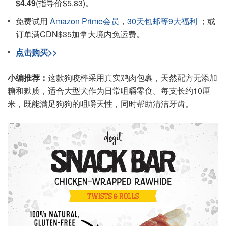
$4.49
(指导价$5.83)。
免费试用
Amazon Prime会员
，
30天包邮等9大福利
；或
订单满CDN$35加拿大境内免运费。
点击购买>>
小编推荐：
这款狗咬棒采用真实鸡肉包裹，天然配方无添加
糖和麸质，适合大型犬作为日常咀嚼零食。每支长约10厘
米，既能满足狗狗的咀嚼天性，同时帮助清洁牙齿。