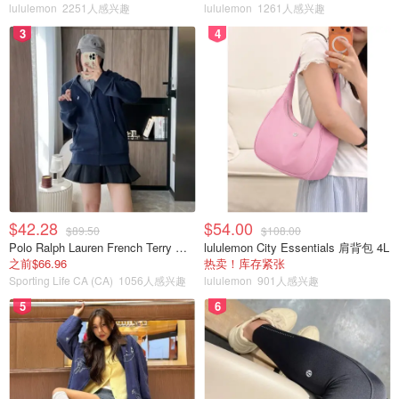
lululemon
2251人感兴趣
lululemon
1261人感兴趣
3
4
$42.28
$54.00
$89.50
$108.00
Polo Ralph Lauren French Terry 女童连帽卫衣 7-16码
lululemon City Essentials 肩背包 4L
之前$66.96
热卖！库存紧张
Sporting Life CA (CA)
1056人感兴趣
lululemon
901人感兴趣
5
6