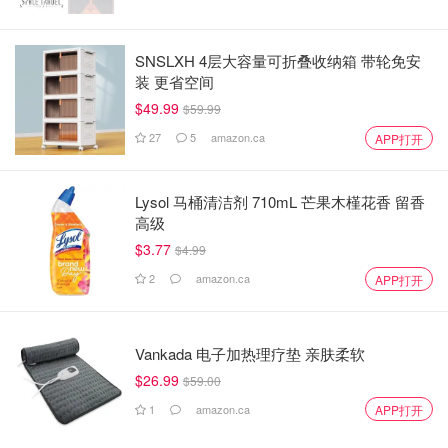
SNSLXH 4层大容量可折叠收纳箱 带轮免安
装 更省空间
$49.99
$59.99
27
5
amazon.ca
APP打开
Lysol 马桶清洁剂 710mL 芒果木槿花香 留香
高级
$3.77
$4.99
2
amazon.ca
APP打开
Vankada 电子加热理疗垫 亲肤柔软
$26.99
$59.00
1
amazon.ca
APP打开