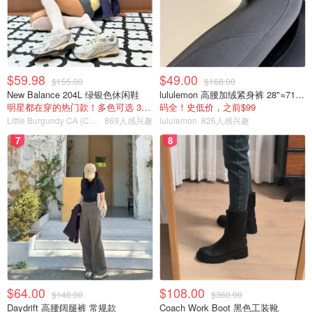
$59.98
$49.00
$155.00
$168.00
New Balance 204L 绿银色休闲鞋
lululemon 高腰加绒紧身裤 28"≈71cm 5个口袋
明星都在穿的热门款！多色可选 3.8折
码全！史低价，之前$99
Little Burgundy CA (CA）
869人感兴趣
lululemon
826人感兴趣
7
8
$64.00
$108.00
$148.00
$360.00
Daydrift 高腰阔腿裤 常规款
Coach Work Boot 黑色工装靴