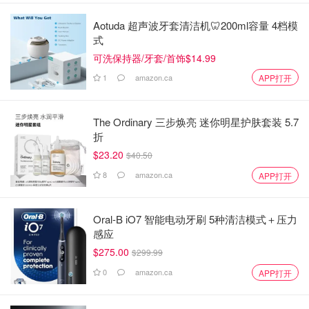
Aotuda 超声波牙套清洁机🦷200ml容量 4档模
式
可洗保持器/牙套/首饰$14.99
1
amazon.ca
APP打开
The Ordinary 三步焕亮 迷你明星护肤套装 5.7
折
$23.20
$40.50
8
amazon.ca
APP打开
Oral-B iO7 智能电动牙刷 5种清洁模式＋压力
感应
$275.00
$299.99
0
amazon.ca
APP打开