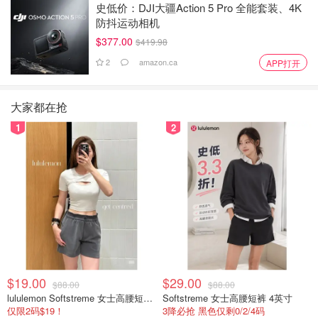
史低价：DJI大疆Action 5 Pro 全能套装、4K
防抖运动相机
$377.00
$419.98
2
amazon.ca
APP打开
大家都在抢
1
2
$19.00
$29.00
$88.00
$88.00
lululemon Softstreme 女士高腰短裤 10cm
Softstreme 女士高腰短裤 4英寸
仅限2码$19！
3降必抢 黑色仅剩0/2/4码