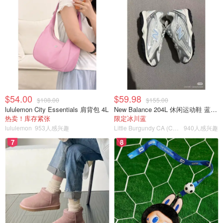
$54.00
$59.98
$108.00
$155.00
lululemon City Essentials 肩背包 4L
New Balance 204L 休闲运动鞋 蓝银色
热卖！库存紧张
限定冰川蓝
lululemon
953人感兴趣
Little Burgundy CA (CA）
940人感兴趣
7
8