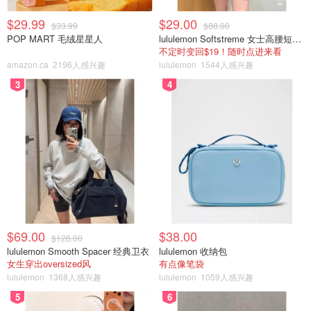
$29.99
$29.00
$33.99
$88.00
POP MART 毛绒星星人
lululemon Softstreme 女士高腰短裤 10cm
不定时变回$19！随时点进来看
amazon.ca
2196人感兴趣
lululemon
1544人感兴趣
3
4
$69.00
$38.00
$128.00
lululemon Smooth Spacer 经典卫衣
lululemon 收纳包
女生穿出oversized风
有点像笔袋
lululemon
1368人感兴趣
lululemon
1059人感兴趣
5
6