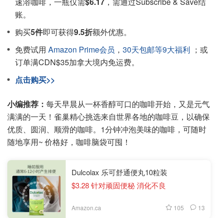
速溶咖啡，一瓶仅需
$6.17
，需通过Subscribe & Save结
账。
购买
5件
即可获得
9.5折
额外优惠。
免费试用
Amazon Prime会员
，
30天包邮等9大福利
；或
订单满CDN$35加拿大境内免运费。
点击购买>>
小编推荐：
每天早晨从一杯香醇可口的咖啡开始，又是元气
满满的一天！雀巢精心挑选来自世界各地的咖啡豆，以确保
优质、圆润、顺滑的咖啡。1分钟冲泡美味的咖啡，可随时
随地享用~ 价格好，咖啡脑袋可囤！
Dulcolax 乐可舒通便丸10粒装
$3.28 针对顽固便秘 消化不良
105
13
Amazon.ca