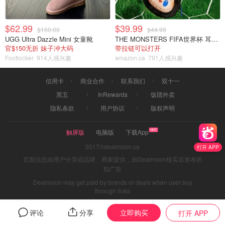
$62.99
$39.99
$150.00
$44.99
UGG Ultra Dazzle Mini 女童靴
THE MONSTERS FIFA世界杯 耳机包
官$150无折 妹子冲大码
带拉链可以打开
Footlocker
914人感兴趣
amazon.ca
791人感兴趣
信用卡
商业合作
联系我们
双十一
黑五
InRewards
饭团外卖
隐私条款
用户协议
版权声明
触屏版
电脑版
下载App
2017©dealmoon.ca
打开 APP
页面信息由用户分享或品牌、商家提供，由Dealmoon核实后发布折
扣广告
Dealmoon may get paid by brands or deals when user buy
through links
立即购买
评论
分享
打开 APP