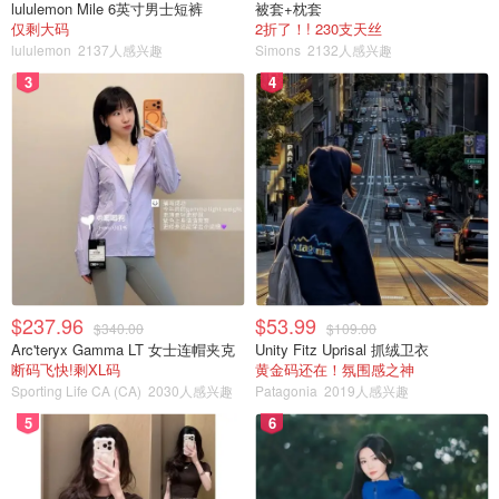
lululemon Mile 6英寸男士短裤
被套+枕套
仅剩大码
2折了！! 230支天丝
lululemon
2137人感兴趣
Simons
2132人感兴趣
3
4
$237.96
$53.99
$340.00
$109.00
Arc'teryx Gamma LT 女士连帽夹克
Unity Fitz Uprisal 抓绒卫衣
断码飞快!剩XL码
黄金码还在！氛围感之神
Sporting Life CA (CA)
2030人感兴趣
Patagonia
2019人感兴趣
5
6