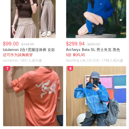
$99.00
$299.94
$148.00
$600.00
lululemon 2合1宽腿连体裤 女款
Arc'teryx Beta SL 男士夹克 黑色
还可作为抹胸裤穿
5折 剩XL码
lululemon
1831人感兴趣
Sporting Life CA (CA)
1788人感兴趣
7
8