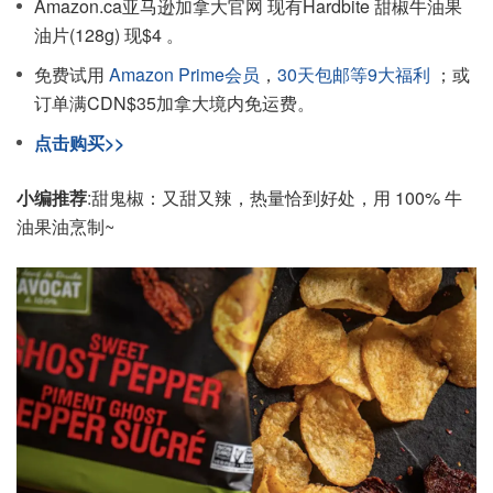
Amazon.ca亚马逊加拿大官网 现有Hardbite 甜椒牛油果
油片(128g) 现$4 。
免费试用
Amazon Prime会员
，
30天包邮等9大福利
；或
订单满CDN$35加拿大境内免运费。
点击购买>>
小编推荐
:甜鬼椒：又甜又辣，热量恰到好处，用 100% 牛
油果油烹制~