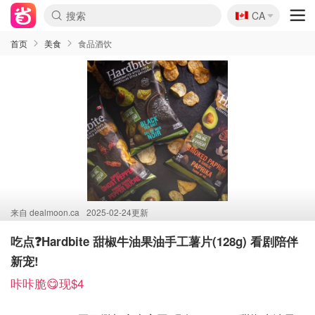
🇨🇦
CA
首页
美食
食品酒饮
来自
dealmoon.ca
2025-02-24更新
吃点❓Hardbite 甜椒牛油果油手工薯片(128g) 看剧陪伴
新宠!
咔咔脆😋现$4