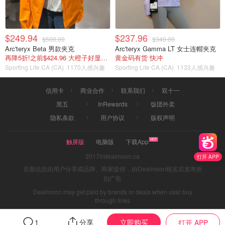
$249.94
$237.96
$500.00
$340.00
Arc'teryx Beta 男款夹克
Arc'teryx Gamma LT 女士连帽夹克
再降5折!之前$424.96 大橙子好显白 蹲补
黄金码有货 快冲
Sporting Life CA (CA)
1170人感兴趣
Sporting Life CA (CA)
1133人感兴趣
信用卡
商业合作
联系我们
双十一
黑五
InRewards
饭团外卖
隐私条款
用户协议
版权声明
触屏版
电脑版
下载App
2017©dealmoon.ca
打开 APP
页面信息由用户分享或品牌、商家提供，由Dealmoon核实后发布折
扣广告
Dealmoon may get paid by brands or deals when user buy
through links
立即购买
1
分享
打开 APP