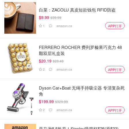
白菜：ZACOLU 真皮短款钱包 RFID防盗
$9.99
$39.99
1
amazon.ca
APP打开
FERRERO ROCHER 费列罗榛果巧克力 48
颗双层礼盒装
$20.19
$28.48
2
amazon.ca
APP打开
Dyson Car+Boat 无绳手持吸尘器 专清复杂死
角
$199.99
$329.99
2
amazon.ca
APP打开
亚马逊8.5热卖！Stanley吸管杯$25(原$33)