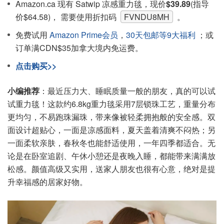
Amazon.ca 现有 Satwip 凉感重力毯，现价
$39.89
(指导
价$64.58)， 需要使用折扣码
FVNDU8MH
。
免费试用
Amazon Prime会员
，
30天包邮等9大福利
；或
订单满CDN$35加拿大境内免运费。
点击购买>>
小编推荐
：最近压力大、睡眠质量一般的朋友，真的可以试
试重力毯！这款约6.8kg重力毯采用7层锁珠工艺，重量分布
更均匀，不易跑珠漏珠，带来像被轻柔拥抱般的安全感。双
面设计超贴心，一面是凉感面料，夏天盖着清爽不闷热；另
一面柔软亲肤，春秋冬也能舒适使用，一年四季都适合。无
论是在卧室追剧、午休小憩还是夜晚入睡，都能带来满满放
松感。颜值高级又实用，送家人朋友也很有心意，绝对是提
升幸福感的居家好物。