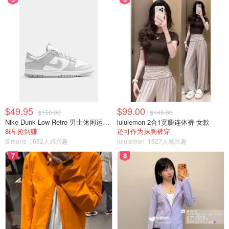
$49.95
$99.00
$150.00
$148.00
Nike Dunk Low Retro 男士休闲运动鞋
lululemon 2合1宽腿连体裤 女款
8码 抢到赚
还可作为抹胸裤穿
Simons
1682人感兴趣
lululemon
1627人感兴趣
7
8