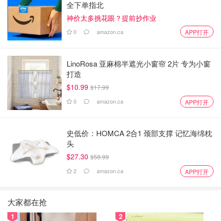
全下单指北
神价太多挑花眼？提前抄作业
0
amazon.ca
APP打开
LinoRosa 亚麻棉半遮光小窗帘 2片 专为小窗
打造
$10.99
$17.99
0
amazon.ca
APP打开
史低价：HOMCA 2合1 颈部支撑 记忆海绵枕
头
$27.30
$58.99
2
amazon.ca
APP打开
大家都在抢
1
2