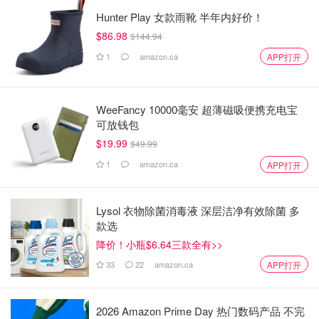
Hunter Play 女款雨靴 半年内好价！
$86.98
$144.94
1
amazon.ca
APP打开
WeeFancy 10000毫安 超薄磁吸便携充电宝
可放钱包
$19.99
$49.99
1
amazon.ca
APP打开
Lysol 衣物除菌消毒液 深层洁净有效除菌 多
款选
降价！小瓶$6.64三款全有>>
33
22
amazon.ca
APP打开
2026 Amazon Prime Day 热门数码产品 不完