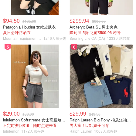
$94.50
$299.94
$135.00
$600.00
Patagonia Houdini 女款皮肤衣
Arc'teryx Beta SL 男士夹克
夏日必冲防晒衣
降到底!5折 之前$509.96 蹲补
Mountain Equipment Company
1246人感兴趣
Sporting Life CA (CA)
1233人感兴趣
5
6
$29.00
$29.99
$88.00
$49.50
lululemon Softstreme 女士高腰短裤 10cm
Ralph Lauren Big Pony 棉质短袖T恤
不定时变回$19！随时点进来看
男大童！L/XL妹子可穿
lululemon
1172人感兴趣
Ralph Lauren
1068人感兴趣