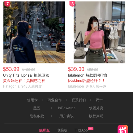
7
8
$53.99
$39.00
$109.00
$58.00
Unity Fitz Uprisal 抓绒卫衣
lululemon 短款圆领T恤
黄金码还在！氛围感之神
比skims版型还好？！
Patagonia
948人感兴趣
lululemon
846人感兴趣
信用卡
商业合作
联系我们
双十一
黑五
InRewards
饭团外卖
隐私条款
用户协议
版权声明
触屏版
电脑版
下载App