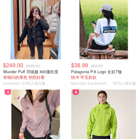
$249.00
$38.99
$348.00
$55.00
Wunder Puff 羽绒服 600蓬松度
Patagonia P-6 Logo 女款T恤
有细闪的黑色 拍照好看
快冲 罕见折款
lululemon
2159人感兴趣
Mountain Equipment Company
1876人感兴趣
3
4