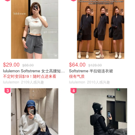
$29.00
$64.00
$88.00
$128.00
lululemon Softstreme 女士高腰短裤 10cm
Softstreme 半拉链连衣裙
不定时变回$19！随时点进来看
很有气质
lululemon
2109人感兴趣
lululemon
2010人感兴趣
3
4