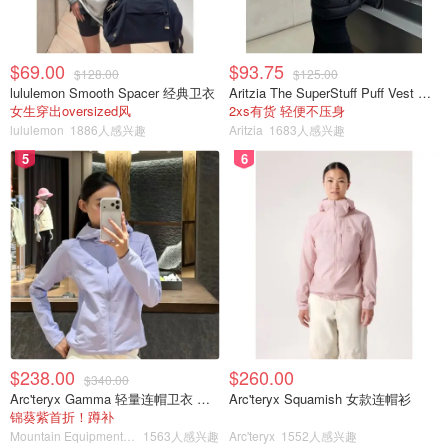
$69.00
$93.75
$128.00
$125.00
lululemon Smooth Spacer 经典卫衣
Aritzia The SuperStuff Puff Vest 轻盈亮面马甲
女生穿出oversized风
2xs有货 轻便不压身
lululemon
1886人感兴趣
Aritzia
1683人感兴趣
5
6
$238.00
$260.00
$340.00
Arc'teryx Gamma 轻量连帽卫衣 女款
Arc'teryx Squamish 女款连帽衫
锦葵紫首折！蹲补
Mountain Equipment Company
1563人感兴趣
Arc'teryx
1552人感兴趣