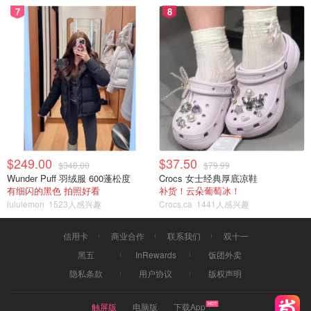
7
8
$249.00
$37.50
$348.00
$79.99
Wunder Puff 羽绒服 600蓬松度
Crocs 女士经典厚底凉鞋
有细闪的黑色 拍照好看
补货！云朵葡萄冰！
lululemon
1523人感兴趣
Crocs.ca
1441人感兴趣
信用卡
商业合作
联系我们
双十一
黑五
InRewards
饭团外卖
隐私条款
用户协议
版权声明
触屏版
电脑版
下载App