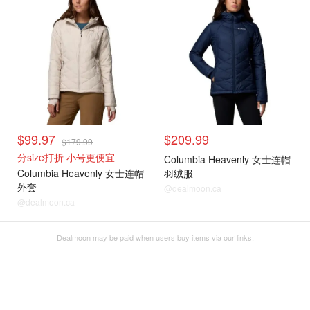
$99.97
$209.99
$179.99
分size打折 小号更便宜
Columbia Heavenly 女士连帽
Columbia Heavenly 女士连帽
羽绒服
外套
@dealmoon.ca
@dealmoon.ca
Dealmoon may be paid when users buy items via our links.