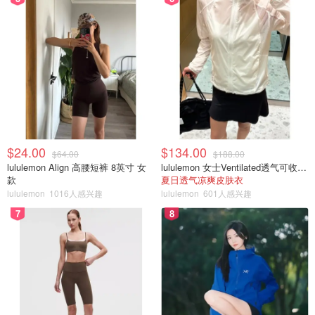
$24.00
$134.00
$64.00
$188.00
lululemon Align 高腰短裤 8英寸 女
lululemon 女士Ventilated透气可收纳跑步夹克
款
夏日透气凉爽皮肤衣
lululemon
1016人感兴趣
lululemon
601人感兴趣
7
8