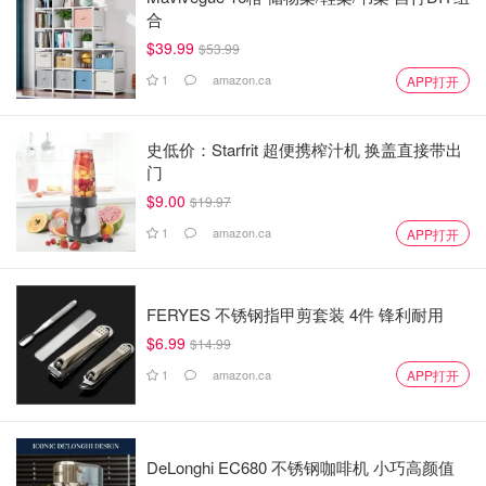
合
$39.99
$53.99
1
amazon.ca
APP打开
史低价：Starfrit 超便携榨汁机 换盖直接带出
门
$9.00
$19.97
1
amazon.ca
APP打开
FERYES 不锈钢指甲剪套装 4件 锋利耐用
$6.99
$14.99
1
amazon.ca
APP打开
DeLonghi EC680 不锈钢咖啡机 小巧高颜值