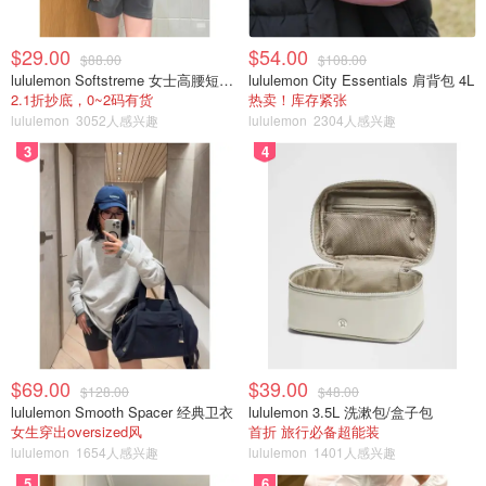
$29.00
$54.00
$88.00
$108.00
lululemon Softstreme 女士高腰短裤 10cm
lululemon City Essentials 肩背包 4L
2.1折抄底，0~2码有货
热卖！库存紧张
lululemon
3052人感兴趣
lululemon
2304人感兴趣
3
4
$69.00
$39.00
$128.00
$48.00
lululemon Smooth Spacer 经典卫衣
lululemon 3.5L 洗漱包/盒子包
女生穿出oversized风
首折 旅行必备超能装
lululemon
1654人感兴趣
lululemon
1401人感兴趣
5
6