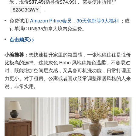
米，现价
$37.49
(指导价$74.99)， 需要使用折扣码
823C3GWY
。
免费试用
Amazon Prime会员
，
30天包邮等9大福利
；或
订单满CDN$35加拿大境内免运费。
点击购买>>
小编推荐：
想快速提升家里的氛围感，一张地毯往往是性价
比极高的选择。这款灰色 Boho 风地毯颜色温柔、不容易过
时，既能增加空间层次感，又具备可机洗功能，日常打理压
力更小。对于租房、公寓或者喜欢经常调整家居风格的人来
说，非常实用。