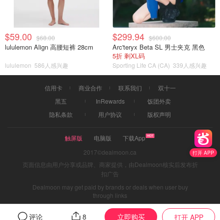
$59.00
$299.94
$68.00
$600.00
lululemon Align 高腰短裤 28cm
Arc'teryx Beta SL 男士夹克 黑色
5折 剩XL码
lululemon
586人感兴趣
Sporting Life CA (CA)
339人感兴趣
信用卡
商业合作
联系我们
双十一
黑五
InRewards
饭团外卖
隐私条款
用户协议
版权声明
触屏版
电脑版
下载App
2017©dealmoon.ca
打开 APP
页面信息由用户分享或品牌、商家提供，由Dealmoon核实后发布折
扣广告
Dealmoon may get paid by brands or deals when user buy
through links
立即购买
评论
8
打开 APP