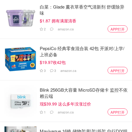
白菜：Glade 薰衣草香空气清新剂 舒缓除异
味
$1.87 拥有满屋清香
2
amazon.ca
APP打开
PepsiCo 经典零食混合装 42包 开派对/上学/
上班必备
$19.97收42包
3
3
amazon.ca
APP打开
Blink 256GB大容量 MicroSD存储卡 监控不依
赖云端
现$39.99 这么多年没涨过价
1
amazon.ca
APP打开
Mavivegue 16格 储物架/鞋架/书架 自行DIY组