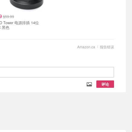
99
$59.99
D Tower 电源排插 14位
C 黑色
Amazon.ca
报告错误
评论