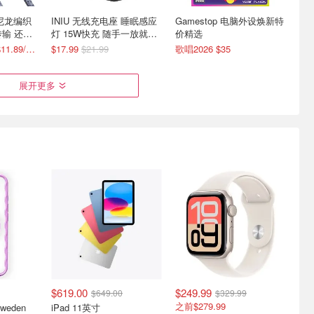
 尼龙编织
INIU 无线充电座 睡眠感应
Gamestop 电脑外设焕新特
传输 还有
灯 15W快充 随手一放就能
价精选
充
低至7折！封面款$11.89/2条
$17.99
$21.99
歌唱2026 $35
展开更多
校季优惠开
史低价：Blink 户外摄像头
可升降+可倾斜带轮笔记本
钱
和拓展器 离路由器更远也
电脑桌 双桌面独立调节
能稳定连接
至多返$210礼卡+以旧换新减$2290
守护范围扩大至10倍$89(原$165）
$57.99
$115.99
$619.00
$249.99
$649.00
$329.99
之前$279.99
 Sweden
iPad 11英寸