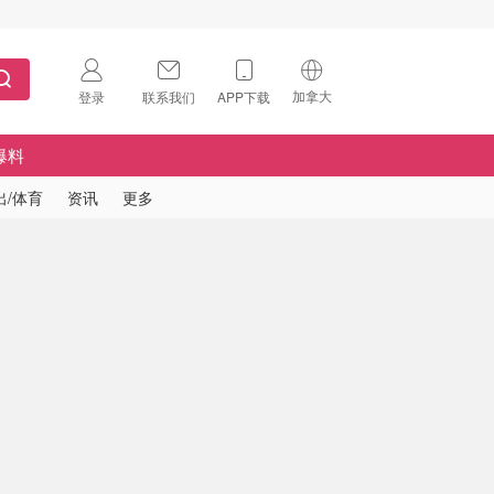
加拿大
登录
联系我们
APP下载
🇺🇸
美国
爆料
🇨🇳
中国
出/体育
资讯
更多
🇨🇦
加拿大
扫码下载 App
🇬🇧
英国
Download on the
App Store
🇩🇪
德国
Download the
Android App
🇫🇷
法国
🇮🇹
意大利
🇦🇺
澳洲