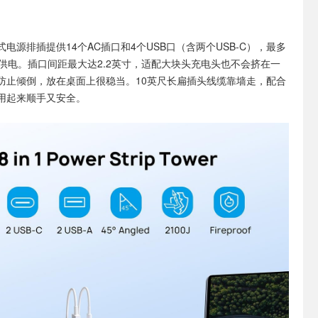
式电源排插提供14个AC插口和4个USB口（含两个USB-C），最多
备供电。插口间距最大达2.2英寸，适配大块头充电头也不会挤在一
防止倾倒，放在桌面上很稳当。10英尺长扁插头线缆靠墙走，配合
用起来顺手又安全。