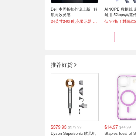
Dell 本周折扣外设上新 | 解
AINOPE 数据线
锁高效灵感
耐用 5Gbps高速
加长款可选
24英寸240H电竞显示器 $160
推荐好货
Nintendo 盛夏外设上新速
Apple 2026 返
递
启 开学装备省大
德军总部2：新巨像 $8
$379.93
$14.97
$579.99
$44.99
Dyson Supersonic 吹风机
Staples Ideal of