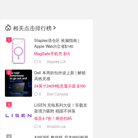
🇳🇿
新西兰
相关点击排行榜
Staples清仓区 捡漏指南 |
Apple Watch立省$140
MagSafe手机壳 $15
0
Staples CA
Dell 本周折扣外设上新 | 解锁
高效灵感
24英寸240H电竞显示器 $160
0
Dell Canada
LISEN 充电系列大促！车载支
架强力吸附 稳固不掉落
低至4.7折！附折扣码
0
Amazon.ca
AINOPE 数据线 尼龙编织耐用