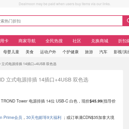
Dealmoon may be paid when users buy items via our links.
信用卡
商家导航
全民热搜
社区
兑换商城
折扣
母婴儿童
美食
运动户外
个护健康
旅游
汽车
影视/演
OND 立式电源排插 14插口+4USB 双色选
ND 立式电源排插 14插口+4USB 双色选
有 TROND Tower 电源排插 14位 USB-C 白色，现价
$45.99
(指导价
n Prime会员
，
30天包邮等9大福利
；或订单满CDN$35加拿大境