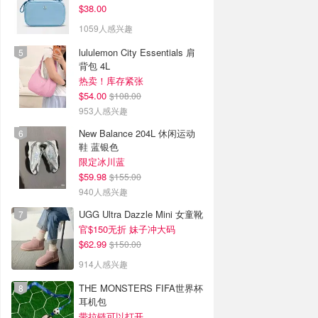
$38.00
1059人感兴趣
lululemon City Essentials 肩
背包 4L
热卖！库存紧张
$54.00
$108.00
953人感兴趣
New Balance 204L 休闲运动
鞋 蓝银色
限定冰川蓝
$59.98
$155.00
940人感兴趣
UGG Ultra Dazzle Mini 女童靴
官$150无折 妹子冲大码
$62.99
$150.00
914人感兴趣
THE MONSTERS FIFA世界杯
耳机包
带拉链可以打开