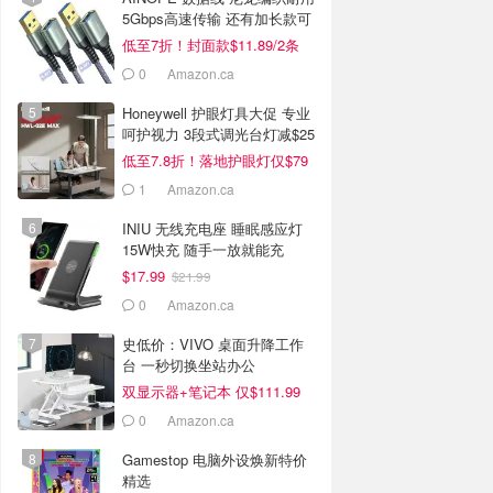
5Gbps高速传输 还有加长款可
选
低至7折！封面款$11.89/2条
0
Amazon.ca
Honeywell 护眼灯具大促 专业
呵护视力 3段式调光台灯减$25
低至7.8折！落地护眼灯仅$79
1
Amazon.ca
INIU 无线充电座 睡眠感应灯
15W快充 随手一放就能充
$17.99
$21.99
0
Amazon.ca
史低价：VIVO 桌面升降工作
台 一秒切换坐站办公
双显示器+笔记本 仅$111.99
0
Amazon.ca
Gamestop 电脑外设焕新特价
精选