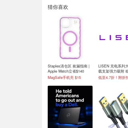
猜你喜欢
Staples清仓区 捡漏指南 |
LISEN 充电系
Apple Watch立省$140
载支架强力吸附 
落
MagSafe手机壳 $15
低至4.7折！附折