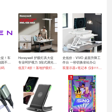
列大促！车
Honeywell 护眼灯具大促
史低价：VIVO 桌面升降工
稳固不掉
专业呵护视力 3段式调光台
作台 一秒切换坐站办公
灯减$25
扣码
低至7.8折！落地护眼灯仅$79
双显示器+笔记本 仅$111.99