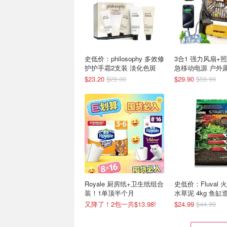
史低价：philosophy 多效修
3合1 强力风扇+
护护手霜2支装 淡化色斑
急移动电源 户外
$23.20
$29.00
$29.90
$59.99
Royale 厨房纸+卫生纸组合
史低价：Fluval
装！1单顶半个月
水草泥 4kg 鱼
又降了！2包一共$13.98!
$24.99
$44.99