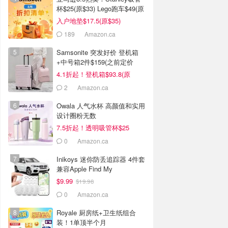
杯$25(原$33) Lego跑车$49(原
$80)
入户地垫$17.5(原$35)
189
Amazon.ca
Samsonite 突发好价 登机箱
+中号箱2件$159(之前定价
$434)
4.1折起！登机箱$93.8(原
$134)
2
Amazon.ca
Owala 人气水杯 高颜值和实用
设计圈粉无数
7.5折起！透明吸管杯$25
0
Amazon.ca
Inikoys 迷你防丢追踪器 4件套
兼容Apple Find My
$9.99
$19.98
0
Amazon.ca
Royale 厨房纸+卫生纸组合
装！1单顶半个月