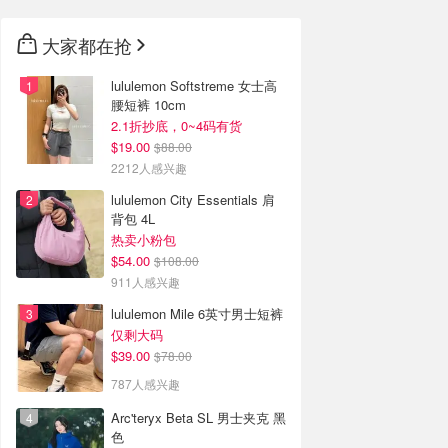
大家都在抢
lululemon Softstreme 女士高
腰短裤 10cm
2.1折抄底，0~4码有货
$19.00
$88.00
2212人感兴趣
lululemon City Essentials 肩
背包 4L
热卖小粉包
$54.00
$108.00
911人感兴趣
lululemon Mile 6英寸男士短裤
仅剩大码
$39.00
$78.00
787人感兴趣
Arc'teryx Beta SL 男士夹克 黑
色