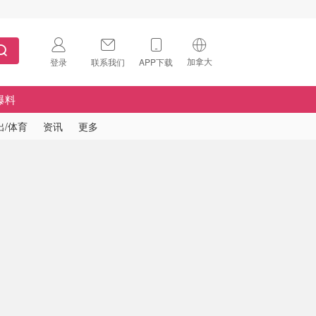
加拿大
登录
联系我们
APP下载
🇺🇸
美国
爆料
🇨🇳
中国
出/体育
资讯
更多
🇨🇦
加拿大
扫码下载 App
🇬🇧
英国
Download on the
App Store
🇩🇪
德国
Download the
Android App
🇫🇷
法国
🇮🇹
意大利
🇦🇺
澳洲