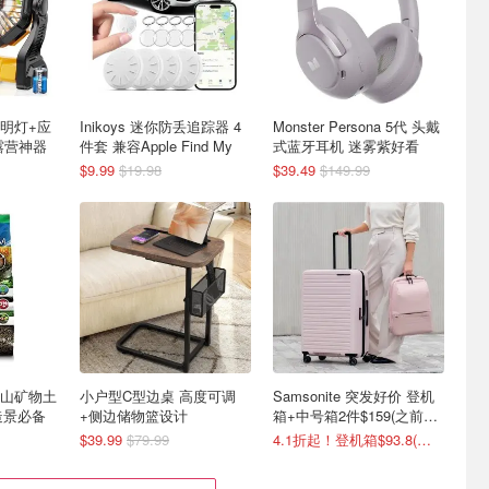
照明灯+应
Inikoys 迷你防丢追踪器 4
Monster Persona 5代 头戴
露营神器
件套 兼容Apple Find My
式蓝牙耳机 迷雾紫好看
$9.99
$19.98
$39.49
$149.99
 火山矿物土
小户型C型边桌 高度可调
Samsonite 突发好价 登机
缸造景必备
+侧边储物篮设计
箱+中号箱2件$159(之前定
价$434)
$39.99
$79.99
4.1折起！登机箱$93.8(原$134)