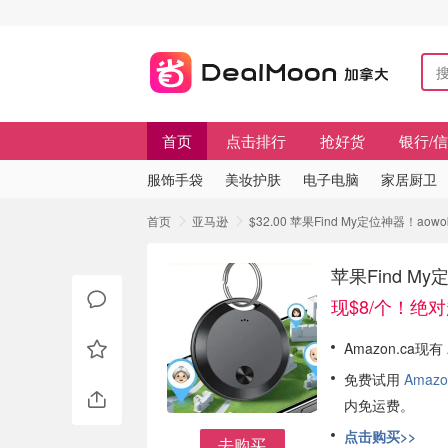
首页
点击排行
抢好货
银行/
服饰手袋
美妆护肤
电子电脑
家居厨卫
首页
亚马逊
$32.00 苹果Find My定位神器！ao
苹果Find M
现$8/个！绝
Amazon.ca现有
免费试用
Amazo
内免运费。
点击购买>>
去购买