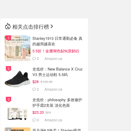
🇳🇿
新西兰
相关点击排行榜
Stanley1913 日常通勤必备 真
的越用越喜欢
5.5折！金珊瑚色$29(原$52)
0
Amazon.ca
史低价：New Balance X Cruz
V3 男士运动鞋 5.5码
$28
$129.99
0
Amazon.ca
史低价：philosophy 多效修护
护手霜2支装 淡化色斑
$23.20
$29
0
Amazon.ca
亚马逊8.5热卖！Stanley吸管