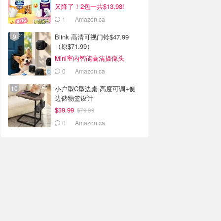
又降了！2包一共$13.98!
1
Amazon.ca
Blink 高清可视门铃$47.99
（原$71.99）
Mini室内智能高清摄像头
$34.99
0
Amazon.ca
小户型C型边桌 高度可调+侧
边储物篮设计
$39.99
$79.99
0
Amazon.ca