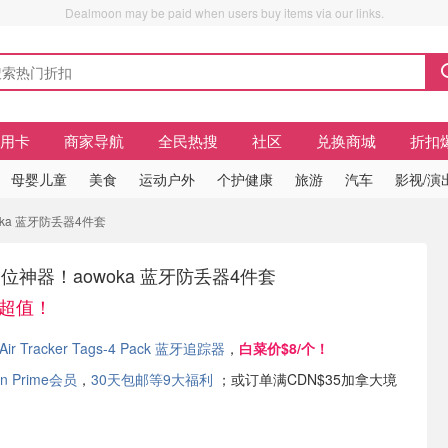
Dealmoon may be paid when users buy items via our links.
信用卡
商家导航
全民热搜
社区
兑换商城
折扣
母婴儿童
美食
运动户外
个护健康
旅游
汽车
影视/演
woka 蓝牙防丢器4件套
y定位神器！aowoka 蓝牙防丢器4件套
对超值！
Air Tracker Tags-4 Pack 蓝牙追踪器
，
白菜价$8/个！
n Prime会员
，
30天包邮等9大福利
；或订单满CDN$35加拿大境