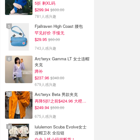
5折 剩XL码
$299.94
$600.00
781人感兴趣
Fjallraven High Coast 腰包
罕见好价 手慢无
$29.95
$60.00
743人感兴趣
Arc'teryx Gamma LT 女士连帽
夹克
蹲补
$237.96
$340.00
679人感兴趣
Arc'teryx Beta 男款夹克
再降5折!之前$424.96 大橙子好显白 蹲补
$249.94
$500.00
675人感兴趣
lululemon Scuba Evolve女士
连帽卫衣 全拉链
白金上线小码就断货！