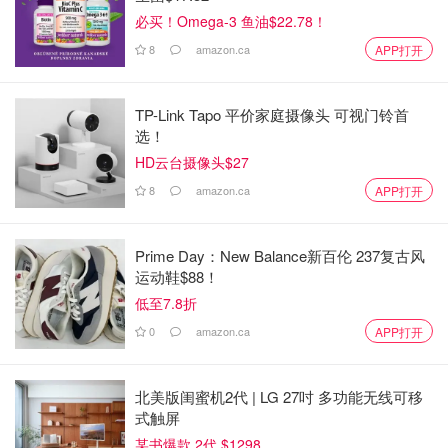
必买！Omega-3 鱼油$22.78！
8
amazon.ca
APP打开
TP-Link Tapo 平价家庭摄像头 可视门铃首
选！
HD云台摄像头$27
8
amazon.ca
APP打开
Prime Day：New Balance新百伦 237复古风
运动鞋$88！
低至7.8折
0
amazon.ca
APP打开
北美版闺蜜机2代 | LG 27吋 多功能无线可移
式触屏
某书爆款 2代 $1298