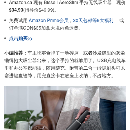
Amazon.ca 现有 Bissell AeroSlim 手持无线吸尘器，现价
$34.93
(指导价$49.99)。
免费试用
Amazon Prime会员
，
30天包邮等9大福利
；或
订单满CDN$35加拿大境内免运费。
点击购买>>
小编推荐：
车里吃零食掉了一地碎屑，或者沙发缝里的灰尘
懒得抱大吸尘器出来，这个手持的就够用了。USB充电线车
里和办公室都能插，随用随充。附带的二合一缝隙刷头可以
塞进键盘缝隙，用完直接卡在底座上收纳，不占地方。