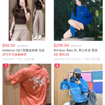
$99.00
$299.94
$148.00
$600.00
lululemon 2合1宽腿连体裤 女款
Arc'teryx Beta SL 男士夹克 黑色
还可作为抹胸裤穿
5折 剩XL码
lululemon
1831人感兴趣
Sporting Life CA (CA)
1788人感兴趣
7
8