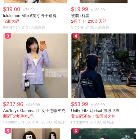
$39.00
$19.99
$78.00
$130.00
lululemon Mile 6英寸男士短裤
被套+枕套
仅剩大码
2折了！! 230支天丝
lululemon
2137人感兴趣
Simons
2132人感兴趣
3
4
$237.96
$53.99
$340.00
$109.00
Arc'teryx Gamma LT 女士连帽夹克
Unity Fitz Uprisal 抓绒卫衣
断码飞快!剩XL码
黄金码还在！氛围感之神
Sporting Life CA (CA)
2030人感兴趣
Patagonia
2019人感兴趣
5
6