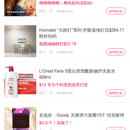
椰椰椰椰椰～椰色$29(原$36)
0
amazon.ca
APP打开
Homelist "大路灯"系列 护眼落地灯仅$354.71
附折扣码
氛围感融蜡灯$23.79
1
amazon.ca
APP打开
L'Oreal Paris 5蛋白质西酰胺修护洗发水
828ml
$10 专为干枯受损发质打造
0
amazon.ca
APP打开
史低价：Goody 无痛弹力发圈15个 结实耐用
$0.2/个！卖疯了！