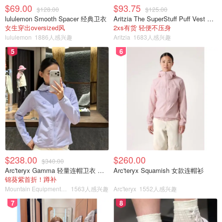
$69.00
$93.75
$128.00
$125.00
lululemon Smooth Spacer 经典卫衣
Aritzia The SuperStuff Puff Vest 轻盈亮面马甲
女生穿出oversized风
2xs有货 轻便不压身
lululemon
1886人感兴趣
Aritzia
1683人感兴趣
5
6
$238.00
$260.00
$340.00
Arc'teryx Gamma 轻量连帽卫衣 女款
Arc'teryx Squamish 女款连帽衫
锦葵紫首折！蹲补
Mountain Equipment Company
1563人感兴趣
Arc'teryx
1552人感兴趣
7
8