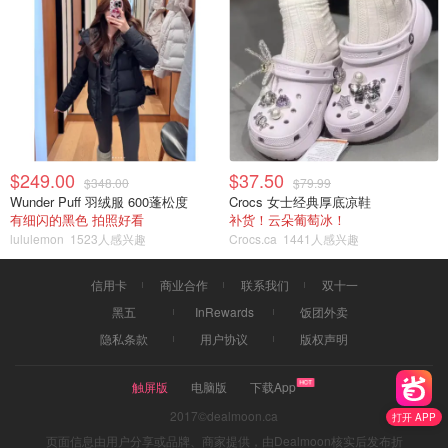
$249.00
$37.50
$348.00
$79.99
Wunder Puff 羽绒服 600蓬松度
Crocs 女士经典厚底凉鞋
有细闪的黑色 拍照好看
补货！云朵葡萄冰！
lululemon
1523人感兴趣
Crocs.ca
1441人感兴趣
信用卡
商业合作
联系我们
双十一
黑五
InRewards
饭团外卖
隐私条款
用户协议
版权声明
触屏版
电脑版
下载App
2017©dealmoon.ca
打开 APP
页面信息由用户分享或品牌、商家提供，由Dealmoon核实后发布折