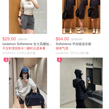
$29.00
$64.00
$88.00
$128.00
lululemon Softstreme 女士高腰短裤 10cm
Softstreme 半拉链连衣裙
不定时变回$19！随时点进来看
很有气质
lululemon
2109人感兴趣
lululemon
2010人感兴趣
3
4