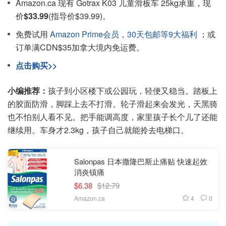
Amazon.ca 现有 Gotrax K03 儿童滑板车 25kg承重，现
价
$33.99
(指导价$39.99)。
免费试用
Amazon Prime会员
，
30天包邮等9大福利
；或
订单满CDN$35加拿大境内免运费。
点击购买>>
小编推荐：
孩子到小区楼下或公园玩，轻便又稳当。踏板上
的胶面防滑，脚踩上去不打滑。轮子滑起来会发光，天黑骑
也不怕别人看不见。把手能调高度，家里孩子长个儿了还能
继续用。车身才2.3kg，孩子自己就能拎去电梯口。
Salonpas 日本撒隆巴斯止痛贴 快速起效
消炎镇痛
$6.38
$12.79
4
0
Amazon.ca