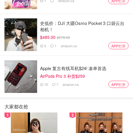
1
amazon.ca
APP打开
史低价：DJI 大疆Osmo Pocket 3 口袋云台
相机！
$485.00
$579.00
3
1
amazon.ca
APP打开
Apple 复古有线耳机$24! 凑单首选
AirPods Pro 3 补货$259
15
7
amazon.ca
APP打开
大家都在抢
1
2