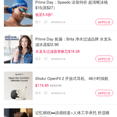
Prime Day：Speedo 泳装特价 超清晰泳镜
$15(原$27）
低至5.5折!
1
amazon.ca
APP打开
Prime Day 捡漏：Brita 净水过滤品牌 水龙头
滤水器$22.98
水龙头过滤器替换芯$18.38
2
amazon.ca
APP打开
Shokz OpenFit 2 开放式耳机、48小时续航
$174.95
$249.95
0
amazon.ca
APP打开
记忆棉枕🛏️凉感枕套+人体工学承托 舒适睡