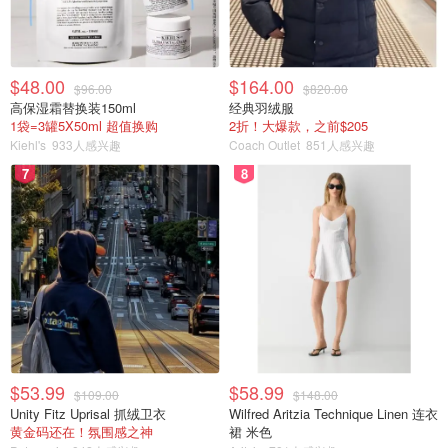
$48.00
$164.00
$96.00
$820.00
高保湿霜替换装150ml
经典羽绒服
1袋=3罐5X50ml 超值换购
2折！大爆款，之前$205
Kiehl's
933人感兴趣
Coach Outlet
851人感兴趣
7
8
$53.99
$58.99
$109.00
$148.00
Unity Fitz Uprisal 抓绒卫衣
Wilfred Aritzia Technique Linen 连衣
黄金码还在！氛围感之神
裙 米色