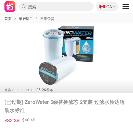
🇨🇦
CA
首页
家居厨卫
日用杂货
来自
dealmoon.ca
05-26发布
[已过期] ZeroWater 5级替换滤芯 2支装 过滤水质达瓶
装水标准
$32.39
$40.49