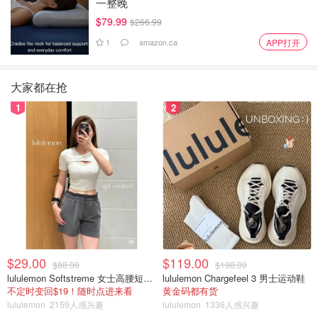
一整晚
$79.99
$266.99
1
amazon.ca
APP打开
大家都在抢
1
2
$29.00
$119.00
$88.00
$198.00
lululemon Softstreme 女士高腰短裤 10cm
lululemon Chargefeel 3 男士运动鞋
不定时变回$19！随时点进来看
黄金码都有货
lululemon
2159人感兴趣
lululemon
1336人感兴趣