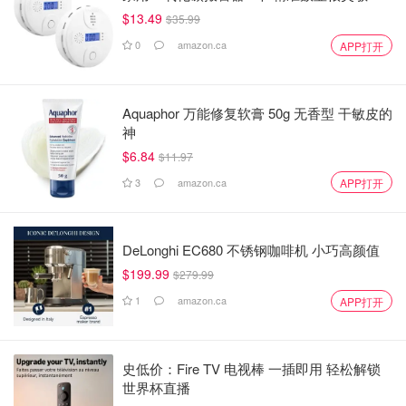
$13.49
$35.99
0
amazon.ca
APP打开
Aquaphor 万能修复软膏 50g 无香型 干敏皮的
神
$6.84
$11.97
3
amazon.ca
APP打开
DeLonghi EC680 不锈钢咖啡机 小巧高颜值
$199.99
$279.99
1
amazon.ca
APP打开
史低价：Fire TV 电视棒 一插即用 轻松解锁
世界杯直播