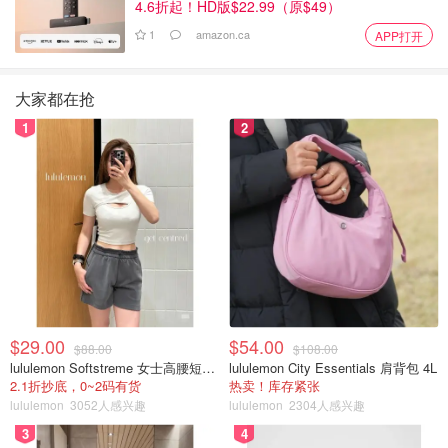
4.6折起！HD版$22.99（原$49）
1
amazon.ca
APP打开
大家都在抢
1
2
$29.00
$54.00
$88.00
$108.00
lululemon Softstreme 女士高腰短裤 10cm
lululemon City Essentials 肩背包 4L
2.1折抄底，0~2码有货
热卖！库存紧张
lululemon
3052人感兴趣
lululemon
2304人感兴趣
3
4