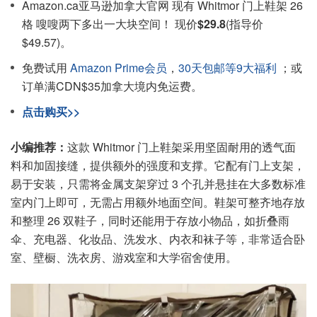
Amazon.ca亚马逊加拿大官网 现有 Whitmor 门上鞋架 26
格 嗖嗖两下多出一大块空间！ 现价
$29.8
(指导价
$49.57)。
免费试用
Amazon Prime会员
，
30天包邮等9大福利
；或
订单满CDN$35加拿大境内免运费。
点击购买>>
小编推荐：
这款 Whitmor 门上鞋架采用坚固耐用的透气面
料和加固接缝，提供额外的强度和支撑。它配有门上支架，
易于安装，只需将金属支架穿过 3 个孔并悬挂在大多数标准
室内门上即可，无需占用额外地面空间。鞋架可整齐地存放
和整理 26 双鞋子，同时还能用于存放小物品，如折叠雨
伞、充电器、化妆品、洗发水、内衣和袜子等，非常适合卧
室、壁橱、洗衣房、游戏室和大学宿舍使用。