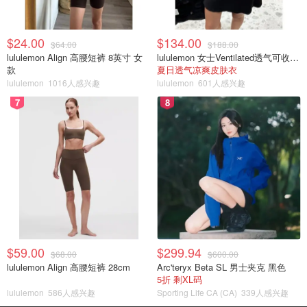
$24.00
$134.00
$64.00
$188.00
lululemon Align 高腰短裤 8英寸 女
lululemon 女士Ventilated透气可收纳跑步夹克
款
夏日透气凉爽皮肤衣
lululemon
1016人感兴趣
lululemon
601人感兴趣
7
8
$59.00
$299.94
$68.00
$600.00
lululemon Align 高腰短裤 28cm
Arc'teryx Beta SL 男士夹克 黑色
5折 剩XL码
lululemon
586人感兴趣
Sporting Life CA (CA)
339人感兴趣