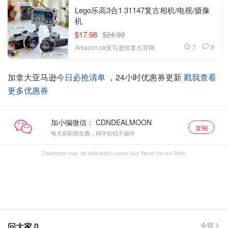
Lego乐高3合1 31147复古相机/电视/摄像
机
$17.98
$24.99
7
0
Amazon.ca亚马逊加拿大官网
加拿大亚马逊
今日必抢清单
，24小时优惠券更新
戳我查看
更多优惠券
加小编微信：
复制
每天刷刷朋友圈，精华折扣不漏掉
Dealmoon may be paid when users buy items via our links.
问大家
0
全部