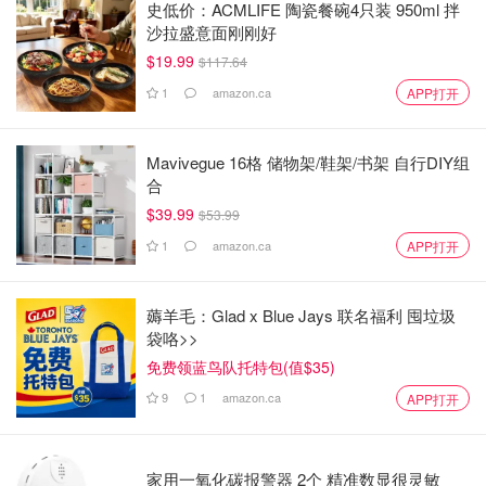
史低价：ACMLIFE 陶瓷餐碗4只装 950ml 拌
沙拉盛意面刚刚好
$19.99
$117.64
1
amazon.ca
APP打开
Mavivegue 16格 储物架/鞋架/书架 自行DIY组
合
$39.99
$53.99
1
amazon.ca
APP打开
薅羊毛：Glad x Blue Jays 联名福利 囤垃圾
袋咯>>
免费领蓝鸟队托特包(值$35)
9
1
amazon.ca
APP打开
家用一氧化碳报警器 2个 精准数显很灵敏