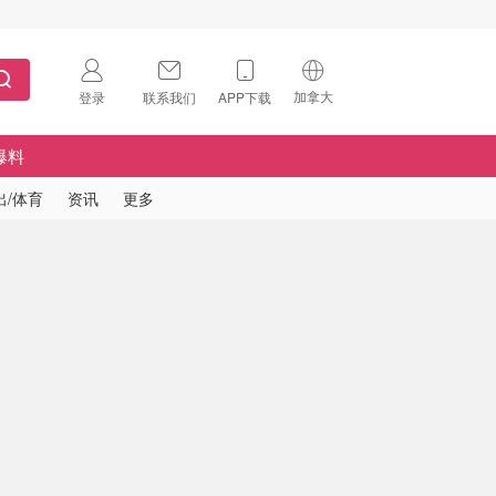
加拿大
登录
联系我们
APP下载
🇺🇸
美国
爆料
🇨🇳
中国
出/体育
资讯
更多
🇨🇦
加拿大
扫码下载 App
🇬🇧
英国
Download on the
App Store
🇩🇪
德国
Download the
Android App
🇫🇷
法国
🇮🇹
意大利
🇦🇺
澳洲