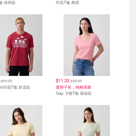
恤 休闲款
印花T恤 棉质
9
$11.33
$54.99
$26.99
uts印花T恤 舒适款
显脖子长，纯棉亲肤
Gap V领T恤 基础款