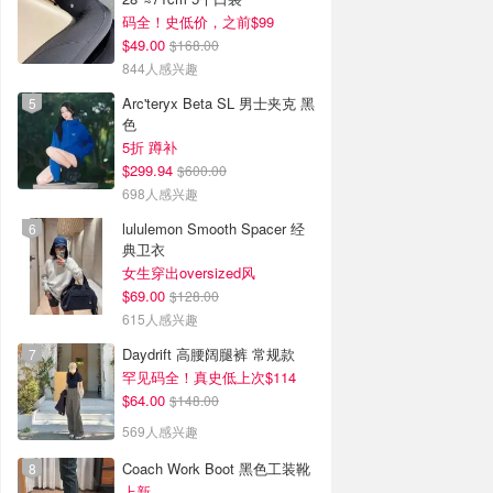
码全！史低价，之前$99
$49.00
$168.00
844人感兴趣
Arc'teryx Beta SL 男士夹克 黑
色
5折 蹲补
$299.94
$600.00
698人感兴趣
lululemon Smooth Spacer 经
典卫衣
女生穿出oversized风
$69.00
$128.00
615人感兴趣
Daydrift 高腰阔腿裤 常规款
罕见码全！真史低上次$114
$64.00
$148.00
569人感兴趣
Coach Work Boot 黑色工装靴
上新