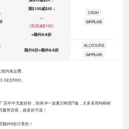
满$100减$40；
CASH
h
...
折
GFPLUS
(至高减$100)
+额外8.5折
ALLYOURS
h
额外8折
+额外8.5折
GFPLUS
大境内免运费。
 02点59分。
 工厂店年中无敌好价，快来冲一波夏日刚需T恤，大多采用纯棉材
式极简百搭，超多款可选！
照额外6折计算的！