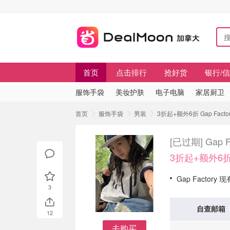
首页
点击排行
抢好货
银行/
服饰手袋
美妆护肤
电子电脑
家居厨卫
首页
服饰手袋
男装
3折起+额外6折 Gap Fact
[已过期]
Gap 
3折起+额外6
Gap Factory
3
自查邮箱
12
去购买