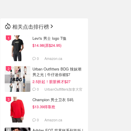
🇳🇿
新西兰
相关点击排行榜
Levi's 男士 logo T恤
$14.98(原$24.95)
0
Amazon.ca
Urban Outfitters BDG 辣妹潮
男之光 | 牛仔迷你裙$7
2.5折起！脏脏裤才$27
0
UrbanOutfitters加拿大官
网
Champion 男士卫衣 S码
$13.39得靠抢
0
Amazon.ca
Adidas EQT 世界杯系列首折 |