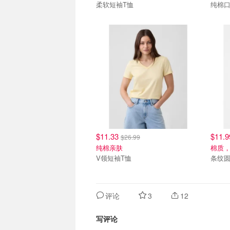
柔软短袖T恤
纯棉
$11.33
$11.
$26.99
纯棉亲肤
棉质
V领短袖T恤
条纹圆
评论
3
12
写评论