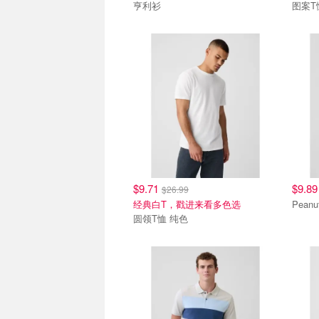
亨利衫
图案T
$9.71
$9.8
$26.99
经典白T，戳进来看多色选
Pean
圆领T恤 纯色