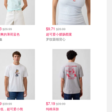
33
$9.71
$26.99
$26.99
清爽的薄荷蓝色
超可爱小腊肠图案
恤
罗纹圆领背心
99
$7.19
$39.99
$39.99
史低，超可爱小熊
纯棉亲肤