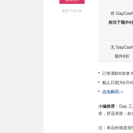
去购买
更新于06-06
有 GapCas
相当于额外6
无 GapCas
额外8折
订单满$50加拿
截止日期为6月9日
点击购买>>
小编推荐
：Gap
质，舒适亲肤；款
注：单品价格是按