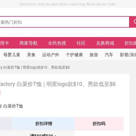
Dealmoon may be paid when users buy items via our links.
信用卡
商家导航
全民热搜
社区
兑换商城
折扣
母婴儿童
美食
运动户外
个护健康
旅游
汽车
影视/演
ory 白菜价T恤 | 明星logo款$10、男款低至$6
Factory 白菜价T恤 | 明星logo款$10、男款低至$6
折
 现有 白菜价T恤
折扣详情
折扣码
满$50减$20；