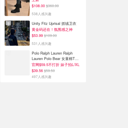
$108.00
$360.00
538人感兴趣
Unity Fitz Uprisal 抓绒卫衣
黄金码还在！氛围感之神
$53.99
$109.00
531人感兴趣
Polo Ralph Lauren Ralph
Lauren Polo Bear 女童棉T恤
染色 1件
官网$59.5不打折 妹子拍L/XL
$39.56
$59.50
497人感兴趣