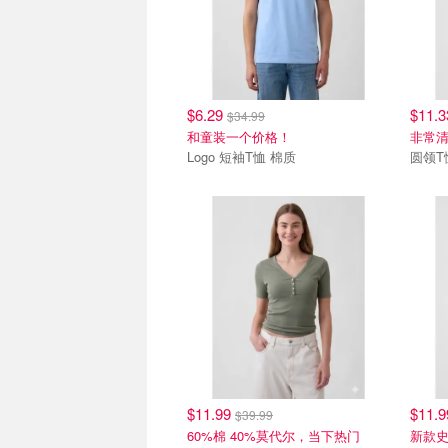
$6.29
$11.
$34.99
和童装一个价格！
非常
Logo 短袖T恤 棉质
圆领T
$11.99
$11.
$39.99
60%棉 40%莫代尔，当下热门
新款