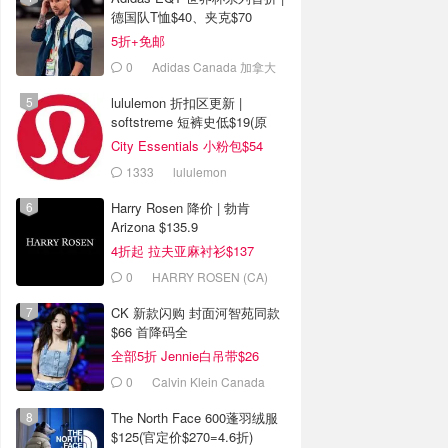
德国队T恤$40、夹克$70
5折+免邮
0
Adidas Canada 加拿大
官网
lululemon 折扣区更新 |
softstreme 短裤史低$19(原
$88)
City Essentials 小粉包$54
1333
lululemon
Harry Rosen 降价 | 勃肯
Arizona $135.9
4折起 拉夫亚麻衬衫$137
0
HARRY ROSEN (CA)
CK 新款闪购 封面河智苑同款
$66 首降码全
全部5折 Jennie白吊带$26
0
Calvin Klein Canada
The North Face 600蓬羽绒服
$125(官定价$270=4.6折)