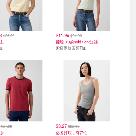
33
$11.99
$26.99
$34.99
亲肤
撞脸lulu的hold tight短袖
恤
紧密罗纹圆领T恤
9
$8.27
$34.99
$22.99
亲肤
必备打底，有弹性