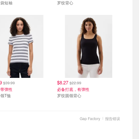
口袋短袖
罗纹背心
99
$8.27
$39.99
$22.99
，带弹性
必备打底，有弹性
领T恤
罗纹圆领背心
Gap Factory
报告错误