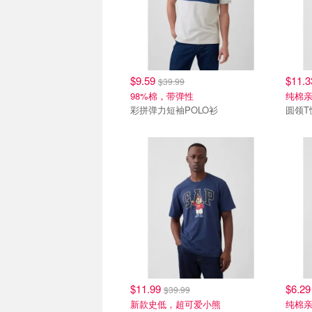
$9.59
$11.
$39.99
98%棉，带弹性
纯棉
彩拼弹力短袖POLO衫
圆领T
$11.99
$6.2
$39.99
新款史低，超可爱小熊
纯棉