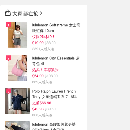
大家都在抢
lululemon Softstreme 女士高
腰短裤 10cm
仅限2码$19！
$19.00
$88.00
2391人感兴趣
lululemon City Essentials 肩
背包 4L
热卖！库存紧张
$54.00
$108.00
889人感兴趣
Polo Ralph Lauren French
Terry 女童连帽卫衣 7-16码
之前$66.96
$42.28
$89.50
868人感兴趣
lululemon 高腰加绒紧身裤
28"≈71cm 5个口袋