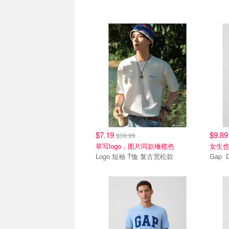
$7.19
$9.8
$39.99
草写logo，图片同款橄榄色
女生
Logo 短袖 T恤 复古宽松款