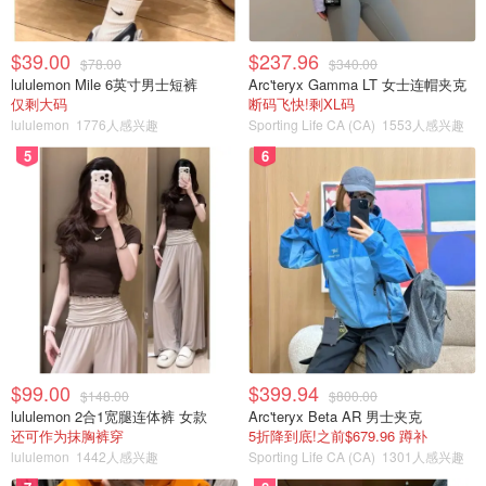
$39.00
$237.96
$78.00
$340.00
lululemon Mile 6英寸男士短裤
Arc'teryx Gamma LT 女士连帽夹克
仅剩大码
断码飞快!剩XL码
lululemon
1776人感兴趣
Sporting Life CA (CA)
1553人感兴趣
5
6
$99.00
$399.94
$148.00
$800.00
lululemon 2合1宽腿连体裤 女款
Arc'teryx Beta AR 男士夹克
还可作为抹胸裤穿
5折降到底!之前$679.96 蹲补
lululemon
1442人感兴趣
Sporting Life CA (CA)
1301人感兴趣