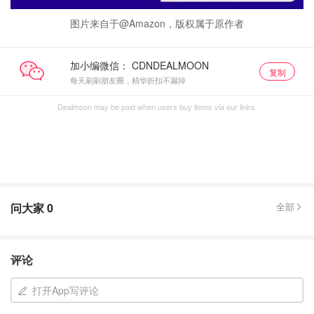
图片来自于@Amazon，版权属于原作者
加小编微信：
复制
每天刷刷朋友圈，精华折扣不漏掉
Dealmoon may be paid when users buy items via our links.
问大家
0
全部
评论
打开App写评论