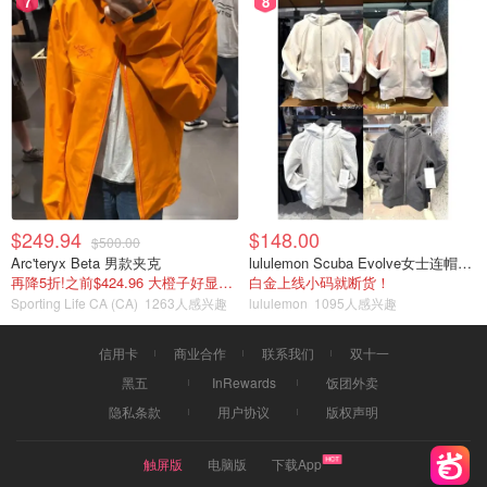
7
8
$249.94
$148.00
$500.00
Arc'teryx Beta 男款夹克
lululemon Scuba Evolve女士连帽卫衣 全拉链
再降5折!之前$424.96 大橙子好显白 蹲补
白金上线小码就断货！
Sporting Life CA (CA)
1263人感兴趣
lululemon
1095人感兴趣
信用卡
商业合作
联系我们
双十一
黑五
InRewards
饭团外卖
隐私条款
用户协议
版权声明
触屏版
电脑版
下载App