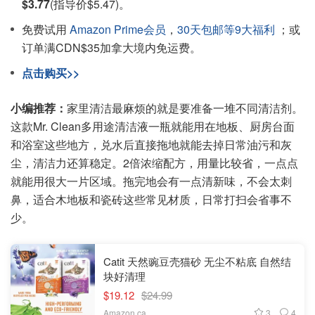
$3.77
(指导价$5.47)。
免费试用
Amazon Prime会员
，
30天包邮等9大福利
；或
订单满CDN$35加拿大境内免运费。
点击购买>>
小编推荐：
家里清洁最麻烦的就是要准备一堆不同清洁剂。
这款Mr. Clean多用途清洁液一瓶就能用在地板、厨房台面
和浴室这些地方，兑水后直接拖地就能去掉日常油污和灰
尘，清洁力还算稳定。2倍浓缩配方，用量比较省，一点点
就能用很大一片区域。拖完地会有一点清新味，不会太刺
鼻，适合木地板和瓷砖这些常见材质，日常打扫会省事不
少。
Catit 天然豌豆壳猫砂 无尘不粘底 自然结
块好清理
$19.12
$24.99
3
4
Amazon.ca