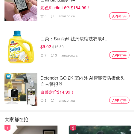
彩色Kindle 16G $184.99!!
5
amazon.ca
APP打开
白菜：Sunlight 祛污浓缩洗衣液4L
$9.02
$16.59
7
3
amazon.ca
APP打开
Defender GO 2K 室内外 AI智能安防摄像头
自带警报器
白菜定价$14.99！
3
amazon.ca
APP打开
大家都在抢
1
2