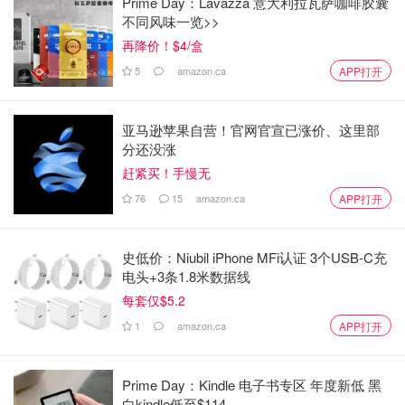
Prime Day：Lavazza 意大利拉瓦萨咖啡胶囊
不同风味一览>>
再降价！$4/盒
5
amazon.ca
APP打开
亚马逊苹果自营！官网官宣已涨价、这里部
分还没涨
赶紧买！手慢无
76
15
amazon.ca
APP打开
史低价：Niubil iPhone MFi认证 3个USB-C充
电头+3条1.8米数据线
每套仅$5.2
1
amazon.ca
APP打开
Prime Day：Kindle 电子书专区 年度新低 黑
白kindle低至$114