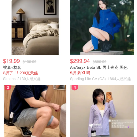
$19.99
$299.94
$130.00
$600.00
被套+枕套
Arc'teryx Beta SL 男士夹克 黑色
2折了！! 230支天丝
5折 剩XL码
Simons
2130人感兴趣
Sporting Life CA (CA)
1864人感兴趣
3
4