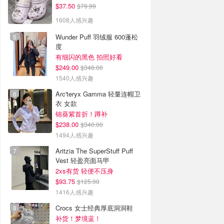
$37.50
$79.99
1608人感兴趣
Wunder Puff 羽绒服 600蓬松
度
有细闪的黑色 拍照好看
$249.00
$348.00
1540人感兴趣
Arc'teryx Gamma 轻量连帽卫
衣 女款
锦葵紫首折！蹲补
$238.00
$340.00
1494人感兴趣
Aritzia The SuperStuff Puff
Vest 轻盈亮面马甲
2xs有货 轻便不压身
$93.75
$125.00
1416人感兴趣
Crocs 女士经典厚底洞洞鞋
补货！梦境蓝！