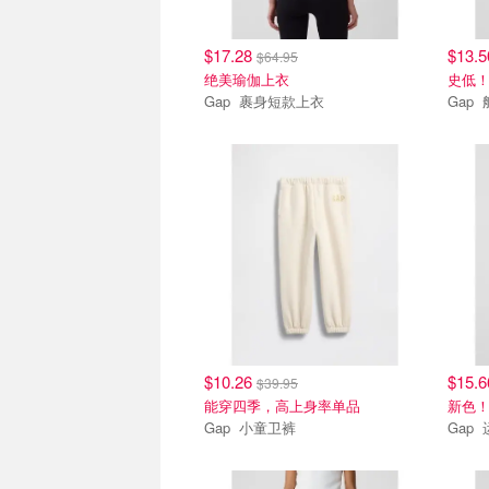
$17.28
$13.
$64.95
绝美瑜伽上衣
史低！
Gap 裹身短款上衣
G
$10.26
$15.
$39.95
能穿四季，高上身率单品
新色
Gap 小童卫裤