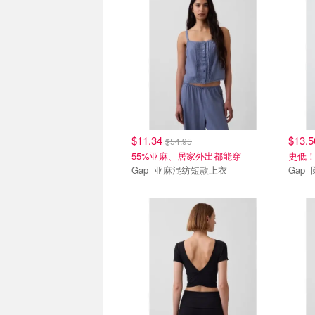
$11.34
$13.
$54.95
55%亚麻、居家外出都能穿
史低
Gap 亚麻混纺短款上衣
G