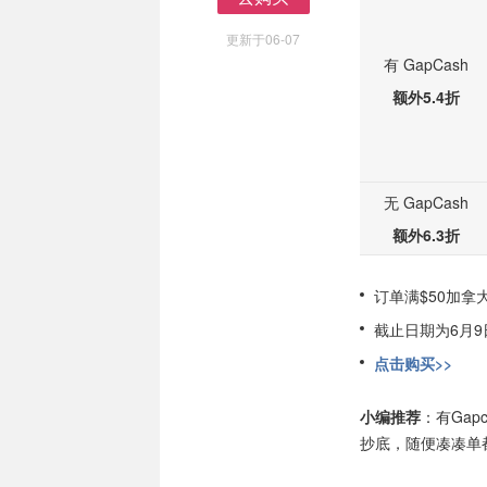
去购买
更新于06-07
有 GapCash
额外5.4折
无 GapCash
额外6.3折
订单满$50加拿
截止日期为6月9日
点击购买>>
小编推荐
：有Ga
抄底，随便凑凑单