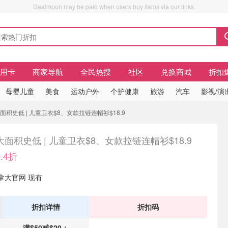
Dealmoon may be paid when users buy items via our links.
信用卡
商家导航
全民热搜
社区
兑换商城
折扣
母婴儿童
美食
运动户外
个护健康
旅游
汽车
影视/演
 大面积史低 | 儿童卫衣$8、女款拉链连帽衫$18.9
 大面积史低 | 儿童卫衣$8、女款拉链连帽衫$18.9
.4折
 加拿大官网 现有
折扣详情
折扣码
满$50减$20；