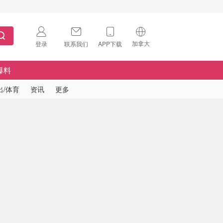
加拿大
登录
联系我们
APP下载
🇺🇸
美国
爆料
🇨🇳
中国
出/体育
资讯
更多
🇨🇦
加拿大
扫码下载 App
🇬🇧
英国
Download on the
App Store
🇩🇪
德国
Download the
Android App
🇫🇷
法国
🇮🇹
意大利
🇦🇺
澳洲