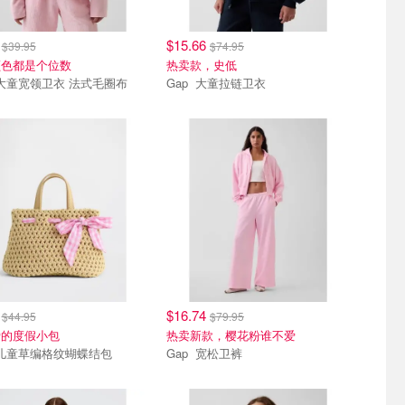
0
$15.66
$39.95
$74.95
颜色都是个位数
热卖款，史低
Gap 大童宽领卫衣 法式毛圈布
Gap 大童拉链卫衣
8
$16.74
$44.95
$79.95
爱的度假小包
热卖新款，樱花粉谁不爱
Gap 儿童草编格纹蝴蝶结包
Gap 宽松卫裤