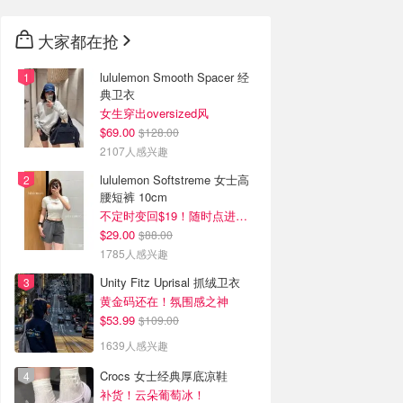
大家都在抢
lululemon Smooth Spacer 经
典卫衣
女生穿出oversized风
$69.00
$128.00
2107人感兴趣
lululemon Softstreme 女士高
腰短裤 10cm
不定时变回$19！随时点进来看
$29.00
$88.00
1785人感兴趣
Unity Fitz Uprisal 抓绒卫衣
黄金码还在！氛围感之神
$53.99
$109.00
1639人感兴趣
Crocs 女士经典厚底凉鞋
补货！云朵葡萄冰！