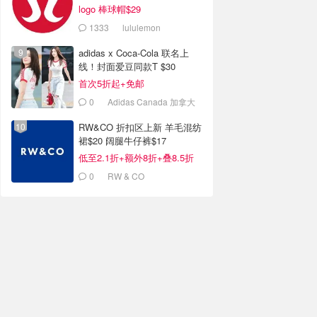
logo 棒球帽$29
1333
lululemon
adidas x Coca-Cola 联名上
线！封面爱豆同款T $30
首次5折起+免邮
0
Adidas Canada 加拿大
官网
RW&CO 折扣区上新 羊毛混纺
裙$20 阔腿牛仔裤$17
低至2.1折+额外8折+叠8.5折
0
RW & CO