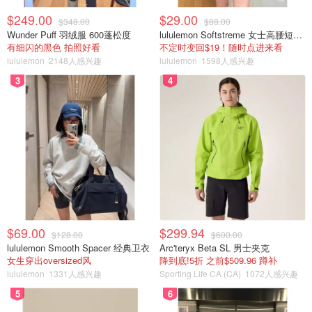
$249.00
$29.00
$348.00
$88.00
Wunder Puff 羽绒服 600蓬松度
lululemon Softstreme 女士高腰短裤 10cm
有细闪的黑色 拍照好看
不定时变回$19！随时点进来看
lululemon
2148人感兴趣
lululemon
1598人感兴趣
3
4
$69.00
$299.94
$128.00
$600.00
lululemon Smooth Spacer 经典卫衣
Arc'teryx Beta SL 男士夹克
女生穿出oversized风
降到底!5折 之前$509.96 蹲补
lululemon
1331人感兴趣
Sporting Life CA (CA)
1072人感兴趣
5
6