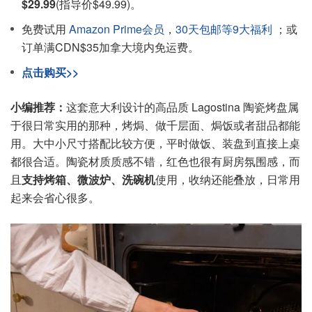
$29.99
(指导价$49.99)。
免费试用
Amazon Prime会员
，
30天包邮等9大福利
；或
订单满CDN$35加拿大境内免运费。
点击购买>>
小编推荐：
这套意大利设计的高品质 Lagostina 陶瓷烤盘属
于很日常实用的那种，烤焗、做千层面、焗饭或者甜品都能
用。大中小尺寸搭配比较方便，平时做饭、装盘到直接上桌
都很合适。陶瓷材质质感不错，红色也很有厨房氛围感，而
且
支持烤箱、微波炉、洗碗机
使用，收纳还能叠放，日常用
起来会省心很多。