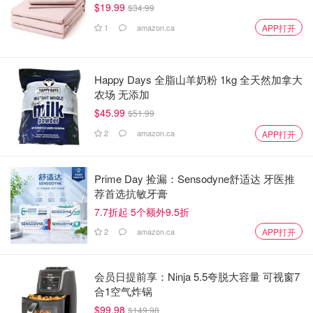
$19.99
$34.99
1
amazon.ca
APP打开
Happy Days 全脂山羊奶粉 1kg 全天然加拿大
农场 无添加
$45.99
$51.99
2
amazon.ca
APP打开
Prime Day 捡漏：Sensodyne舒适达 牙医推
荐首选抗敏牙膏
7.7折起 5个额外9.5折
2
amazon.ca
APP打开
会员日提前享：Ninja 5.5夸脱大容量 可视窗7
合1空气炸锅
$99.98
$149.98