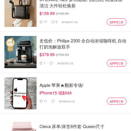
清洁 大件轻松焕新
$139.99
$199.99
17
2
amazon.ca
APP打开
史低价：Philips 2300 全自动浓缩咖啡机 自动
打奶泡解放双手
$379.99
$799.99
1
amazon.ca
APP打开
Apple 苹果🔥翻新专场!
iPhone15 现$549
11
amazon.ca
APP打开
Cleva 床单/床笠6件套 Queen尺寸