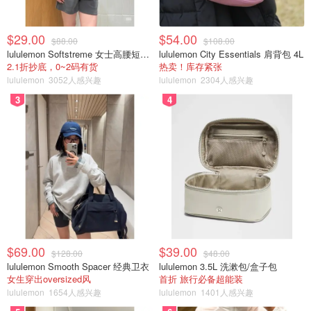
$29.00
$54.00
$88.00
$108.00
lululemon Softstreme 女士高腰短裤 10cm
lululemon City Essentials 肩背包 4L
2.1折抄底，0~2码有货
热卖！库存紧张
lululemon
3052人感兴趣
lululemon
2304人感兴趣
3
4
$69.00
$39.00
$128.00
$48.00
lululemon Smooth Spacer 经典卫衣
lululemon 3.5L 洗漱包/盒子包
女生穿出oversized风
首折 旅行必备超能装
lululemon
1654人感兴趣
lululemon
1401人感兴趣