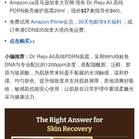
Amazon.ca亚马逊加拿大官网 现有 Dr. Reju-All 高纯
PDRN焕亮修护面霜20ml ，现价
$27.9
(指导价$60)。
免费试用
Amazon Prime会员
，
30天包邮等9大福利
；或
订单满CDN$35加拿大境内免运费。
点击购买>>
小编推荐：
Dr. Reju-All高纯PDRN面霜，采用99%纯鲑鱼
DNA与专业配比的1200ppm浓度，搭配烟酰胺、泛醇、胶
原与玻尿酸，为肌肤带来轻盈不黏腻的水润触感，温和舒
缓、均匀肤色、提升细致度并支持肌肤屏障，质地清爽好吸
收，敏感肌也能安心使用，让肌肤在日常护理中重现柔嫩光
采与健康活力。