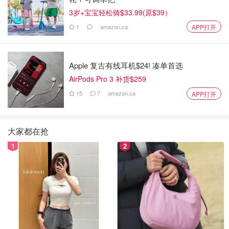
3岁+宝宝轻松骑$33.99(原$39）
1
amazon.ca
APP打开
Apple 复古有线耳机$24! 凑单首选
AirPods Pro 3 补货$259
15
7
amazon.ca
APP打开
大家都在抢
1
2