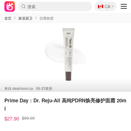
🇨🇦
CA
首页
家居厨卫
日用杂货
来自
dealmoon.ca
06-23更新
Prime Day：Dr. Reju-All 高纯PDRN焕亮修护面霜 20m
l
$27.90
$60.00