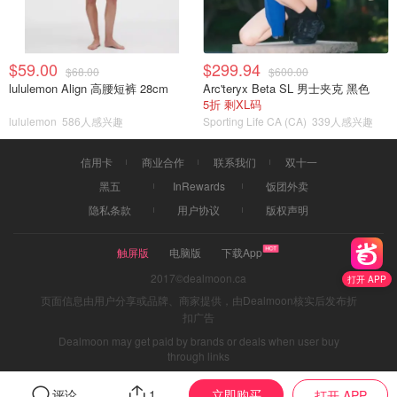
$59.00
$299.94
$68.00
$600.00
lululemon Align 高腰短裤 28cm
Arc'teryx Beta SL 男士夹克 黑色
5折 剩XL码
lululemon
586人感兴趣
Sporting Life CA (CA)
339人感兴趣
信用卡
商业合作
联系我们
双十一
黑五
InRewards
饭团外卖
隐私条款
用户协议
版权声明
触屏版
电脑版
下载App
2017©dealmoon.ca
打开 APP
页面信息由用户分享或品牌、商家提供，由Dealmoon核实后发布折
扣广告
Dealmoon may get paid by brands or deals when user buy
through links
立即购买
评论
1
打开 APP