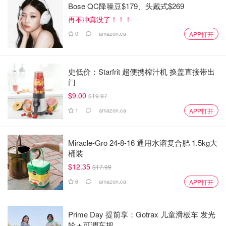
Bose QC降噪豆$179、头戴式$269
再不冲真没了！！！
0
amazon.ca
APP打开
史低价：Starfrit 超便携榨汁机 换盖直接带出
门
$9.00
$19.97
1
amazon.ca
APP打开
Miracle-Gro 24-8-16 通用水溶复合肥 1.5kg大
桶装
$12.35
$17.99
6
amazon.ca
APP打开
Prime Day 提前享：Gotrax 儿童滑板车 发光
轮＋可调车把