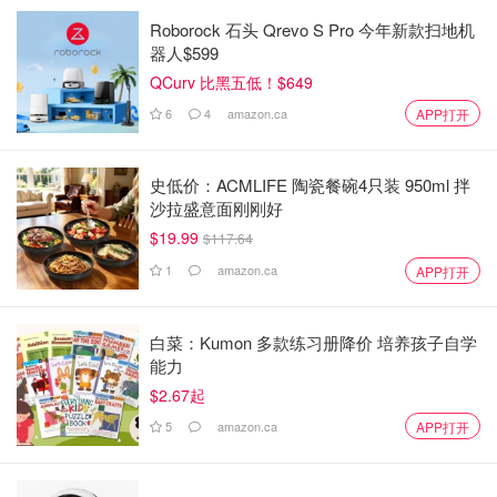
Roborock 石头 Qrevo S Pro 今年新款扫地机
器人$599
QCurv 比黑五低！$649
6
4
amazon.ca
APP打开
史低价：ACMLIFE 陶瓷餐碗4只装 950ml 拌
沙拉盛意面刚刚好
$19.99
$117.64
1
amazon.ca
APP打开
白菜：Kumon 多款练习册降价 培养孩子自学
能力
$2.67起
5
amazon.ca
APP打开