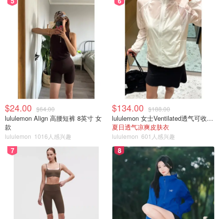
5
6
$24.00
$134.00
$64.00
$188.00
lululemon Align 高腰短裤 8英寸 女
lululemon 女士Ventilated透气可收纳跑步夹克
款
夏日透气凉爽皮肤衣
lululemon
1016人感兴趣
lululemon
601人感兴趣
7
8