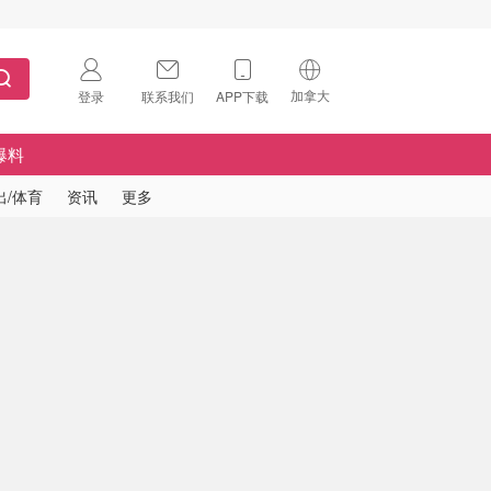
加拿大
登录
联系我们
APP下载
🇺🇸
美国
爆料
🇨🇳
中国
出/体育
资讯
更多
🇨🇦
加拿大
扫码下载 App
🇬🇧
英国
Download on the
App Store
🇩🇪
德国
Download the
Android App
🇫🇷
法国
🇮🇹
意大利
🇦🇺
澳洲