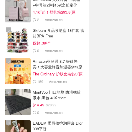
+中号箱2件$159(之前定价
$434)
4.1折起！登机箱$93.8(原
$134)
2
Amazon.ca
Skroam 食品收纳盒 18件套 密
封BPA Free
仅$1.39/个
0
Amazon.ca
Amazon亚马逊 8.7 好价热
卖！大容量静音加湿器$25(原
$60)
The Ordinary 护肤套装$23(原
$41)
189
Amazon.ca
MontVoo 门口地垫 防滑橡胶
吸水 黑色 43X75cm
$14.49
$28.99
0
Amazon.ca
EADEM 柔唇修护润唇膏 Dior
038平替