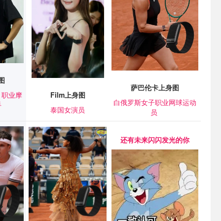
图
萨巴伦卡上身图
、职业摩
Film上身图
白俄罗斯女子职业网球运动
手
泰国女演员
员
还有未来闪闪发光的你