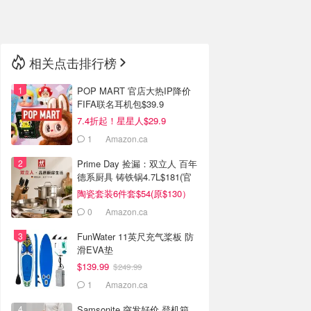
🇳🇿
新西兰
相关点击排行榜
POP MART 官店大热IP降价
FIFA联名耳机包$39.9
7.4折起！星星人$29.9
1
Amazon.ca
Prime Day 捡漏：双立人 百年
德系厨具 铸铁锅4.7L$181(官
网$520）
陶瓷套装6件套$54(原$130）
0
Amazon.ca
FunWater 11英尺充气桨板 防
滑EVA垫
$139.99
$249.99
1
Amazon.ca
Samsonite 突发好价 登机箱