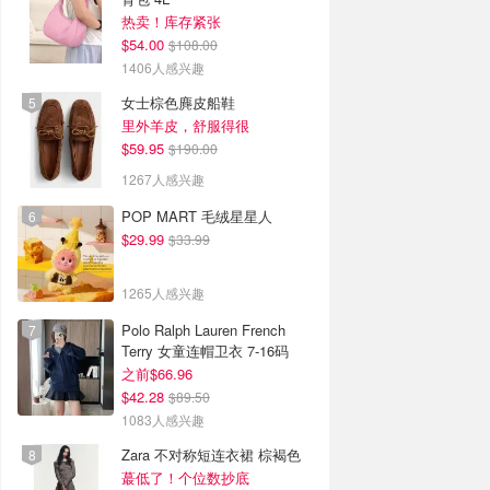
热卖！库存紧张
$54.00
$108.00
1406人感兴趣
女士棕色麂皮船鞋
里外羊皮，舒服得很
$59.95
$190.00
1267人感兴趣
POP MART 毛绒星星人
$29.99
$33.99
1265人感兴趣
Polo Ralph Lauren French
Terry 女童连帽卫衣 7-16码
之前$66.96
$42.28
$89.50
1083人感兴趣
Zara 不对称短连衣裙 棕褐色
蕞低了！个位数抄底