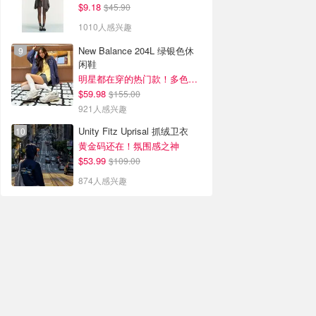
$9.18
$45.90
1010人感兴趣
New Balance 204L 绿银色休
闲鞋
明星都在穿的热门款！多色可选 3.8折
$59.98
$155.00
921人感兴趣
Unity Fitz Uprisal 抓绒卫衣
黄金码还在！氛围感之神
$53.99
$109.00
874人感兴趣