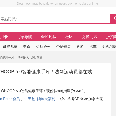
Dealmoon may be paid when users buy items via our links.
信用卡
商家导航
全民热搜
社区
兑换商城
折扣
母婴儿童
美食
运动户外
个护健康
旅游
汽车
影视/演
 5.0智能健康手环！法网运动员都在戴
y：WHOOP 5.0智能健康手环！法网运动员都在戴
00
现有 WHOOP 5.0智能健康手环！现价
$289
(指导价$349)。
n Prime会员
，
30天包邮等9大福利
；或订单满CDN$35加拿大境