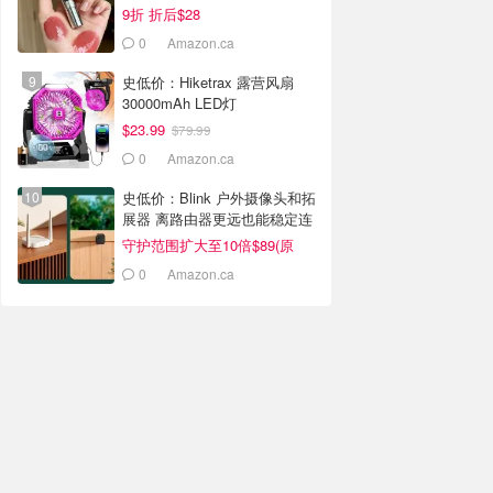
9折 折后$28
0
Amazon.ca
史低价：Hiketrax 露营风扇
30000mAh LED灯
$23.99
$79.99
0
Amazon.ca
史低价：Blink 户外摄像头和拓
展器 离路由器更远也能稳定连
接
守护范围扩大至10倍$89(原
$165）
0
Amazon.ca