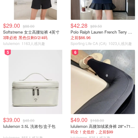
$29.00
$42.28
$88.00
$89.50
Softstreme 女士高腰短裤 4英寸
Polo Ralph Lauren French Terry 女童连帽卫衣 7-16码
3降必抢 黑色仅剩0/2/4码
之前$66.96
lululemon
1163人感兴趣
Sporting Life CA (CA)
1023人感兴趣
5
6
$39.00
$49.00
$48.00
$168.00
lululemon 3.5L 洗漱包/盒子包
lululemon 高腰加绒紧身裤 28"≈71cm 5个口袋
码全！史低价，之前$99
lululemon
855人感兴趣
lululemon
835人感兴趣