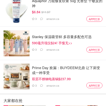
Aquaphor 万能修复软膏 50g 无香型 干敏皮的
神
$6.84
$11.97
3
amazon.ca
APP打开
Stanley 保温吸管杯 多容量多配色可选
590毫升现仅$24! 手慢无>>
3
amazon.ca
APP打开
Prime Day 捡漏：BUYDEEM北鼎 让下厨变
成一种享受
双层不锈钢电蒸锅$237.99
3
amazon.ca
APP打开
大家都在抢