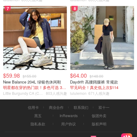
7
8
$59.98
$64.00
$155.00
$148.00
New Balance 204L 绿银色休闲鞋
Daydrift 高腰阔腿裤 常规款
明星都在穿的热门款！多色可选 3.8折
罕见码全！真史低上次$114
Little Burgundy CA (CA）
803人感兴趣
lululemon
671人感兴趣
信用卡
商业合作
联系我们
双十一
黑五
InRewards
饭团外卖
隐私条款
用户协议
版权声明