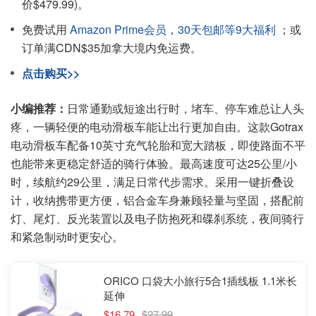
价$479.99)。
免费试用
Amazon Prime会员
，
30天包邮等9大福利
；或
订单满CDN$35加拿大境内免运费。
点击购买>>
小编推荐：
日常通勤或短途出行时，堵车、停车难总让人头
疼，一辆轻便的电动滑板车能让出行更加自由。这款Gotrax
电动滑板车配备10英寸充气轮胎和宽大踏板，即使路面不平
也能带来更稳定舒适的骑行体验。最高速度可达25公里/小
时，续航约29公里，满足日常代步需求。采用一键折叠设
计，收纳携带更方便，铝合金车身兼顾轻量与坚固，搭配前
灯、尾灯、反光装置以及电子防抱死和碟刹系统，夜间骑行
和紧急制动时更安心。
ORICO 口袋大小旅行5合1插线板 1.1米长
延伸
$16.79
$27.99