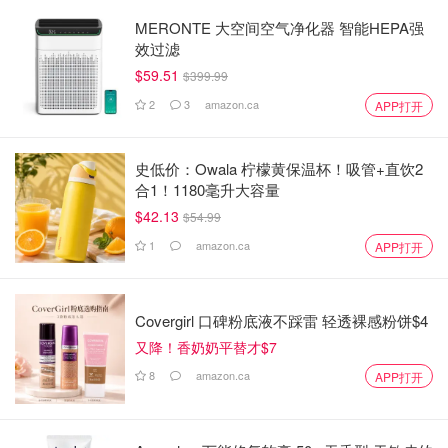
MERONTE 大空间空气净化器 智能HEPA强
效过滤
$59.51
$399.99
2
3
amazon.ca
APP打开
史低价：Owala 柠檬黄保温杯！吸管+直饮2
合1！1180毫升大容量
$42.13
$54.99
1
amazon.ca
APP打开
Covergirl 口碑粉底液不踩雷 轻透裸感粉饼$4
又降！香奶奶平替才$7
8
amazon.ca
APP打开