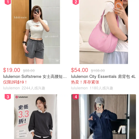
1
2
$19.00
$54.00
$88.00
$108.00
lululemon Softstreme 女士高腰短裤 10cm
lululemon City Essentials 肩背包 4L
仅限2码$19！
热卖！库存紧张
lululemon
2244人感兴趣
lululemon
1180人感兴趣
3
4