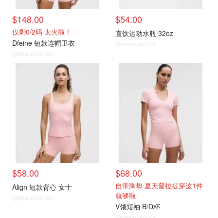
$148.00
$54.00
仅剩0/2码 太火啦！
直饮运动水瓶 32oz
Dfeine 短款连帽卫衣
@dealmoon.ca
@dealmoon.ca
$58.00
$68.00
自带胸垫 夏天普拉提穿这1件
Align 短款背心 女士
就够啦
@dealmoon.ca
V领短袖 B/D杯
@dealmoon.ca