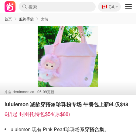
🇨🇦
CA
首页
服饰手袋
女装
来自
dealmoon.ca
06-09更新
lululemon 减龄穿搭🎀珍珠粉专场 午餐包上新9L仅$48
6折起 封图托特包$54(原$88)
lululemon 现有 Pink Pearl珍珠粉系
穿搭合集
。