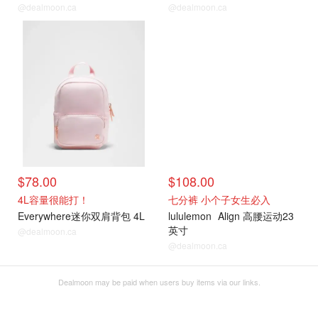
@dealmoon.ca
@dealmoon.ca
$78.00
$108.00
4L容量很能打！
七分裤 小个子女生必入
Everywhere迷你双肩背包 4L
lululemon
Align 高腰运动23
英寸
@dealmoon.ca
@dealmoon.ca
Dealmoon may be paid when users buy items via our links.