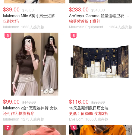
$39.00
$238.00
$78.00
$340.00
lululemon Mile 6英寸男士短裤
Arc'teryx Gamma 轻量连帽卫衣 女款
仅剩大码
锦葵紫首折！蹲补
lululemon
1633人感兴趣
Mountain Equipment Company
1304人感兴趣
5
6
$99.00
$116.00
$148.00
$290.00
lululemon 2合1宽腿连体裤 女款
12天圣诞倒数日历套装
还可作为抹胸裤穿
史低！值$565 变相2折
lululemon
1273人感兴趣
Eve Lom
1066人感兴趣
7
8