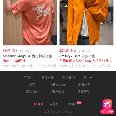
$63.00
$249.94
$90.00
$500.00
Arc'teryx Kragg SL 男士棉质短袖T恤
Arc'teryx Beta 男款夹克
胸前小logo设计
再降5折!之前$424.96 大橙子好显白 蹲补
Mountain Equipment Company
1044人感兴趣
Sporting Life CA (CA)
1044人感兴趣
信用卡
商业合作
联系我们
双十一
黑五
InRewards
饭团外卖
隐私条款
用户协议
版权声明
触屏版
电脑版
下载App
2017©dealmoon.ca
打开 APP