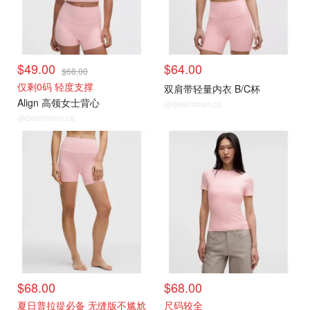
$49.00
$64.00
$68.00
仅剩0码 轻度支撑
双肩带轻量内衣 B/C杯
Align 高领女士背心
@dealmoon.ca
@dealmoon.ca
$68.00
$68.00
夏日普拉提必备 无缝版不尴尬
尺码较全