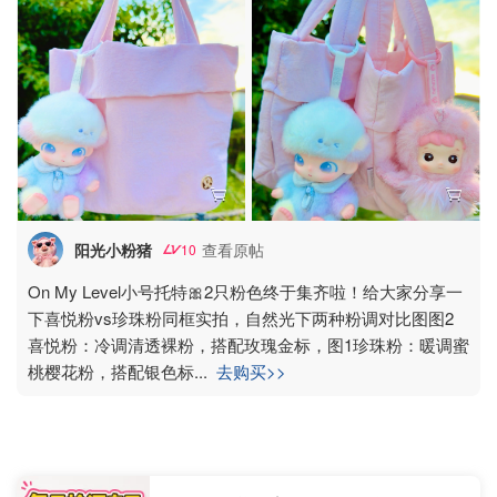
阳光小粉猪
查看原帖
10
On My Level小号托特🎀2只粉色终于集齐啦！给大家分享一
下喜悦粉vs珍珠粉同框实拍，自然光下两种粉调对比图图2
喜悦粉：冷调清透裸粉，搭配玫瑰金标，图1珍珠粉：暖调蜜
桃樱花粉，搭配银色标
...
去购买>>