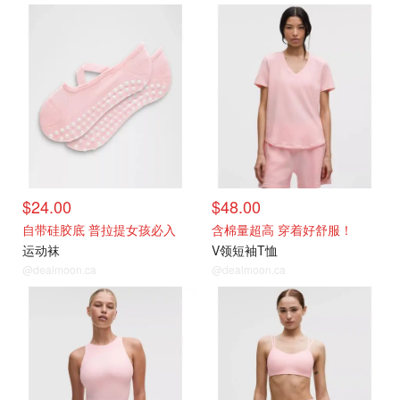
$24.00
$48.00
自带硅胶底 普拉提女孩必入
含棉量超高 穿着好舒服！
运动袜
V领短袖T恤
@dealmoon.ca
@dealmoon.ca