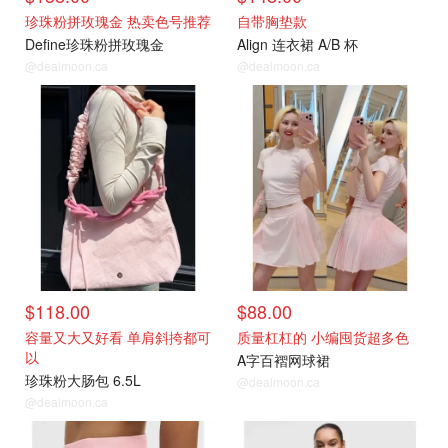
珍珠粉拼玫瑰金 热卖色号推荐
自带胸垫款
Define珍珠粉拼玫瑰金
Align 连衣裙 A/B 杯
@dealmoon.ca
@dealmoon.ca
$118.00
$88.00
容量又大又好看 单肩斜挎都可
质量杠杠的 小编囤货超多色
以
A字百褶网球裙
珍珠粉大肠包 6.5L
@dealmoon.ca
@dealmoon.ca