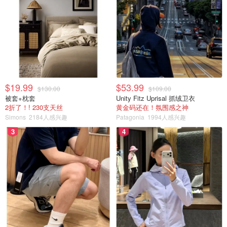
$19.99
$53.99
$130.00
$109.00
被套+枕套
Unity Fitz Uprisal 抓绒卫衣
2折了！! 230支天丝
黄金码还在！氛围感之神
Simons
2184人感兴趣
Patagonia
1994人感兴趣
3
4