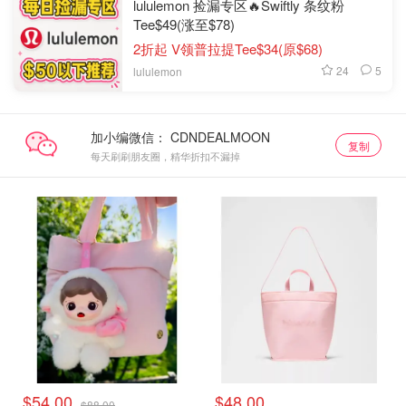
lululemon 捡漏专区🔥Swiftly 条纹粉
Tee$49(涨至$78)
2折起 V领普拉提Tee$34(原$68)
24
5
lululemon
加小编微信：
复制
每天刷刷朋友圈，精华折扣不漏掉
$54.00
$48.00
$88.00