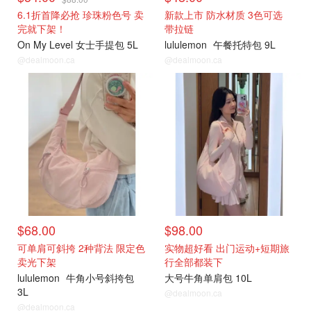
6.1折首降必抢 珍珠粉色号 卖
新款上市 防水材质 3色可选
完就下架！
带拉链
On My Level 女士手提包 5L
lululemon
午餐托特包 9L
@dealmoon.ca
@dealmoon.ca
$68.00
$98.00
可单肩可斜挎 2种背法 限定色
实物超好看 出门运动+短期旅
卖光下架
行全部都装下
lululemon
牛角小号斜挎包
大号牛角单肩包 10L
3L
@dealmoon.ca
@dealmoon.ca