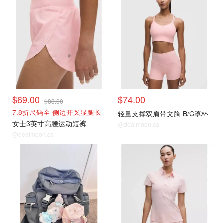
$69.00
$74.00
$88.00
7.8折尺码全 侧边开叉显腿长
轻量支撑双肩带文胸 B/C罩杯
女士3英寸高腰运动短裤
@dealmoon.ca
@dealmoon.ca