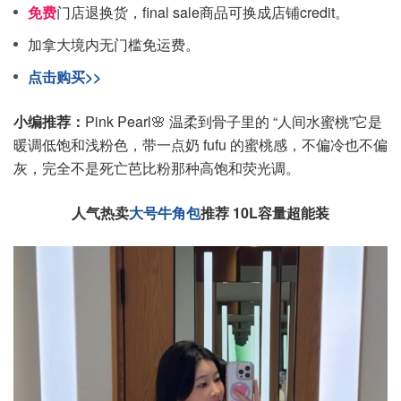
免费
门店退换货，final sale商品可换成店铺credit。
加拿大境内无门槛免运费。
点击购买>>
小编推荐：
Pink Pearl🌸 温柔到骨子里的 “人间水蜜桃”它是
暖调低饱和浅粉色，带一点奶 fufu 的蜜桃感，不偏冷也不偏
灰，完全不是死亡芭比粉那种高饱和荧光调。
人气热卖
大号牛角包
推荐 10L容量超能装