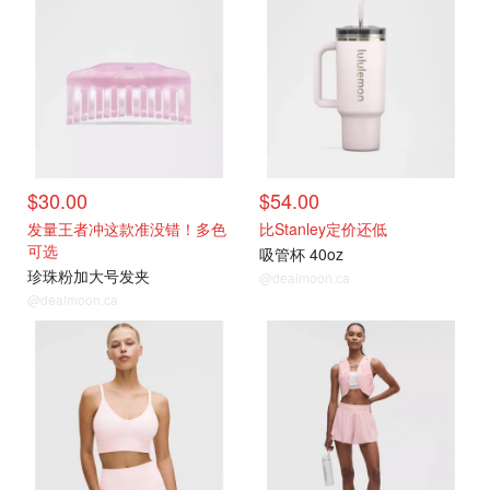
$30.00
$54.00
发量王者冲这款准没错！多色
比Stanley定价还低
可选
吸管杯 40oz
珍珠粉加大号发夹
@dealmoon.ca
@dealmoon.ca