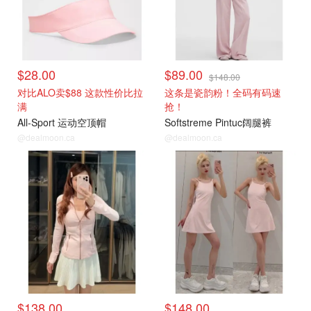
$28.00
$89.00
$148.00
对比ALO卖$88 这款性价比拉
这条是瓷韵粉！全码有码速
满
抢！
All-Sport 运动空顶帽
Softstreme Pintuc阔腿裤
@dealmoon.ca
@dealmoon.ca
$138.00
$148.00