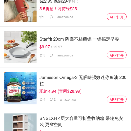
$22.99 保温29小时！
5.5折起！薄荷绿$25
0
amazon.ca
APP打开
Starfrit 20cm 陶瓷不粘煎锅 一锅搞定早餐
$9.97
$19.97
3
amazon.ca
APP打开
Jamieson Omega-3 无腥味强效迷你鱼油 200
粒
现$14.94 (官网$28.99)
4
2
amazon.ca
APP打开
SNSLXH 4层大容量可折叠收纳箱 带轮免安
装 更省空间