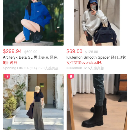
$299.94
$69.00
$600.00
$128.00
Arc'teryx Beta SL 男士夹克 黑色
lululemon Smooth Spacer 经典卫衣
5折 蹲补
女生穿出oversized风
Sporting Life CA (CA)
698人感兴趣
lululemon
615人感兴趣
7
8