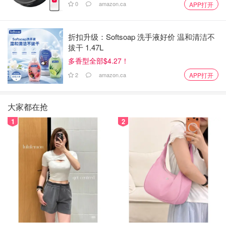
0
amazon.ca
APP打开
折扣升级：Softsoap 洗手液好价 温和清洁不
拔干 1.47L
多香型全部$4.27！
2
amazon.ca
APP打开
大家都在抢
1
2