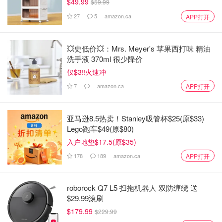
$49.99
$59.99
27
5
amazon.ca
APP打开
💥史低价💥：Mrs. Meyer's 苹果西打味 精油
洗手液 370ml 很少降价
仅$3‼️火速冲
7
amazon.ca
APP打开
亚马逊8.5热卖！Stanley吸管杯$25(原$33)
Lego跑车$49(原$80)
入户地垫$17.5(原$35)
178
189
amazon.ca
APP打开
roborock Q7 L5 扫拖机器人 双防缠绕 送
$29.99滚刷
$179.99
$229.99