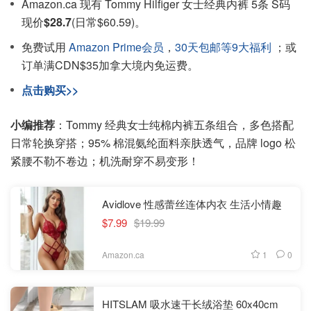
Amazon.ca 现有 Tommy Hilfiger 女士经典内裤 5条 S码
现价
$28.7
(日常$60.59)。
免费试用
Amazon Prime会员
，
30天包邮等9大福利
；或
订单满CDN$35加拿大境内免运费。
点击购买>>
小编推荐
：Tommy 经典女士纯棉内裤五条组合，多色搭配
日常轮换穿搭；95% 棉混氨纶面料亲肤透气，品牌 logo 松
紧腰不勒不卷边；机洗耐穿不易变形！
Avidlove 性感蕾丝连体内衣 生活小情趣
$7.99
$19.99
1
0
Amazon.ca
HITSLAM 吸水速干长绒浴垫 60x40cm