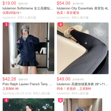
$19.00
$54.00
$88.00
$108.00
lululemon Softstreme 女士高腰短裤 10cm
lululemon City Essentials 肩背包 4L
仅限2码$19！
热卖！库存紧张
lululemon
2391人感兴趣
lululemon
889人感兴趣
3
4
$42.28
$49.00
$89.50
$168.00
Polo Ralph Lauren French Terry 女童连帽卫衣 7-16码
lululemon 高腰加绒紧身裤 28"≈71cm 5个口袋
之前$66.96
码全！史低价，之前$99
Sporting Life CA (CA)
868人感兴趣
lululemon
844人感兴趣
5
6