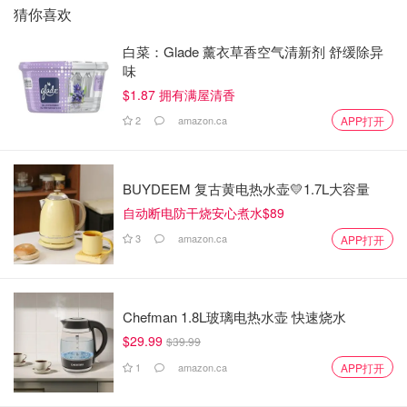
猜你喜欢
白菜：Glade 薰衣草香空气清新剂 舒缓除异
味
$1.87 拥有满屋清香
2
amazon.ca
APP打开
BUYDEEM 复古黄电热水壶💛1.7L大容量
自动断电防干烧安心煮水$89
3
amazon.ca
APP打开
Chefman 1.8L玻璃电热水壶 快速烧水
$29.99
$39.99
1
amazon.ca
APP打开