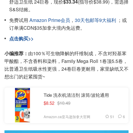
舒适卫生纸 24巨卷，现价
$33.34
(指导价$38.99)，需选择
S&S结账。
免费试用
Amazon Prime会员
，
30天包邮等9大福利
；或
订单满CDN$35加拿大境内免运费。
点击购买>>
小编推荐：
由100％可生物降解的纤维制成，不含对羟基苯
甲酸酯，不含香料和染料，Family Mega Roll 1卷顶5.5卷，
比普通卫生纸吸水性更强，24卷巨卷更耐用，家里缺纸又不
想出门的赶紧囤货~
Tide 洗衣机清洁剂 滚筒/波轮通用
$8.52
$10.49
51
6
Amazon.ca亚马逊加拿大官网