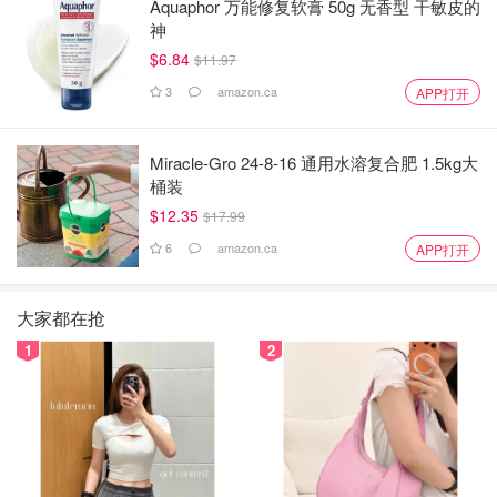
Aquaphor 万能修复软膏 50g 无香型 干敏皮的
神
$6.84
$11.97
3
amazon.ca
APP打开
Miracle-Gro 24-8-16 通用水溶复合肥 1.5kg大
桶装
$12.35
$17.99
6
amazon.ca
APP打开
大家都在抢
1
2