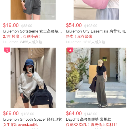
$19.00
$54.00
$88.00
$108.00
lululemon Softstreme 女士高腰短裤 10cm
lululemon City Essentials 肩背包 4L
2.1折抄底，仅剩小码！
热卖！库存紧张
lululemon
2455人感兴趣
lululemon
1212人感兴趣
3
4
$69.00
$64.00
$128.00
$148.00
lululemon Smooth Spacer 经典卫衣
Daydrift 高腰阔腿裤 常规款
女生穿出oversized风
仅剩XXXS/L！真史低上次$114