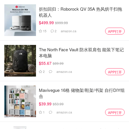
折扣回归：Roborock QV 35A 热风烘干扫拖
机器人
$499.99
$999.99
15
2
amazon.ca
APP打开
The North Face Vault 防水双肩包 能装下笔记
本电脑
$55.67
$89.99
2
amazon.ca
APP打开
Mavivegue 16格 储物架/鞋架/书架 自行DIY组
合
$39.99
$53.99
1
amazon.ca
APP打开