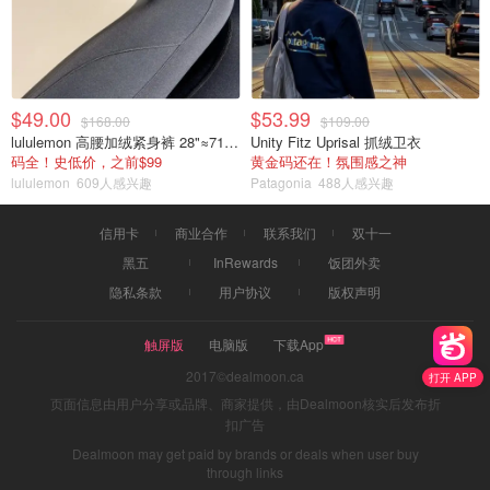
$49.00
$53.99
$168.00
$109.00
lululemon 高腰加绒紧身裤 28"≈71cm 5个口袋
Unity Fitz Uprisal 抓绒卫衣
码全！史低价，之前$99
黄金码还在！氛围感之神
lululemon
609人感兴趣
Patagonia
488人感兴趣
信用卡
商业合作
联系我们
双十一
黑五
InRewards
饭团外卖
隐私条款
用户协议
版权声明
触屏版
电脑版
下载App
2017©dealmoon.ca
打开 APP
页面信息由用户分享或品牌、商家提供，由Dealmoon核实后发布折
扣广告
Dealmoon may get paid by brands or deals when user buy
through links