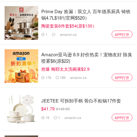
Prime Day 捡漏：双立人 百年德系厨具 铸铁
锅4.7L$181(官网$520）
陶瓷套装6件套$54(原$130）
1
amazon.ca
APP打开
Amazon亚马逊 8.9 好价热卖！宠物友好 除臭
喷雾$6(原$22)
抢爆 梅耶太太洗碗液$2.9
178
189
amazon.ca
APP打开
JEETEE 可拆卸手柄 骨白不粘锅17件套
$41.79
$149.99
15
1
amazon.ca
APP打开