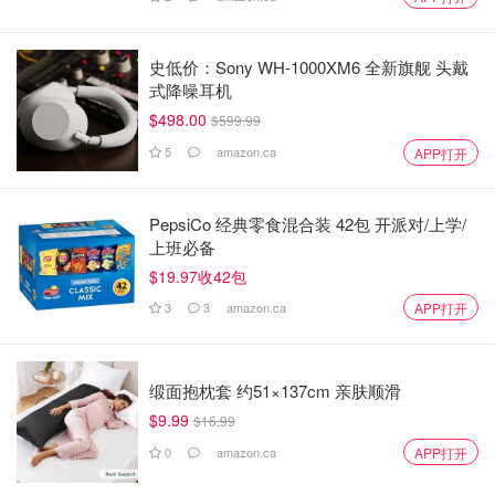
史低价：Sony WH-1000XM6 全新旗舰 头戴
式降噪耳机
$498.00
$599.99
5
amazon.ca
APP打开
PepsiCo 经典零食混合装 42包 开派对/上学/
上班必备
$19.97收42包
3
3
amazon.ca
APP打开
缎面抱枕套 约51×137cm 亲肤顺滑
$9.99
$16.99
0
amazon.ca
APP打开