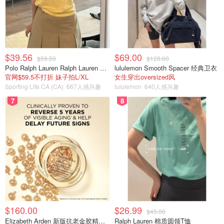
$39.56
$69.00
$59.50
$128.00
Polo Ralph Lauren Ralph Lauren Polo Bear 女童棉T恤 染色 1件
lululemon Smooth Spacer 经典卫衣
官网$59.5不打折 妹子拍L/XL
女生穿出oversized风
Sporting Life CA (CA)
667人感兴趣
lululemon
640人感兴趣
7
8
$160.00
$26.99
$45.00
Elizabeth Arden 新版抗老金胶精华60颗
Ralph Lauren 棉质圆领T恤