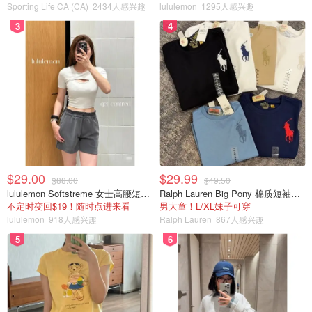
Sporting Life CA (CA)
2434人感兴趣
lululemon
1295人感兴趣
3
4
$29.00
$29.99
$88.00
$49.50
lululemon Softstreme 女士高腰短裤 10cm
Ralph Lauren Big Pony 棉质短袖T恤
不定时变回$19！随时点进来看
男大童！L/XL妹子可穿
lululemon
918人感兴趣
Ralph Lauren
867人感兴趣
5
6