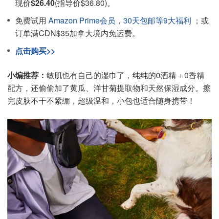
现价
$26.40
(指导价$36.80)。
免费试用
Amazon Prime会员
，
30天包邮等9大福利
；或
订单满CDN$35加拿大境内免运费。
点击购买>>
小编推荐：
敏肌也有自己的湿巾了，纯纯的0酒精 + 0香精
配方，还偷偷加了黄瓜、洋甘菊提取物和天然保湿成分。擦
完皮肤不干不紧绷，超级温和，小包也适合随身携带！