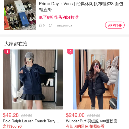
Prime Day：Vans | 经典休闲帆布鞋$38 面包
鞋直降
低至6折 街头Vibe拉满
0
amazon.ca
APP打开
大家都在抢
1
2
$42.28
$249.00
$89.50
$348.00
Polo Ralph Lauren French Terry 女童连帽卫衣 7-16码
Wunder Puff 羽绒服 600蓬松度
之前$66.96
有细闪的黑色 拍照好看