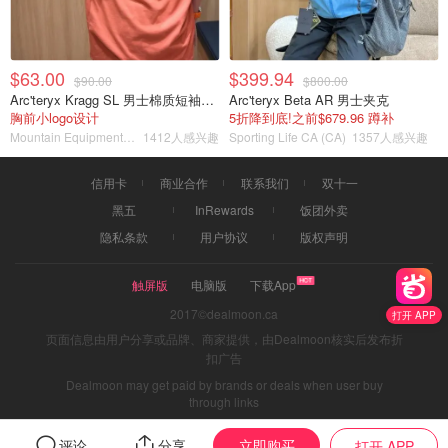
$63.00
$399.94
$90.00
$800.00
Arc'teryx Kragg SL 男士棉质短袖T恤
Arc'teryx Beta AR 男士夹克
胸前小logo设计
5折降到底!之前$679.96 蹲补
Mountain Equipment Company
1412人感兴趣
Sporting Life CA (CA)
1357人感兴趣
信用卡
商业合作
联系我们
双十一
黑五
InRewards
饭团外卖
隐私条款
用户协议
版权声明
触屏版
电脑版
下载App
2017©dealmoon.ca
打开 APP
页面信息由用户分享或品牌、商家提供，由Dealmoon核实后发布折
扣广告
Dealmoon may get paid by brands or deals when user buy
through links
立即购买
评论
分享
打开 APP