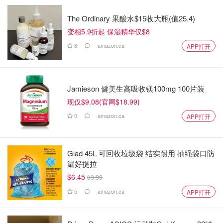
The Ordinary 果酸水$15收大瓶(值25.4)
变相5.9折起 保湿精华仅$8
8
amazon.ca
APP打开
Jamieson 健美生高吸收镁100mg 100片装
现仅$9.08(官网$18.99)
0
amazon.ca
APP打开
Glad 45L 可回收垃圾袋 结实耐用 抽绳袋口防
漏好提拉
$6.45
$9.99
5
amazon.ca
APP打开