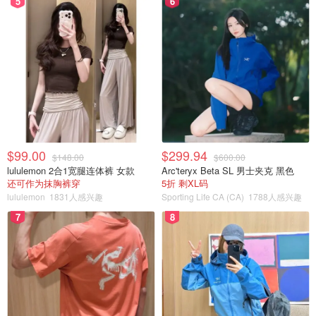
5
6
$99.00
$299.94
$148.00
$600.00
lululemon 2合1宽腿连体裤 女款
Arc'teryx Beta SL 男士夹克 黑色
还可作为抹胸裤穿
5折 剩XL码
lululemon
1831人感兴趣
Sporting Life CA (CA)
1788人感兴趣
7
8