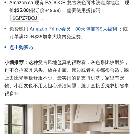
Amazon.ca 现有 PADOOR 复古灰色可水洗走廊地毯，现
价
$25.00
(指导价$49.99)， 需要使用折扣码
6GPZ7BQJ
。
免费试用
Amazon Prime会员
，
30天包邮等9大福利
；或
订单满CDN$35加拿大境内免运费。
点击购买>>
小编推荐：
这种复古风地毯真的很耐看，灰色系比较耐脏，
也不会抢家具风头。放在走廊、床边或者玄关都很合适，踩
上去比光地板舒服不少。最实用的是支持机洗，家里有宠
物、小朋友也不用太担心清洁问题，脏了直接丢洗衣机省事
很多✨