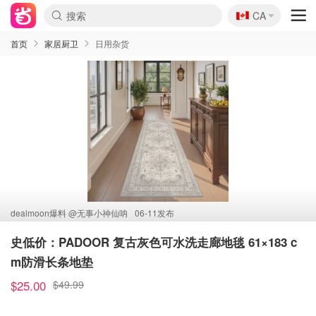
🇨🇦
CA
首页
家居厨卫
日用杂货
dealmoon爆料 @
无事小神仙呐
06-11发布
史低价：PADOOR 复古灰色可水洗走廊地毯 61×183 c
m防滑长条地垫
$25.00
$49.99