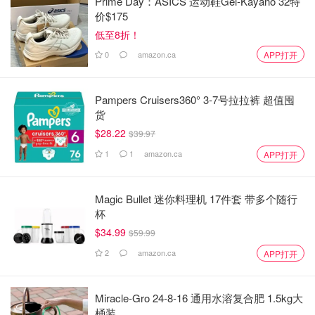
Prime Day：ASICS 运动鞋Gel-Kayano 32特
价$175
低至8折！
0
amazon.ca
APP打开
Pampers Cruisers360° 3-7号拉拉裤 超值囤
货
$28.22
$39.97
1
1
amazon.ca
APP打开
Magic Bullet 迷你料理机 17件套 带多个随行
杯
$34.99
$59.99
2
amazon.ca
APP打开
Miracle-Gro 24-8-16 通用水溶复合肥 1.5kg大
桶装