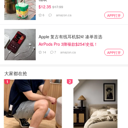
$12.35
$17.99
6
amazon.ca
APP打开
Apple 复古有线耳机$24! 凑单首选
AirPods Pro 3降噪款$254!史低！
14
7
amazon.ca
APP打开
大家都在抢
1
2