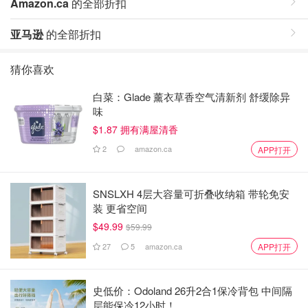
Amazon.ca
的全部折扣
亚马逊
的全部折扣
猜你喜欢
白菜：Glade 薰衣草香空气清新剂 舒缓除异
味
$1.87 拥有满屋清香
2
amazon.ca
APP打开
SNSLXH 4层大容量可折叠收纳箱 带轮免安
装 更省空间
$49.99
$59.99
27
5
amazon.ca
APP打开
史低价：Odoland 26升2合1保冷背包 中间隔
层能保冷12小时！