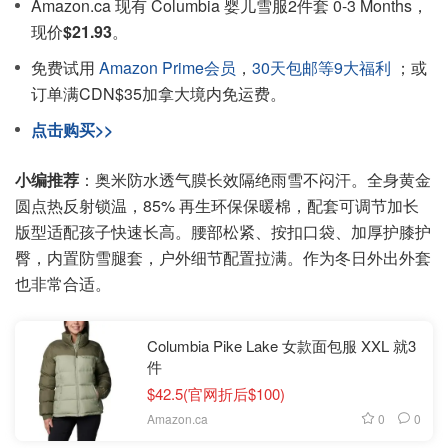
Amazon.ca 现有 Columbia 婴儿雪服2件套 0-3 Months，
现价
$21.93
。
免费试用
Amazon Prime会员
，
30天包邮等9大福利
；或
订单满CDN$35加拿大境内免运费。
点击购买>>
小编推荐
：奥米防水透气膜长效隔绝雨雪不闷汗。全身黄金
圆点热反射锁温，85% 再生环保保暖棉，配套可调节加长
版型适配孩子快速长高。腰部松紧、按扣口袋、加厚护膝护
臀，内置防雪腿套，户外细节配置拉满。作为冬日外出外套
也非常合适。
Columbia Pike Lake 女款面包服 XXL 就3
件
$42.5(官网折后$100)
0
0
Amazon.ca