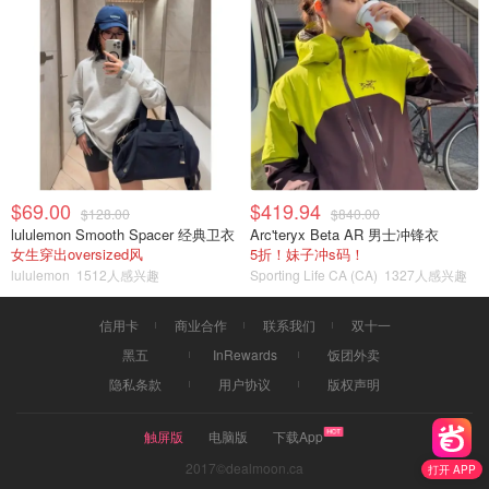
$69.00
$419.94
$128.00
$840.00
lululemon Smooth Spacer 经典卫衣
Arc'teryx Beta AR 男士冲锋衣
女生穿出oversized风
5折！妹子冲s码！
lululemon
1512人感兴趣
Sporting Life CA (CA)
1327人感兴趣
信用卡
商业合作
联系我们
双十一
黑五
InRewards
饭团外卖
隐私条款
用户协议
版权声明
触屏版
电脑版
下载App
2017©dealmoon.ca
打开 APP