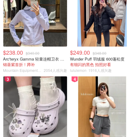
$238.00
$249.00
$340.00
$348.00
Arc'teryx Gamma 轻量连帽卫衣 女款
Wunder Puff 羽绒服 600蓬松度
锦葵紫首折！蹲补
有细闪的黑色 拍照好看
Mountain Equipment Company
2054人感兴趣
lululemon
1916人感兴趣
3
4