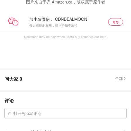
图片来自于@ Amazon.ca，版权属于原作者
加小编微信：
复制
每天刷刷朋友圈，精华折扣不漏掉
Dealmoon may be paid when users buy items via our links.
问大家
0
全部
评论
打开App写评论