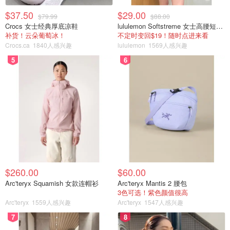
$37.50
$29.00
$79.99
$88.00
Crocs 女士经典厚底凉鞋
lululemon Softstreme 女士高腰短裤 10cm
补货！云朵葡萄冰！
不定时变回$19！随时点进来看
Crocs.ca
1840人感兴趣
lululemon
1569人感兴趣
5
6
$260.00
$60.00
Arc'teryx Squamish 女款连帽衫
Arc'teryx Mantis 2 腰包
3色可选！紫色颜值很高
Arc'teryx
1559人感兴趣
Arc'teryx
1547人感兴趣
7
8