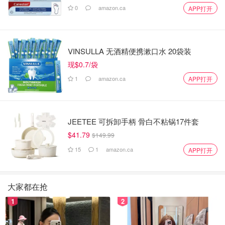
0
amazon.ca
APP打开
VINSULLA 无酒精便携漱口水 20袋装
现$0.7/袋
1
amazon.ca
APP打开
JEETEE 可拆卸手柄 骨白不粘锅17件套
$41.79
$149.99
15
1
amazon.ca
APP打开
大家都在抢
1
2