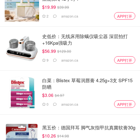
$19.99
$39.99
2
amazon.ca
APP打开
史低价：无线床用除螨仪吸尘器 深层拍打
+16Kpa强吸力
$56.99
$129.00
9
amazon.ca
APP打开
白菜：Blistex 草莓润唇膏 4.25g×3支 SPF15
防晒
$3.06
$4.97
0
amazon.ca
APP打开
黑五价：德国拜耳 脚气灰指甲抗真菌软膏30g
$10.26
$14.98