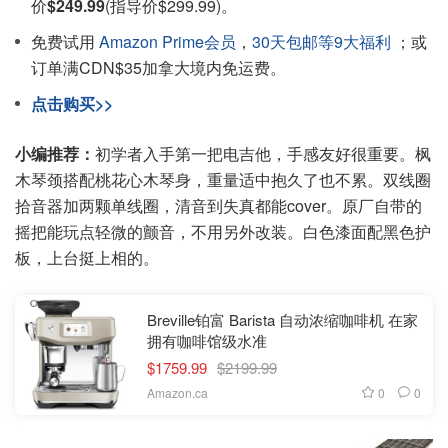
价
$249.99
(指导价$299.99)。
免费试用
Amazon Prime会员
，
30天包邮等9大福利
；或
订单满CDN$35加拿大境内免运费。
点击购买>>
小编推荐：
初学者入手第一把电吉他，手感友好很重要。枫
木琴颈搭配桃花心木琴身，重量适中抱久了也不累。双线圈
拾音器加两颗单线圈，清音到失真都能cover。原厂自带的
摇把能玩点轻微的颤音，不用另外改装。白色漆面配黑色护
板，上台挺上相的。
Breville铂富 Barista 自动浓缩咖啡机 在家
拥有咖啡馆级水准
$1759.99
$2199.99
0
0
Amazon.ca