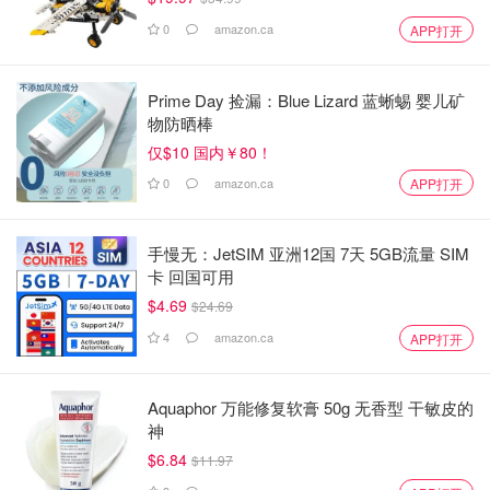
0
amazon.ca
APP打开
Prime Day 捡漏：Blue Lizard 蓝蜥蜴 婴儿矿
物防晒棒
仅$10 国内￥80！
0
amazon.ca
APP打开
手慢无：JetSIM 亚洲12国 7天 5GB流量 SIM
卡 回国可用
$4.69
$24.69
4
amazon.ca
APP打开
Aquaphor 万能修复软膏 50g 无香型 干敏皮的
神
$6.84
$11.97