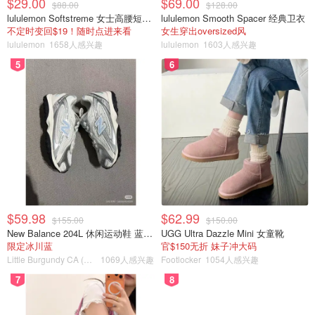
$29.00
$69.00
$88.00
$128.00
lululemon Softstreme 女士高腰短裤 10cm
lululemon Smooth Spacer 经典卫衣
不定时变回$19！随时点进来看
女生穿出oversized风
lululemon
1658人感兴趣
lululemon
1603人感兴趣
5
6
$59.98
$62.99
$155.00
$150.00
New Balance 204L 休闲运动鞋 蓝银色
UGG Ultra Dazzle Mini 女童靴
限定冰川蓝
官$150无折 妹子冲大码
Little Burgundy CA (CA）
1069人感兴趣
Footlocker
1054人感兴趣
7
8