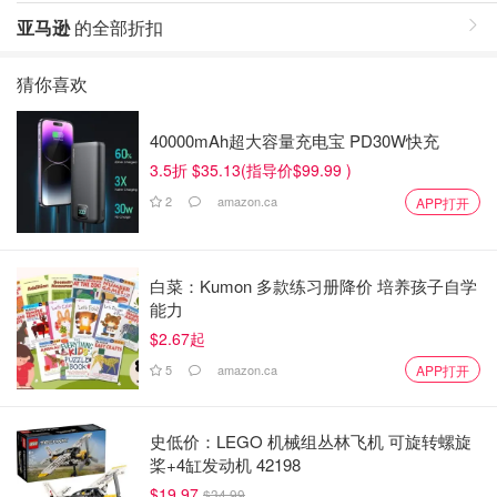
亚马逊
的全部折扣
猜你喜欢
40000mAh超大容量充电宝 PD30W快充
3.5折 $35.13(指导价$99.99 )
2
amazon.ca
APP打开
白菜：Kumon 多款练习册降价 培养孩子自学
能力
$2.67起
5
amazon.ca
APP打开
史低价：LEGO 机械组丛林飞机 可旋转螺旋
桨+4缸发动机 42198
$19.97
$34.99