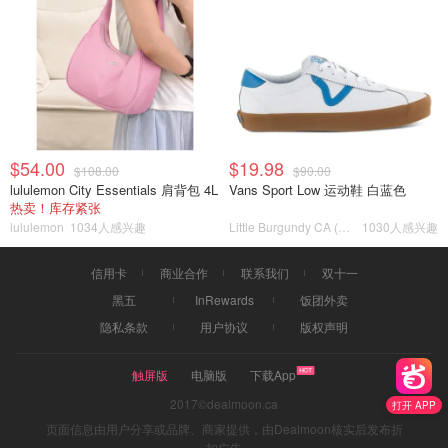
$54.00
$19.98
$108.00
$90.00
lululemon City Essentials 肩背包 4L
Vans Sport Low 运动鞋 白蓝色
热卖！库存紧张
lululemon
1034人感兴趣
Little Burgundy CA (CA）
1030人感兴趣
信用卡
商业合作
联系我们
双十一
黑五
InRewards
饭团外卖
隐私条款
用户协议
版权声明
触屏版
电脑版
下载App
2017©dealmoon.ca
打开 APP
页面信息由用户分享或品牌、商家提供，由Dealmoon核实后发布折
扣广告