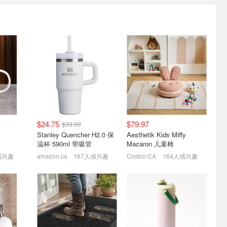
物焕新特
Lysol 马桶清洁剂 710mL
Kmall 可调节桌下脚踏垫
芒果木槿花香 留香高级
人体工学缓解久坐疲劳
0
$3.77
$4.99
$17.97
$35.94
$24.75
$79.97
$33.00
Stanley Quencher H2.0 保
Aesthetik Kids Miffy
温杯 590ml 带吸管
Macaron 儿童椅
感兴趣
amazon.ca
167人感兴趣
Costco CA
164人感兴趣
2KG空运
史低价：医用级不锈钢指甲
白菜：Glade 薰衣草香空气
不多！手
剪套装 附送便携收纳包
清新剂 舒缓除异味
羊毛返场！3重高额保障叠加
$4.99
$9.99
$1.87 拥有满屋清香