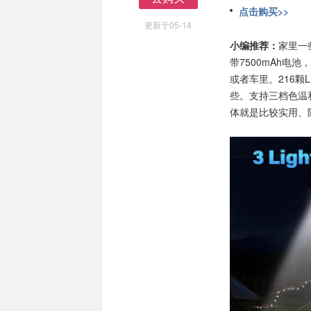
点击购买>>
去购买
更新于05-14
小编推荐：
家里一
带7500mAh
或者车里。216
些。支持三档色温
体就是比较实用、