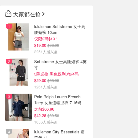
大家都在抢
lululemon Softstreme 女士高
腰短裤 10cm
仅限2码$19！
$19.00
$88.00
2251人感兴趣
Softstreme 女士高腰短裤 4英
寸
3降必抢 黑色仅剩0/2/4码
$29.00
$88.00
1261人感兴趣
Polo Ralph Lauren French
Terry 女童连帽卫衣 7-16码
之前$66.96
$42.28
$89.50
1056人感兴趣
lululemon City Essentials 肩
背包 4L