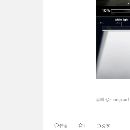
感谢
@zhangxue1
评论
1
分享