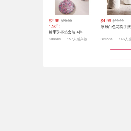
$2.99
$4.99
$29.00
$20.00
1.5折！
浮雕白色花洗手液
糖果珠杯垫套装 4件
Simons
157人感兴趣
Simons
146人
开学季：IKEA 升级公寓学
Royale 厨房纸
习角 电竞躺椅$84 电竞站
装！1单顶半个月
$339
办公家具8.5折 电脑边桌$33
又降了！2包一共$13
$130.00
$29.25
$39.00
被套+枕套
Stanley IceFl
管杯 灰色
Simons
amazon.ca
Samsonite 突发好价 登机
Simons 大降 | 
箱+中号箱2件$159(之前定
$59(原$190)、马