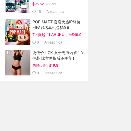
$26.52
$38.99
15
Amazon.ca
POP MART 官店大热IP降价
FIFA联名耳机包$39.9
7.4折起！LABUBU可乐$49.9
0
Amazon.ca
史低价：CK 女士无痕内裤！3
件装 比官网折后还便宜！
再降 现仅$19.8
0
Amazon.ca