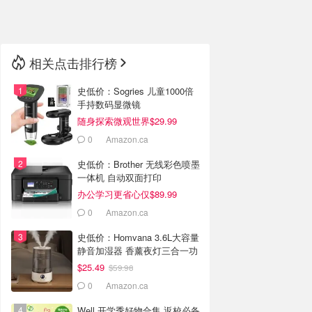
🇳🇿
新西兰
相关点击排行榜
史低价：Sogries 儿童1000倍
手持数码显微镜
随身探索微观世界$29.99
0
Amazon.ca
史低价：Brother 无线彩色喷墨
一体机 自动双面打印
办公学习更省心仅$89.99
0
Amazon.ca
史低价：Homvana 3.6L大容量
静音加湿器 香薰夜灯三合一功
能
$25.49
$59.98
0
Amazon.ca
Well 开学季好物合集 返校必备