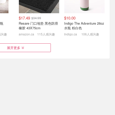
$17.49
$10.00
$34.99
瓶
Resare 门口地垫 黑色防滑
Indigo The Adventure 26oz
橡胶 43X75cm
水瓶 粉白色
感兴趣
amazon.ca
115人感兴趣
Indigo.ca
106人感兴趣
+卫生纸组合
史低价：Medline 专业除臭
芝士捏捏乐，一捏就上头！
展开更多
喷雾 236ml 吸附异味不刺
TikTok爆火！
鼻
.98!
$5.99
$22.03
$12.99
$13.99
$34.50
$177.99
$46.00
$355.30
ow 不锈钢吸
Stanley 591毫升紫色保温
Samsonite Centric 2 行李
杯 吸管手柄
箱两件套 银色
amazon.ca
amazon.ca
麂皮乐福
Stanley1913 日常通勤必备
GREPRO 150PSI 便携充
克杯$2.9
真的越用越喜欢
气泵 无线充电+车载双供电