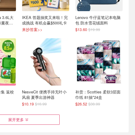
 3.6L大
IKEA 答题抽奖又来啦！完
Lenovo 牛仔蓝笔记本电脑
香薰夜灯
成挑战 有机会赢$500礼卡
包 防水雪花绒面料
来抄答案>>
$13.60
$19.99
合集 返校
NesveCit 便携手持无叶小
补货：Scotties 柔软3层面
风扇 夏季出游神器
巾纸 81抽*24盒
$10.19
$16.99
$26.52
$38.99
展开更多