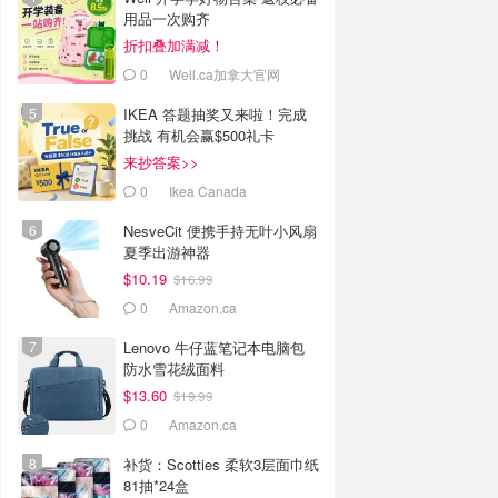
用品一次购齐
折扣叠加满减！
0
Well.ca加拿大官网
IKEA 答题抽奖又来啦！完成
挑战 有机会赢$500礼卡
来抄答案>>
0
Ikea Canada
NesveCit 便携手持无叶小风扇
夏季出游神器
$10.19
$16.99
0
Amazon.ca
Lenovo 牛仔蓝笔记本电脑包
防水雪花绒面料
$13.60
$19.99
0
Amazon.ca
补货：Scotties 柔软3层面巾纸
81抽*24盒