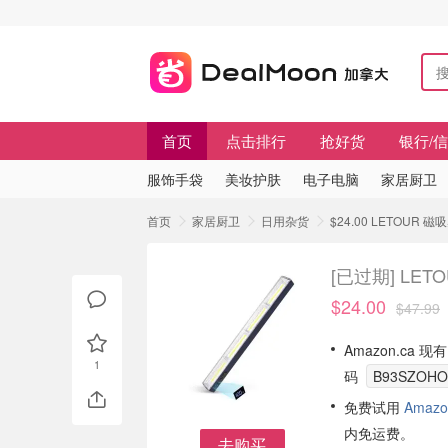
首页
点击排行
抢好货
银行/
服饰手袋
美妆护肤
电子电脑
家居厨卫
首页
家居厨卫
日用杂货
$24.00 LETOU
[已过期]
LET
$24.00
$47.99
Amazon.ca 
1
码
B93SZOHO
免费试用
Amazo
内免运费。
去购买