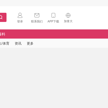
加拿大
登录
联系我们
APP下载
🇺🇸
美国
爆料
🇨🇳
中国
出/体育
资讯
更多
🇨🇦
加拿大
扫码下载 App
🇬🇧
英国
Download on the
App Store
🇩🇪
德国
Download the
Android App
🇫🇷
法国
🇮🇹
意大利
🇦🇺
澳洲