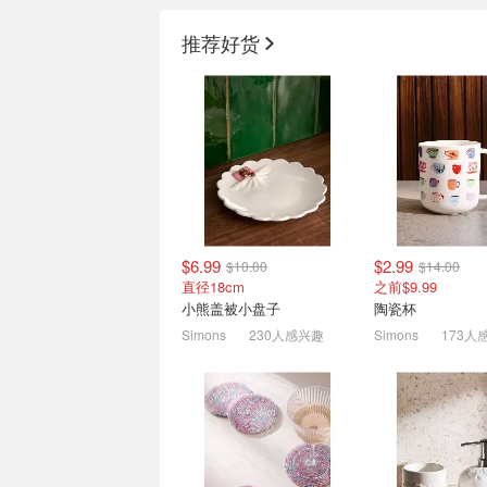
推荐好货
POP MART 官店大热IP降
BougeRV庭院好
价 FIFA联名耳机包$39.9
惠
7.4折起！LABUBU可乐$49.9
柔性太阳能板 $28
$6.99
$2.99
$10.00
$14.00
直径18cm
之前$9.99
小熊盖被小盘子
陶瓷杯
Simons
230人感兴趣
Simons
173人
史低价：CK 女士无痕内
淘宝满￥499最高
裤！3件装 比官网折后还便
包邮 回归！数量
宜！
慢无！
再降 现仅$19.8