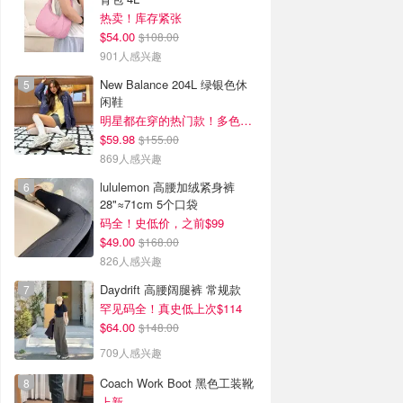
热卖！库存紧张
$54.00
$108.00
901人感兴趣
New Balance 204L 绿银色休
闲鞋
明星都在穿的热门款！多色可选 3.8折
$59.98
$155.00
869人感兴趣
lululemon 高腰加绒紧身裤
28"≈71cm 5个口袋
码全！史低价，之前$99
$49.00
$168.00
826人感兴趣
Daydrift 高腰阔腿裤 常规款
罕见码全！真史低上次$114
$64.00
$148.00
709人感兴趣
Coach Work Boot 黑色工装靴
上新