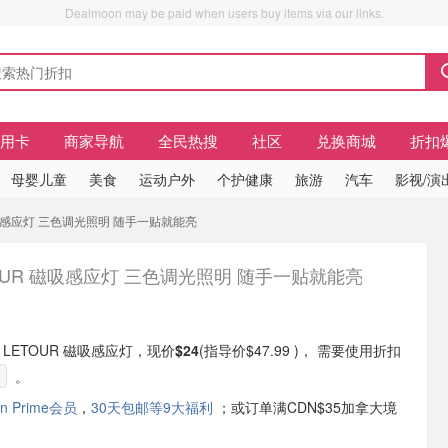
Dealmoon may be paid when users buy items via our links.
信用卡
商家导航
全民热搜
社区
兑换商城
折扣
母婴儿童
美食
运动户外
个护健康
旅游
汽车
影视/演
R 磁吸感应灯 三色调光照明 随手一贴就能亮
OUR 磁吸感应灯 三色调光照明 随手一贴就能亮
现有 LETOUR 磁吸感应灯，现价
$24
(指导价$47.99 )， 需要使用折扣
。
n Prime会员
，
30天包邮等9大福利
；或订单满CDN$35加拿大境