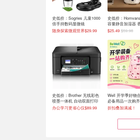
史低价：Sogries 儿童1000
史低价：Homvana
倍手持数码显微镜
容量静音加湿器 
三合一功能
随身探索微观世界$29.99
$25.49
$59.98
史低价：Brother 无线彩色
Well 开学季好物
喷墨一体机 自动双面打印
必备用品一次购齐
办公学习更省心仅$89.99
折扣叠加满减！