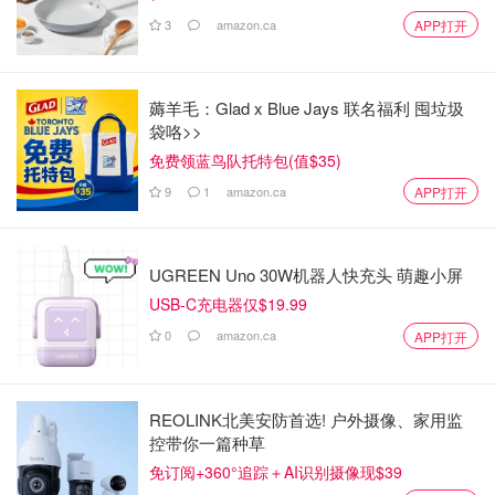
3
amazon.ca
APP打开
薅羊毛：Glad x Blue Jays 联名福利 囤垃圾
袋咯>>
免费领蓝鸟队托特包(值$35)
9
1
amazon.ca
APP打开
UGREEN Uno 30W机器人快充头 萌趣小屏
USB-C充电器仅$19.99
0
amazon.ca
APP打开
REOLINK北美安防首选! 户外摄像、家用监
控带你一篇种草
免订阅+360°追踪＋AI识别摄像现$39