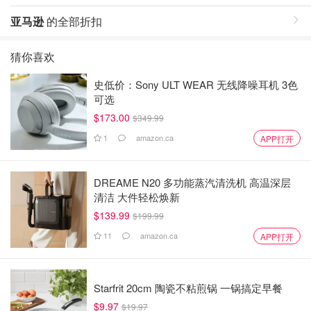
亚马逊
的全部折扣
猜你喜欢
史低价：Sony ULT WEAR 无线降噪耳机 3色
可选
$173.00
$349.99
1
amazon.ca
APP打开
DREAME N20 多功能蒸汽清洗机 高温深层
清洁 大件轻松焕新
$139.99
$199.99
11
amazon.ca
APP打开
Starfrit 20cm 陶瓷不粘煎锅 一锅搞定早餐
$9.97
$19.97