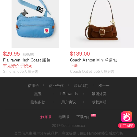
$29.95
$139.00
$60.00
Fjallraven High Coast 腰包
Coach Ashton Mini 单肩包
罕见好价 手慢无
上新
Simons
605人感兴趣
Coach Outlet
555人感兴趣
信用卡
商业合作
联系我们
双十一
黑五
InRewards
饭团外卖
隐私条款
用户协议
版权声明
触屏版
电脑版
下载App
2017©dealmoon.ca
打开 APP
页面信息由用户分享或品牌、商家提供，由Dealmoon核实后发布折