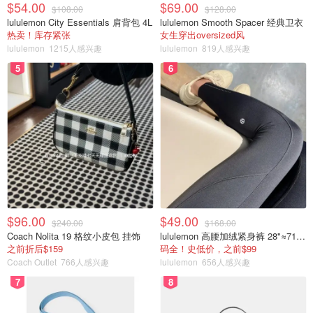
$54.00
$69.00
$108.00
$128.00
lululemon City Essentials 肩背包 4L
lululemon Smooth Spacer 经典卫衣
热卖！库存紧张
女生穿出oversized风
lululemon
1215人感兴趣
lululemon
819人感兴趣
5
6
$96.00
$49.00
$240.00
$168.00
Coach Nolita 19 格纹小皮包 挂饰
lululemon 高腰加绒紧身裤 28"≈71cm 5个口袋
之前折后$159
码全！史低价，之前$99
Coach Outlet
766人感兴趣
lululemon
656人感兴趣
7
8