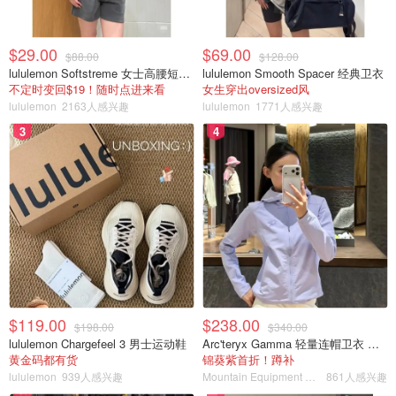
$29.00
$69.00
$88.00
$128.00
lululemon Softstreme 女士高腰短裤 10cm
lululemon Smooth Spacer 经典卫衣
不定时变回$19！随时点进来看
女生穿出oversized风
lululemon
2163人感兴趣
lululemon
1771人感兴趣
3
4
$119.00
$238.00
$198.00
$340.00
lululemon Chargefeel 3 男士运动鞋
Arc'teryx Gamma 轻量连帽卫衣 女款
黄金码都有货
锦葵紫首折！蹲补
lululemon
939人感兴趣
Mountain Equipment Company
861人感兴趣