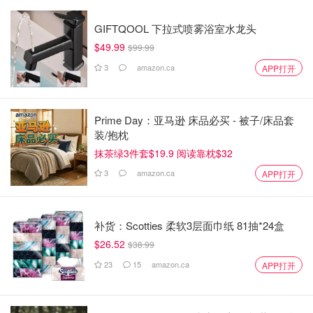
GIFTQOOL 下拉式喷雾浴室水龙头
$49.99
$99.99
3
amazon.ca
APP打开
Prime Day：亚马逊 床品必买 - 被子/床品套
装/抱枕
抹茶绿3件套$19.9 阅读靠枕$32
3
amazon.ca
APP打开
补货：Scotties 柔软3层面巾纸 81抽*24盒
$26.52
$38.99
23
15
amazon.ca
APP打开