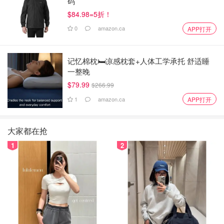
码
$84.98=5折！
0
amazon.ca
APP打开
记忆棉枕🛏️凉感枕套+人体工学承托 舒适睡
一整晚
$79.99
$266.99
1
amazon.ca
APP打开
大家都在抢
1
2