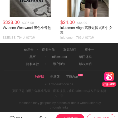
$328.00
$24.00
$395.00
$64.00
Vivienne Westwood 黑色小号包
lululemon Align 高腰短裤 8英寸 女
款
SSENSE
794人感兴趣
lululemon
766人感兴趣
信用卡
商业合作
联系我们
双十一
黑五
InRewards
饭团外卖
隐私条款
用户协议
版权声明
触屏版
电脑版
下载App
2017©dealmoon.ca
打开 APP
页面信息由用户分享或品牌、商家提供，由Dealmoon核实后发布折
扣广告
Dealmoon may get paid by brands or deals when user buy
through links