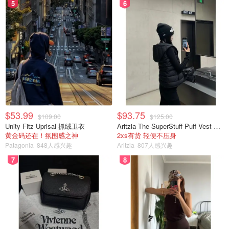
5
6
$53.99
$93.75
$109.00
$125.00
Unity Fitz Uprisal 抓绒卫衣
Aritzia The SuperStuff Puff Vest 轻盈亮面马甲
黄金码还在！氛围感之神
2xs有货 轻便不压身
Patagonia
848人感兴趣
Aritzia
807人感兴趣
7
8