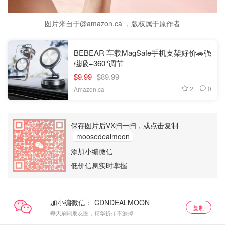
图片来自于@amazon.ca ，版权属于原作者
BEBEAR 车载MagSafe手机支架好价🚗强
磁吸+360°调节
$9.99
$89.99
2
0
Amazon.ca
保存图片后VX扫一扫，或点击复制
moosedealmoon
添加小编微信
低价信息实时掌握
加小编微信：
复制
每天刷刷朋友圈，精华折扣不漏掉