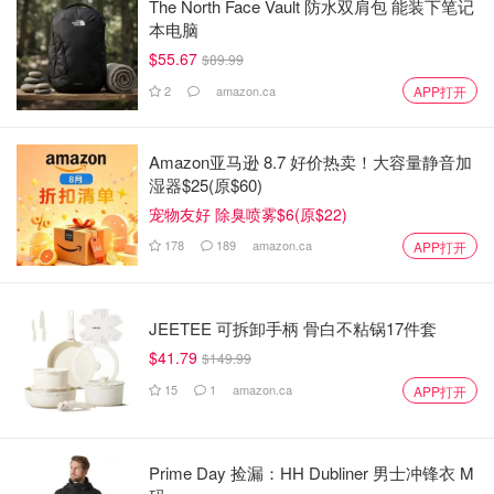
The North Face Vault 防水双肩包 能装下笔记
本电脑
$55.67
$89.99
2
amazon.ca
APP打开
Amazon亚马逊 8.7 好价热卖！大容量静音加
湿器$25(原$60)
宠物友好 除臭喷雾$6(原$22)
178
189
amazon.ca
APP打开
JEETEE 可拆卸手柄 骨白不粘锅17件套
$41.79
$149.99
15
1
amazon.ca
APP打开
Prime Day 捡漏：HH Dubliner 男士冲锋衣 M