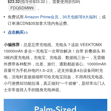
$23.32
(指导价$33.32 )， 需要使用折扣码
FDQSDMW9
。
免费试用
Amazon Prime会员
，
30天包邮等9大福利
；或
订单满CDN$35加拿大境内免运费。
点击购买>>
小编推荐
：总是忘带充电线、充电头？这款 VEEKTOMX
10000mAh 多合一充电宝一次帮你解决！自带 折叠插头 和
3根内置充电线，充电宝、充电器、数据线三合一，无需额
外携带各种配件，出差、旅行、通勤都超省心。10000mAh
容量可为手机补电约1.5–2次，还支持最多4台设备同时充
电，没电时直接插墙即可给充电宝回血，不用再找充电器。
小巧便携却功能拉满，真正做到“一个就够”，是经常出门人
士非常值得入手的随身充电神器。