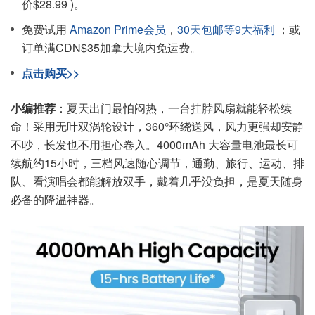
价$28.99 )。
免费试用
Amazon Prime会员
，
30天包邮等9大福利
；或
订单满CDN$35加拿大境内免运费。
点击购买>>
小编推荐
：夏天出门最怕闷热，一台挂脖风扇就能轻松续
命！采用无叶双涡轮设计，360°环绕送风，风力更强却安静
不吵，长发也不用担心卷入。4000mAh 大容量电池最长可
续航约15小时，三档风速随心调节，通勤、旅行、运动、排
队、看演唱会都能解放双手，戴着几乎没负担，是夏天随身
必备的降温神器。