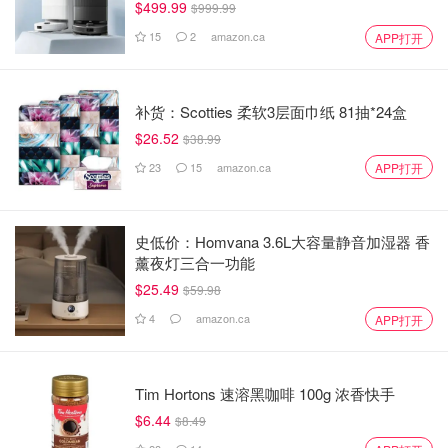
$499.99
$999.99
15
2
amazon.ca
APP打开
补货：Scotties 柔软3层面巾纸 81抽*24盒
$26.52
$38.99
23
15
amazon.ca
APP打开
史低价：Homvana 3.6L大容量静音加湿器 香
薰夜灯三合一功能
$25.49
$59.98
4
amazon.ca
APP打开
Tim Hortons 速溶黑咖啡 100g 浓香快手
$6.44
$8.49