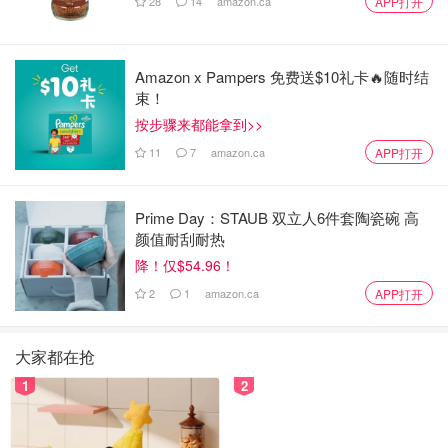
28
14
amazon.ca
APP打开
Amazon x Pampers 免费送$10礼卡🔥随时结
束！
按步骤来都能拿到>>
11
7
amazon.ca
APP打开
Prime Day：STAUB 双立人6件套陶瓷碗 高
颜值耐刮耐热
降！仅$54.96！
2
1
amazon.ca
APP打开
大家都在抢
1
2