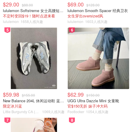
$29.00
$69.00
$88.00
$128.00
lululemon Softstreme 女士高腰短裤 10cm
lululemon Smooth Spacer 经典卫衣
不定时变回$19！随时点进来看
女生穿出oversized风
lululemon
1658人感兴趣
lululemon
1603人感兴趣
5
6
$59.98
$62.99
$155.00
$150.00
New Balance 204L 休闲运动鞋 蓝银色
UGG Ultra Dazzle Mini 女童靴
限定冰川蓝
官$150无折 妹子冲大码
Little Burgundy CA (CA）
1069人感兴趣
Footlocker
1054人感兴趣
7
8