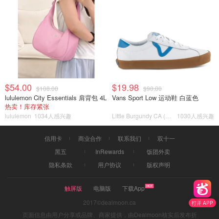
$54.00
$19.98
$108.00
$90.00
lululemon City Essentials 肩背包 4L
Vans Sport Low 运动鞋 白蓝色
热卖！库存紧张
lululemon
1034人感兴趣
Little Burgundy CA (CA）
1030人感兴趣
信用卡
商业合作
联系我们
双十一
黑五
InRewards
饭团外卖
隐私条款
用户协议
版权声明
触屏版
电脑版
下载App
2017©dealmoon.ca
打开 APP
页面信息由用户分享或品牌、商家提供，由Dealmoon核实后发布折