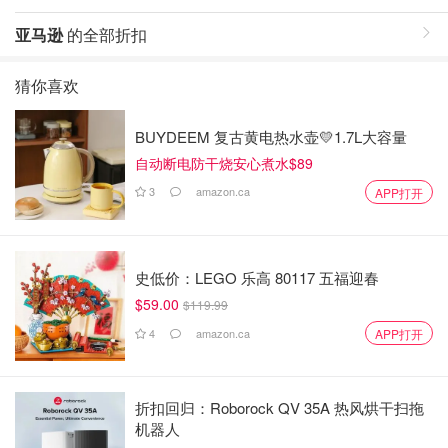
亚马逊
的全部折扣
猜你喜欢
BUYDEEM 复古黄电热水壶💛1.7L大容量
自动断电防干烧安心煮水$89
3
amazon.ca
APP打开
史低价：LEGO 乐高 80117 五福迎春
$59.00
$119.99
4
amazon.ca
APP打开
折扣回归：Roborock QV 35A 热风烘干扫拖
机器人