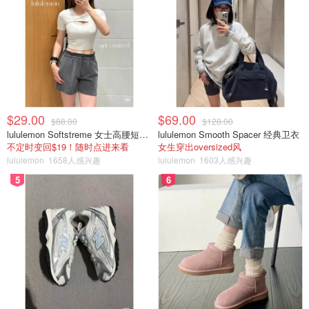
$29.00
$69.00
$88.00
$128.00
lululemon Softstreme 女士高腰短裤 10cm
lululemon Smooth Spacer 经典卫衣
不定时变回$19！随时点进来看
女生穿出oversized风
lululemon
1658人感兴趣
lululemon
1603人感兴趣
5
6