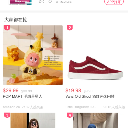
0
amazon.ca
APP打开
大家都在抢
1
2
$29.99
$19.98
$33.99
$95.00
POP MART 毛绒星星人
Vans Old Skool 酒红色休闲鞋
amazon.ca
2187人感兴趣
Little Burgundy CA (CA）
2016人感兴趣
3
4