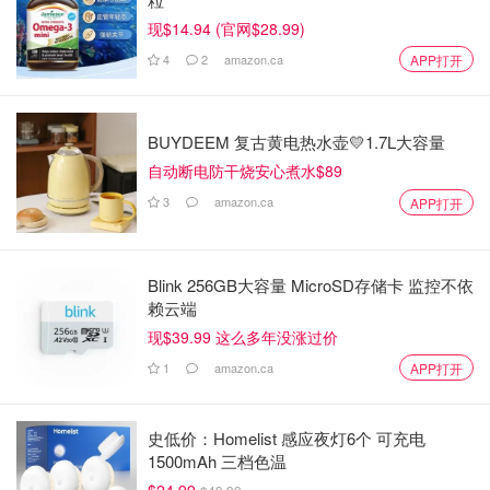
现$14.94 (官网$28.99)
4
2
amazon.ca
APP打开
BUYDEEM 复古黄电热水壶💛1.7L大容量
自动断电防干烧安心煮水$89
3
amazon.ca
APP打开
Blink 256GB大容量 MicroSD存储卡 监控不依
赖云端
现$39.99 这么多年没涨过价
1
amazon.ca
APP打开
史低价：Homelist 感应夜灯6个 可充电
1500mAh 三档色温