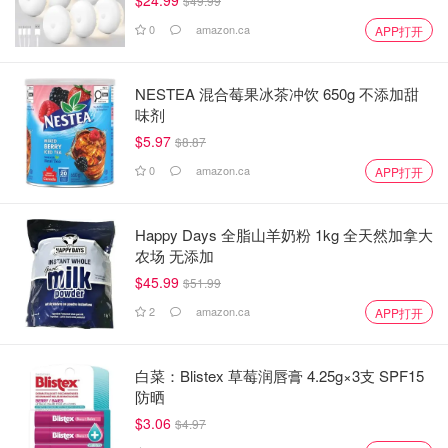
$24.99
$49.99
0
amazon.ca
APP打开
NESTEA 混合莓果冰茶冲饮 650g 不添加甜
味剂
$5.97
$8.87
0
amazon.ca
APP打开
Happy Days 全脂山羊奶粉 1kg 全天然加拿大
农场 无添加
$45.99
$51.99
2
amazon.ca
APP打开
白菜：Blistex 草莓润唇膏 4.25g×3支 SPF15
防晒
$3.06
$4.97