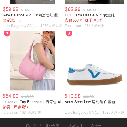
$59.98
$62.99
$155.00
$150.00
New Balance 204L 休闲运动鞋 蓝银色
UGG Ultra Dazzle Mini 女童靴
限定冰川蓝
官$150无折 妹子冲大码
Little Burgundy CA (CA）
1069人感兴趣
Footlocker
1054人感兴趣
7
8
$54.00
$19.98
$108.00
$90.00
lululemon City Essentials 肩背包 4L
Vans Sport Low 运动鞋 白蓝色
热卖！库存紧张
lululemon
1034人感兴趣
Little Burgundy CA (CA）
1030人感兴趣
信用卡
商业合作
联系我们
双十一