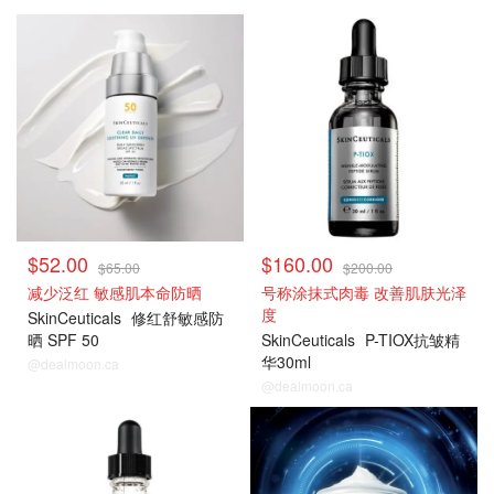
$52.00
$160.00
$65.00
$200.00
减少泛红 敏感肌本命防晒
号称涂抹式肉毒 改善肌肤光泽
度
SkinCeuticals
修红舒敏感防
晒 SPF 50
SkinCeuticals
P-TIOX抗皱精
华30ml
@dealmoon.ca
@dealmoon.ca