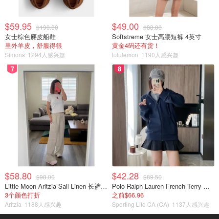
$59.95
$49.00
$190.00
$88.00
女士棕色麂皮船鞋
Softstreme 女士高腰短裤 4英寸
里外羊皮，舒服得很
黄金4码还有货！
Simons
1294人感兴趣
lululemon
1190人感兴趣
7
8
$58.80
$42.28
$98.00
$89.50
Little Moon Aritzia Sail Linen 长裤 麻织
Polo Ralph Lauren French Terry 女童连帽卫衣 7-16码
3个颜色打折
之前$66.96
Aritzia
1188人感兴趣
Sporting Life CA (CA)
1137人感兴趣