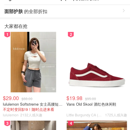
面部护肤
的全部折扣
大家都在抢
1
2
$29.00
$19.98
$88.00
$95.00
lululemon Softstreme 女士高腰短裤 10cm
Vans Old Skool 酒红色休闲鞋
不定时变回$19！随时点进来看
lululemon
2132人感兴趣
Little Burgundy CA (CA）
1725人感兴趣
3
4