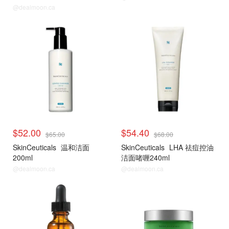
@dealmoon.ca
$52.00
$54.40
$65.00
$68.00
SkinCeuticals
温和洁面
SkinCeuticals
LHA 祛痘控油
200ml
洁面啫喱240ml
@dealmoon.ca
@dealmoon.ca