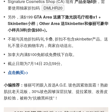
Signature Cosmetics Shop (CA) 现有
产品全场8折
，需
要使用独家折扣码
DMLHR20
另外，满$199
GTA Area 送腋下激光脱毛疗程卷x1 +
Skinbetter小样；Other Area 送Skinbetter和修丽可豪华
小样共3样(价值$80+)。
不能与其他折扣码/礼卡叠, 折扣不包含skinbetter产品。送
礼不显示在购物车内，商家自动送出。
加拿大内满$100免邮或免费线下自取。
截止日期为7月14日 23点59分。
点击购买>>
小编推荐：
修丽可闭眼入首选A.G.E. 玻色因紧致面霜！熟龄
肌抗老天花板，30%玻色因够深层抗皱、提拉紧致、改善皮
肤松弛，被称为“抗糖黑科技”！