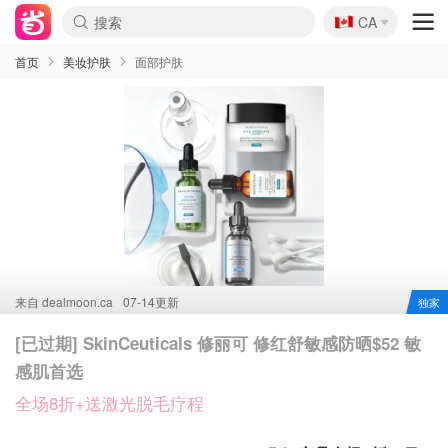
🇨🇦
CA
首页
美妆护肤
面部护肤
来自
dealmoon.ca
07-14更新
独家
[已过期] SkinCeuticals 修丽可 修红舒敏感防晒$52 敏
感肌首选
全场8折+送激光脱毛疗程