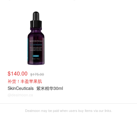
$140.00
$175.00
补货！丰盈苹果肌
SkinCeuticals
紫米精华30ml
@dealmoon.ca
Dealmoon may be paid when users buy items via our links.