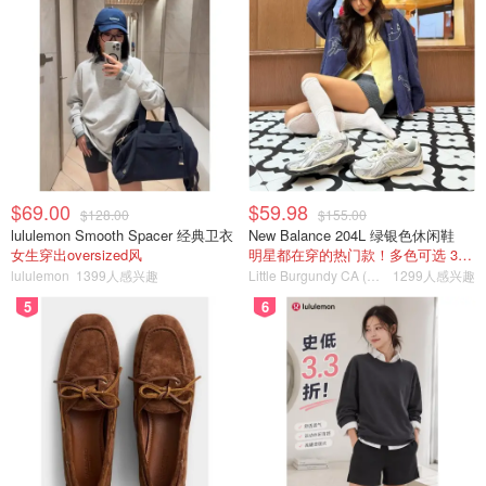
$69.00
$59.98
$128.00
$155.00
lululemon Smooth Spacer 经典卫衣
New Balance 204L 绿银色休闲鞋
女生穿出oversized风
明星都在穿的热门款！多色可选 3.8折
lululemon
1399人感兴趣
Little Burgundy CA (CA）
1299人感兴趣
5
6