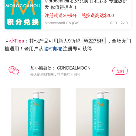
Moroccanoil 积分兑换 好礼多多 专业级护
发 你值得拥有！
注册就送20积分！兑换送高达$200
0
0
Moroccanoil CA (CA)
💡
小Tips
：其他产品可用新人9折码
W227SR
，
全场无门
槛通用！
老用户从
临时邮箱
注册即可获得
加小编微信：
复制
每天刷刷朋友圈，精华折扣不漏掉
大瓶75折囤
大瓶75折囤