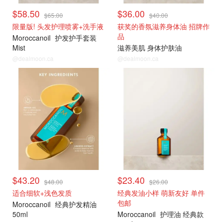
$58.50
$36.00
$65.00
$40.00
限量版! 头发护理喷雾+洗手液
获奖的香氛滋养身体油 招牌作
品
Moroccanoil
护发护手套装
Mist
滋养美肌 身体护肤油
@dealmoon.ca
@dealmoon.ca
爆款9折薅
爆款9折薅
$43.20
$23.40
$48.00
$26.00
适合细软+浅色发质
经典发油小样 萌新友好 单件
包邮
Moroccanoil
经典护发精油
50ml
Moroccanoil
护理油 经典款