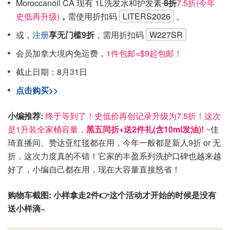
Moroccanoil CA 现有 1L洗发水和护发素
8折
7.5折(今年
史低再升级)
，
需使用折扣码
LITERS2026
。
或，
注册
享无门槛9折
，需用折扣码
W227SR
会员加拿大境内免运费，
1件包邮=$9起包邮！
截止日期：
8月31日
点击购买>>
小编推荐:
终于等到了！史低价再创记录升级为7.5折！这次
是1升装全家桶容量，
黑五同折+送2件礼(含10ml发油)!
~
佳
琦直播间、赞达亚红毯都在用，
今年一般都是新人9折 or 无
折，这次力度真的不错！
它家的丰盈系列洗护口碑也越来越
好了，小编自己都在用，现在大容量直接怒省！
购物车截图: 小样拿走2件👉这个活动才开始的时候是没有
送小样滴~