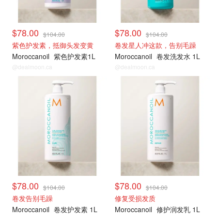
$78.00
$78.00
$104.00
$104.00
紫色护发素，抵御头发变黄
卷发星人冲这款，告别毛躁
Moroccanoil
紫色护发素1L
Moroccanoil
卷发洗发水 1L
@dealmoon.ca
@dealmoon.ca
大瓶75折囤
大瓶75折囤
$78.00
$78.00
$104.00
$104.00
卷发告别毛躁
修复受损发质
Moroccanoil
卷发护发素 1L
Moroccanoil
修护润发乳 1L