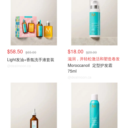
$58.50
$18.00
$65.00
$20.00
滋润，并轻松激活和塑造卷发
Light发油+香氛洗手液套装
Moroccanoil
定型护发霜
@dealmoon.ca
75ml
@dealmoon.ca
爆款9折薅
爆款9折薅