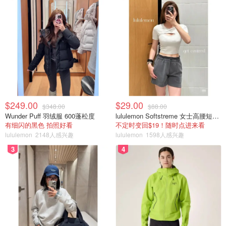
$249.00
$29.00
$348.00
$88.00
Wunder Puff 羽绒服 600蓬松度
lululemon Softstreme 女士高腰短裤 10cm
有细闪的黑色 拍照好看
不定时变回$19！随时点进来看
lululemon
2148人感兴趣
lululemon
1598人感兴趣
3
4