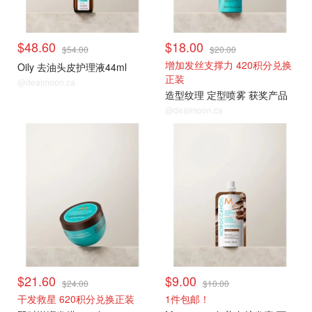
$48.60
$18.00
$54.00
$20.00
增加发丝支撑力 420积分兑换
Oily 去油头皮护理液44ml
正装
@dealmoon.ca
造型纹理 定型喷雾 获奖产品
@dealmoon.ca
爆款9折薅
爆款9折薅
$21.60
$9.00
$24.00
$10.00
干发救星 620积分兑换正装
1件包邮！