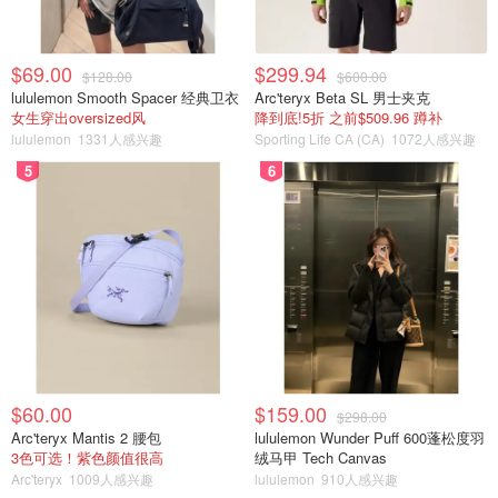
$69.00
$299.94
$128.00
$600.00
lululemon Smooth Spacer 经典卫衣
Arc'teryx Beta SL 男士夹克
女生穿出oversized风
降到底!5折 之前$509.96 蹲补
lululemon
1331人感兴趣
Sporting Life CA (CA)
1072人感兴趣
5
6
$60.00
$159.00
$298.00
Arc'teryx Mantis 2 腰包
lululemon Wunder Puff 600蓬松度羽
3色可选！紫色颜值很高
绒马甲 Tech Canvas
Arc'teryx
1009人感兴趣
lululemon
910人感兴趣