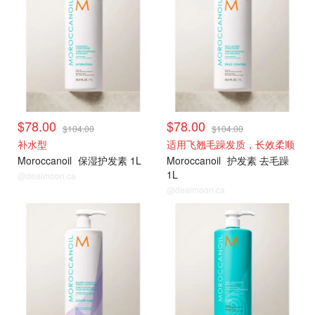
$78.00
$78.00
$104.00
$104.00
补水型
适用飞翘毛躁发质，长效柔顺
Moroccanoil
保湿护发素 1L
Moroccanoil
护发素 去毛躁
1L
@dealmoon.ca
@dealmoon.ca
大瓶75折囤
大瓶75折囤