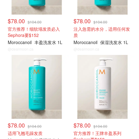
$78.00
$78.00
$104.00
$104.00
官方推荐！细软塌发质必入
注入急需的水分，适用任何发
Sephora要$152
质
Moroccanoil
丰盈洗发水 1L
Moroccanoil
保湿洗发水 1L
@dealmoon.ca
@dealmoon.ca
大瓶75折囤
大瓶75折囤
$78.00
$78.00
$104.00
$104.00
适用飞翘毛躁发质
官方推荐！王牌丰盈系列