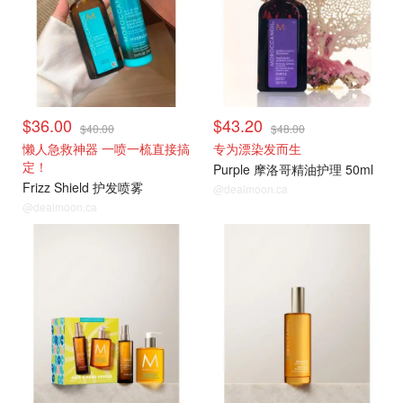
$36.00
$43.20
$40.00
$48.00
懒人急救神器 一喷一梳直接搞
专为漂染发而生
定！
Purple 摩洛哥精油护理 50ml
Frizz Shield 护发喷雾
@dealmoon.ca
@dealmoon.ca
爆款9折薅
爆款9折薅