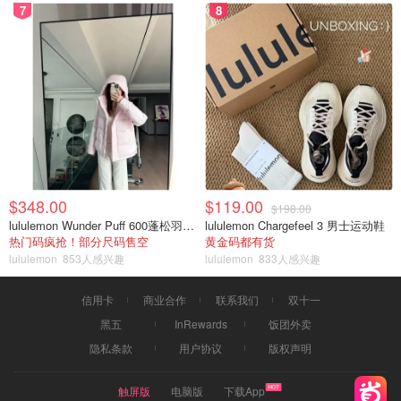
7
8
$348.00
$119.00
$198.00
lululemon Wunder Puff 600蓬松羽绒夹克
lululemon Chargefeel 3 男士运动鞋
热门码疯抢！部分尺码售空
黄金码都有货
lululemon
853人感兴趣
lululemon
833人感兴趣
信用卡
商业合作
联系我们
双十一
黑五
InRewards
饭团外卖
隐私条款
用户协议
版权声明
触屏版
电脑版
下载App