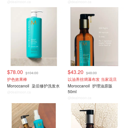
@dealmoon.ca
@dealmoon.ca
大瓶75折囤
爆款9折薅
$78.00
$43.20
$104.00
$48.00
护色效果棒
以油养丝绸瀑布发 当家花旦
Moroccanoil
染后修护洗发水
Moroccanoil
护理油原版
50ml
@dealmoon.ca
@dealmoon.ca
爆款9折薅
爆款9折薅