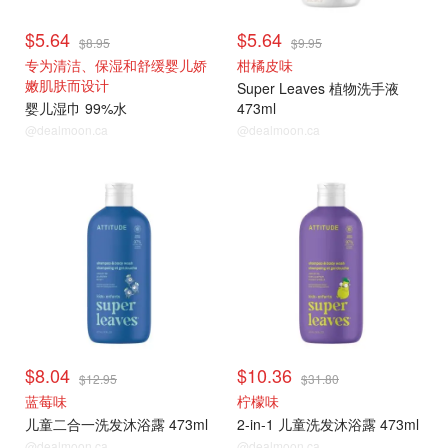
$5.64
$5.64
$8.95
$9.95
专为清洁、保湿和舒缓婴儿娇
柑橘皮味
嫩肌肤而设计
Super Leaves 植物洗手液
婴儿湿巾 99%水
473ml
@dealmoon.ca
@dealmoon.ca
$8.04
$10.36
$12.95
$31.80
蓝莓味
柠檬味
儿童二合一洗发沐浴露 473ml
2-in-1 儿童洗发沐浴露 473ml
@dealmoon.ca
@dealmoon.ca