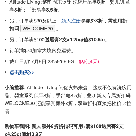
Attitude Living 现有 周末促销 洗碗用品
享8折
；婴儿/儿童
享8折
；手部皂
享8.5折
。
另，订单满$30及以上，
新人注册
享额外8折，需使用折
扣码
WELCOME20
。
另，订单满$100
送唇膏2支x4.25g(值$10.95)
。
订单满$74加拿大境内免运费。
截止日期: 7月6日 23:59:59 EST
(闪促4天)
。
点击购买>>
小编推荐:
Attitude Living 闪促火热来袭！这次不仅有洗碗用
品、婴童系列低至8折，手部皂8.5折，叠加新人专属折扣码
WELCOME20 还能享受额外8折，双重折扣直接把性价比拉
满！
购物车截图: 新人额外8折折扣码可用+满$100送唇膏2支
x4.25g(值$10.95)