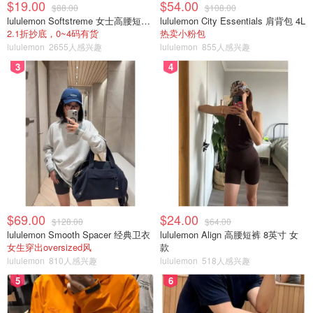
$19.00
$54.00
$88.00
$108.00
lululemon Softstreme 女士高腰短裤 10cm
lululemon City Essentials 肩背包 4L
2.1折抄底，0~4码有货
热卖小粉包
lululemon
2655人感兴趣
lululemon
855人感兴趣
3
4
$69.00
$24.00
$128.00
$64.00
lululemon Smooth Spacer 经典卫衣
lululemon Align 高腰短裤 8英寸 女
女生穿出oversized风
款
lululemon
810人感兴趣
lululemon
518人感兴趣
5
6