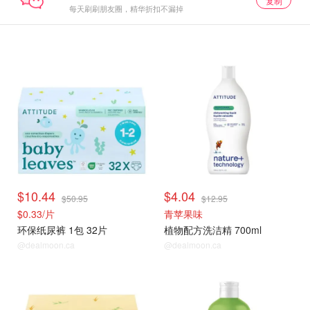
复制
每天刷刷朋友圈，精华折扣不漏掉
$10.44
$4.04
$50.95
$12.95
$0.33/片
青苹果味
环保纸尿裤 1包 32片
植物配方洗洁精 700ml
@dealmoon.ca
@dealmoon.ca