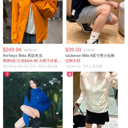
$249.94
$39.00
$500.00
$78.00
Arc'teryx Beta 男款夹克
lululemon Mile 6英寸男士短裤
再降5折!之前$424.96 大橙子好显白 蹲补
仅剩大码
Sporting Life CA (CA)
393人感兴趣
lululemon
345人感兴趣
7
8