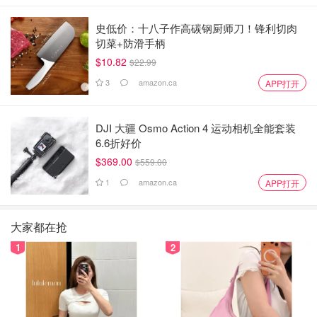
史低价：十八子作高碳钢厨师刀！锋利切肉
切菜+防滑手柄
$10.82
$22.99
3
amazon.ca
APP打开
DJI 大疆 Osmo Action 4 运动相机全能套装
6.6折好价
$369.00
$559.00
1
amazon.ca
APP打开
大家都在抢
1
2