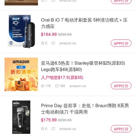
1
amazon.ca
APP打开
Oral-B iO 7 电动牙刷套装 5种清洁模式＋压
力感应
$164.99
$299.99
0
amazon.ca
APP打开
亚马逊8.5热卖！Stanley吸管杯$25(原$33)
Lego跑车$49(原$80)
入户地垫$17.5(原$35)
178
189
amazon.ca
APP打开
Prime Day 提前享：史低！Braun博朗 8系男
士电动剃须刀 干湿两用
$175.99
$299.99
0
amazon.ca
APP打开