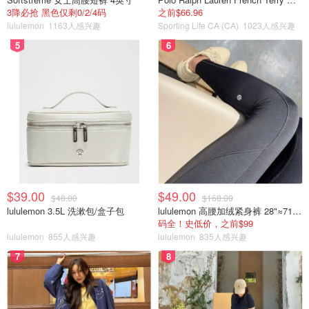
3降必抢 黑色仅剩0/2/4码
之前$66.96
lululemon
1163人感兴趣
Sporting Life CA (CA)
1023人感兴趣
5
6
$39.00
$49.00
$48.00
$168.00
lululemon 3.5L 洗漱包/盒子包
lululemon 高腰加绒紧身裤 28"≈71cm 5个口袋
码全！史低价，之前$99
lululemon
855人感兴趣
lululemon
835人感兴趣
7
8