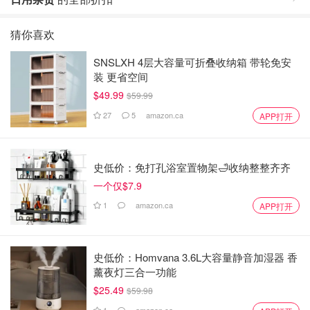
猜你喜欢
SNSLXH 4层大容量可折叠收纳箱 带轮免安
装 更省空间
$49.99
$59.99
27
5
amazon.ca
APP打开
史低价：免打孔浴室置物架🛁收纳整整齐齐
一个仅$7.9
1
amazon.ca
APP打开
史低价：Homvana 3.6L大容量静音加湿器 香
薰夜灯三合一功能
$25.49
$59.98