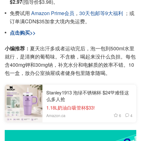
$2.97
(指导价$3.98)。
免费试用
Amazon Prime会员
，
30天包邮等9大福利
；或
订单满CDN$35加拿大境内免运费。
点击购买>>
小编推荐：
夏天出汗多或者运动完后，泡一包到500ml水里
就行，是清爽的葡萄味。不含糖，喝起来没什么负担。每包
含400mg钾和30mg钠，补充水分和电解质的效率不错。10
包一盒，放办公室抽屉或者健身包里随拿随喝。
Stanley1913 泡绿不锈钢杯 $24💚难怪这
么多人抢
1.18L奶油白吸管杯$33!
6
4
Amazon.ca