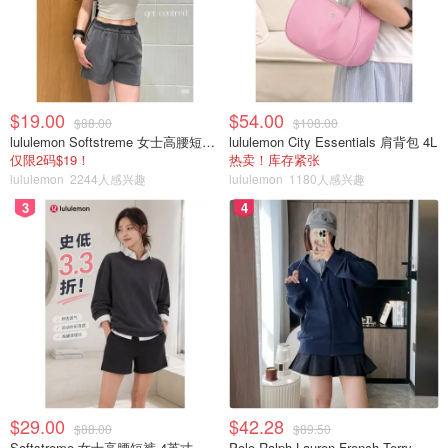
$19.00
$54.00
$88.00
$108.00
lululemon Softstreme 女士高腰短裤 10cm
lululemon City Essentials 肩背包 4L
仅限2码$19！
热卖！库存紧张
lululemon
2244人感兴趣
lululemon
1180人感兴趣
3
4
$29.00
$42.28
$88.00
$89.50
Softstreme 女士高腰短裤 4英寸
Polo Ralph Lauren French Terry 女童连帽卫衣 7-16码