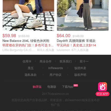
$59.98
$64.00
$155.00
$148.00
New Balance 204L 绿银色休闲鞋
Daydrift 高腰阔腿裤 常规款
明星都在穿的热门款！多色可选 3.8折
罕见码全！真史低上次$114
Little Burgundy CA (CA）
803人感兴趣
lululemon
671人感兴趣
信用卡
商业合作
联系我们
双十一
黑五
InRewards
饭团外卖
隐私条款
用户协议
版权声明
触屏版
电脑版
下载App
2017©dealmoon.ca
打开 APP
页面信息由用户分享或品牌、商家提供，由Dealmoon核实后发布折
扣广告