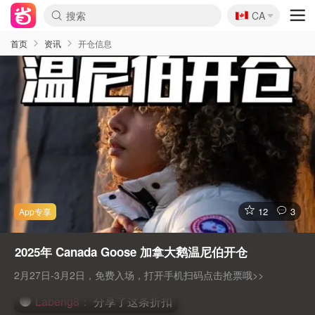
🇨🇦
CA
首页
资讯
开仓信息
12
3
2025年 Canada Goose 加拿大鹅温尼伯开仓
2月27日-3月2日，免费入场，打开手机扫码点击抢票哦>>
Labeng8：
分享了这条折扣