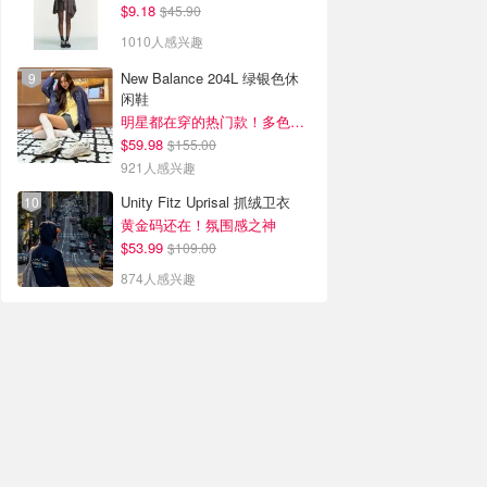
$9.18
$45.90
1010人感兴趣
New Balance 204L 绿银色休
闲鞋
明星都在穿的热门款！多色可选 3.8折
$59.98
$155.00
921人感兴趣
Unity Fitz Uprisal 抓绒卫衣
黄金码还在！氛围感之神
$53.99
$109.00
874人感兴趣