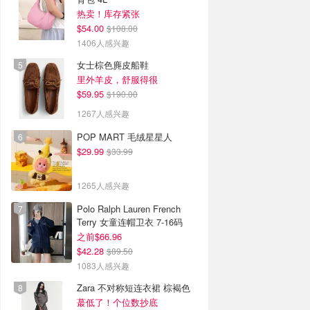
热卖！库存紧张
$54.00
$108.00
1406人感兴趣
女士棕色麂皮船鞋
里外羊皮，舒服得很
$59.95
$190.00
1267人感兴趣
POP MART 毛绒星星人
$29.99
$33.99
1265人感兴趣
Polo Ralph Lauren French
Terry 女童连帽卫衣 7-16码
之前$66.96
$42.28
$89.50
1083人感兴趣
Zara 不对称短连衣裙 棕褐色
蕞低了！个位数抄底