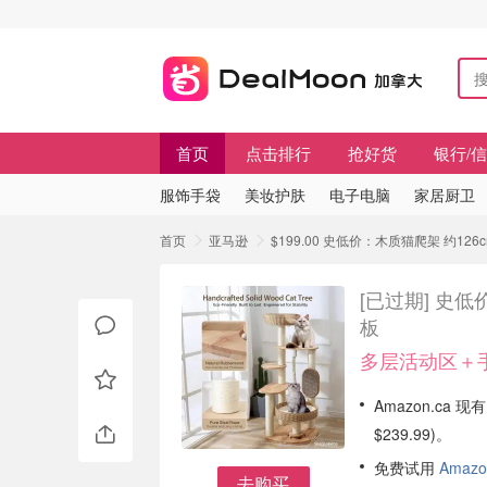
首页
点击排行
抢好货
银行/
服饰手袋
美妆护肤
电子电脑
家居厨卫
首页
亚马逊
$199.00 史低价：木质猫爬架 约126
[已过期]
史低价
板
多层活动区＋手
Amazon.ca 
$239.99)。
免费试用
Amazo
去购买