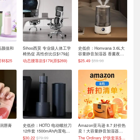
 高颜值和
Sihoo西昊 专业级人体工学
史低价：Homvana 3.6L大
椅热促 高性价比仅$179起
容量静音加湿器 香薰夜灯
三合一功能
杯$25
动态腰靠款$179(原$269)
$25.49
$59.98
护润唇膏
史低价：HOTO 电动螺丝刀
Amazon亚马逊 8.7 好价热
12件套 1500mAh内置电池
卖！大容量静音加湿器
家装必备
$25(原$60)
$30.22
$79.99
The Ordinary 护肤套装$23(原$41)