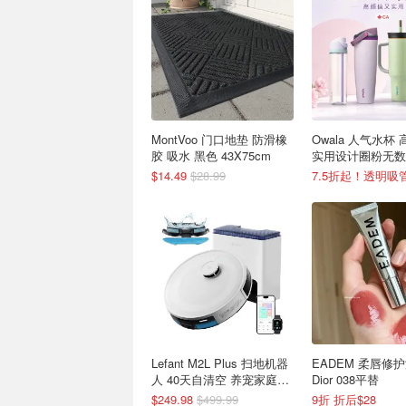
MontVoo 门口地垫 防滑橡
Owala 人气水杯
胶 吸水 黑色 43X75cm
实用设计圈粉无数
$14.49
$28.99
7.5折起！透明吸管
Lefant M2L Plus 扫地机器
EADEM 柔唇修
人 40天自清空 养宠家庭必
Dior 038平替
备
$249.98
$499.99
9折 折后$28