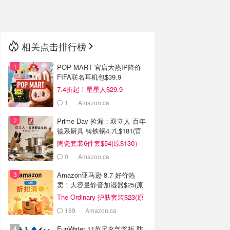
🇳🇿
新西兰
相关点击排行榜
POP MART 官店大热IP降价
FIFA联名耳机包$39.9
7.4折起！星星人$29.9
1
Amazon.ca
Prime Day 捡漏：双立人 百年
德系厨具 铸铁锅4.7L$181(官
网$520）
陶瓷套装6件套$54(原$130）
0
Amazon.ca
Amazon亚马逊 8.7 好价热
卖！大容量静音加湿器$25(原
$60)
The Ordinary 护肤套装$23(原
$41)
189
Amazon.ca
FunWater 11英尺充气桨板 防