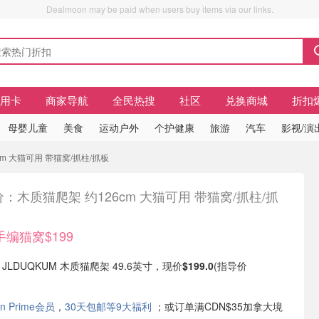
Dealmoon may be paid when users buy items via our links.
信用卡
商家导航
全民热搜
社区
兑换商城
折扣
母婴儿童
美食
运动户外
个护健康
旅游
汽车
影视/演
cm 大猫可用 带猫窝/抓柱/抓板
：木质猫爬架 约126cm 大猫可用 带猫窝/抓柱/抓
编猫窝$199
现有 JLDUQKUM 木质猫爬架 49.6英寸，现价
$199.0
(指导价
n Prime会员
，
30天包邮等9大福利
；或订单满CDN$35加拿大境