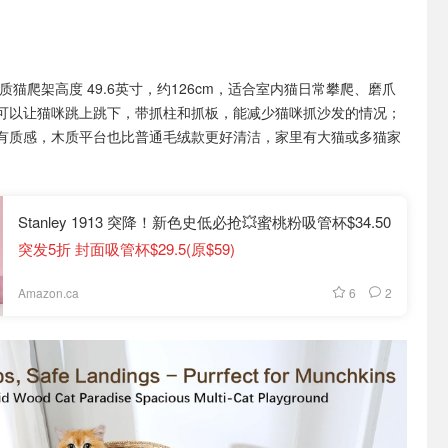
质猫爬架高度 49.6英寸，约126cm，适合室内猫日常攀爬、磨爪
可以让猫咪跳上跳下，带抓柱和抓板，能减少猫咪抓沙发的情况；
有质感，木质平台也比普通毛绒款更好清洁，家里有大猫或多猫家
Stanley 1913 突降！新色史低必抢💥蜜桃粉吸管杯$34.50
突发5折 封面吸管杯$29.5(原$59)
6
2
Amazon.ca