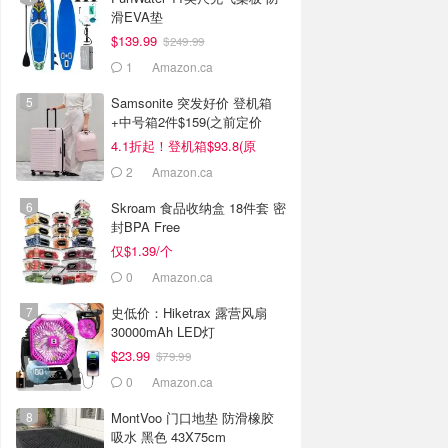
滑EVA垫
$139.99
$249.99
1
Amazon.ca
Samsonite 突发好价 登机箱
+中号箱2件$159(之前定价
$434)
4.1折起！登机箱$93.8(原
$134)
2
Amazon.ca
Skroam 食品收纳盒 18件套 密
封BPA Free
仅$1.39/个
0
Amazon.ca
史低价：Hiketrax 露营风扇
30000mAh LED灯
$23.99
$79.99
0
Amazon.ca
MontVoo 门口地垫 防滑橡胶
吸水 黑色 43X75cm