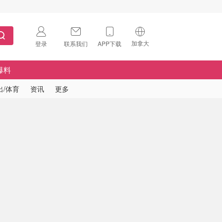
加拿大
登录
联系我们
APP下载
🇺🇸
美国
爆料
🇨🇳
中国
出/体育
资讯
更多
🇨🇦
加拿大
扫码下载 App
🇬🇧
英国
Download on the
App Store
🇩🇪
德国
Download the
Android App
🇫🇷
法国
🇮🇹
意大利
🇦🇺
澳洲