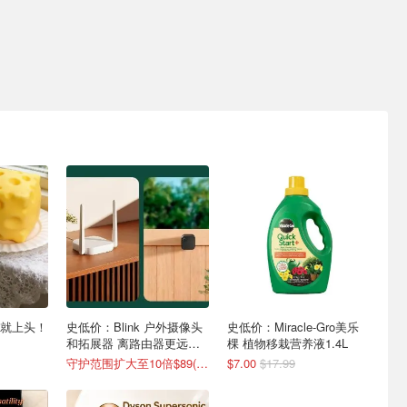
就上头！
史低价：Blink 户外摄像头
史低价：Miracle-Gro美乐
和拓展器 离路由器更远也
棵 植物移栽营养液1.4L
能稳定连接
守护范围扩大至10倍$89(原$165）
$7.00
$17.99