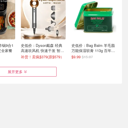
气炸锅9合1
史低价：Dyson戴森 经典
史低价：Bag Balm 羊毛脂
定全家餐
高速吹风机 快速干发 智能
万能保湿软膏 113g 百年经
控温
典配方
补货！卖疯$379(原$579）
$9.99
$15.87
展开更多
 Tapo
GREPRO 150PSI 便携充
Razime 高压双花洒套装 9
监控摄像
气泵 无线充电+车载双供电
种出水模式洗澡清洁都好用