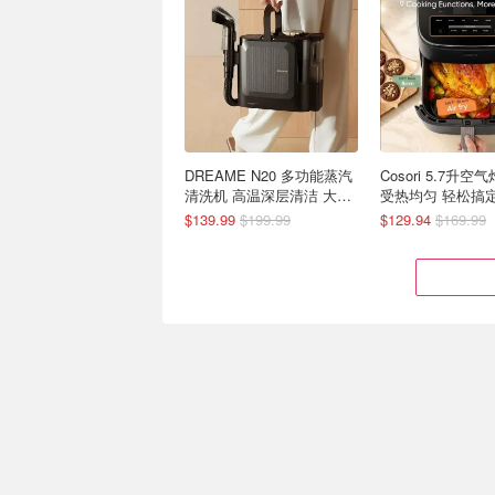
DREAME N20 多功能蒸汽
Cosori 5.7升空
清洗机 高温深层清洁 大件
受热均匀 轻松搞
轻松焕新
$139.99
$199.99
$129.94
$169.99
Philips 温和清洁电动牙刷
居家必备：TP-Link
多色可选
2K 室内智能安防