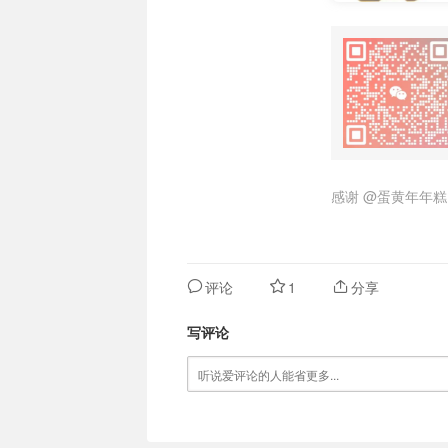
感谢
@蛋黄年年糕
评论
1
分享
写评论