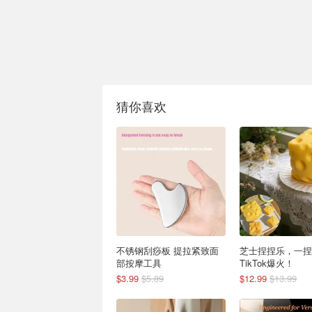
猜你喜欢
不锈钢刮痧板 提拉紧致面
芝士捏捏乐，一捏
部按摩工具
TikTok爆火！
$3.99
$5.89
$12.99
$13.99