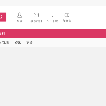
加拿大
登录
联系我们
APP下载
🇺🇸
美国
爆料
🇨🇳
中国
出/体育
资讯
更多
🇨🇦
加拿大
扫码下载 App
🇬🇧
英国
Download on the
App Store
🇩🇪
德国
Download the
Android App
🇫🇷
法国
🇮🇹
意大利
🇦🇺
澳洲