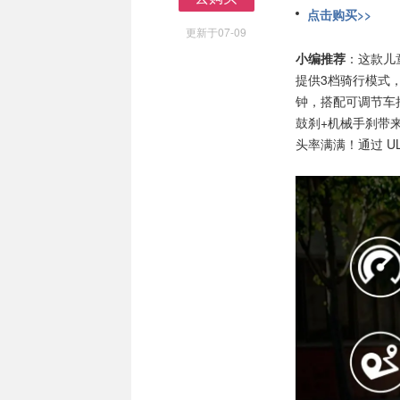
点击购买>>
去购买
更新于07-09
小编推荐
：这款儿
提供3档骑行模式
钟，搭配可调节车
鼓刹+机械手刹带来
头率满满！通过 U