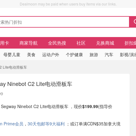
Dealmoon may be paid when users buy items via our links.
信用卡
商家导航
全民热搜
社区
兑换商城
折扣
母婴儿童
美食
运动户外
个护健康
旅游
汽车
影视/演
 C2 Lite电动滑板车
 Ninebot C2 Lite电动滑板车
99
 Segway Ninebot C2 Lite电动滑板车 ，现价
$199.99
(指导价
n Prime会员
，
30天包邮等9大福利
；或订单满CDN$35加拿大境