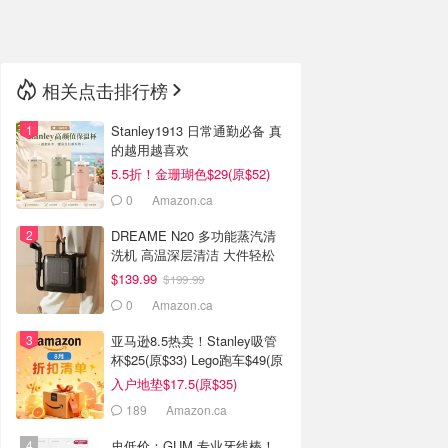
🇳🇿
新西兰
相关点击排行榜
Stanley1913 日常通勤必备 真
的越用越喜欢
5.5折！金珊瑚色$29(原$52)
0
Amazon.ca
DREAME N20 多功能蒸汽清
洗机 高温深层清洁 大件轻松
焕新
$139.99
$199.99
0
Amazon.ca
亚马逊8.5热卖！Stanley吸管
杯$25(原$33) Lego跑车$49(原
$80)
入户地垫$17.5(原$35)
189
Amazon.ca
史低价：GUM 专业牙线棒！