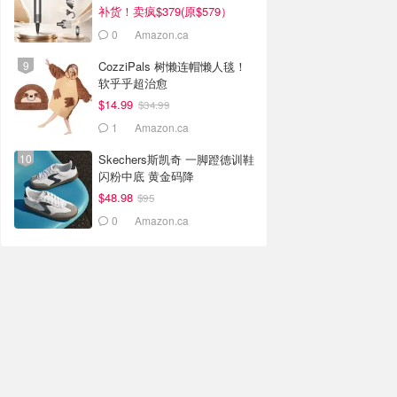
补货！卖疯$379(原$579）
0
Amazon.ca
CozziPals 树懒连帽懒人毯！
软乎乎超治愈
$14.99
$34.99
1
Amazon.ca
Skechers斯凯奇 一脚蹬德训鞋
闪粉中底 黄金码降
$48.98
$95
0
Amazon.ca