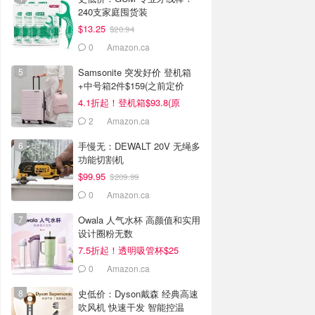
240支家庭囤货装
$13.25
$20.94
0
Amazon.ca
Samsonite 突发好价 登机箱
+中号箱2件$159(之前定价
$434)
4.1折起！登机箱$93.8(原
$134)
2
Amazon.ca
手慢无：DEWALT 20V 无绳多
功能切割机
$99.95
$209.99
0
Amazon.ca
Owala 人气水杯 高颜值和实用
设计圈粉无数
7.5折起！透明吸管杯$25
0
Amazon.ca
史低价：Dyson戴森 经典高速
吹风机 快速干发 智能控温