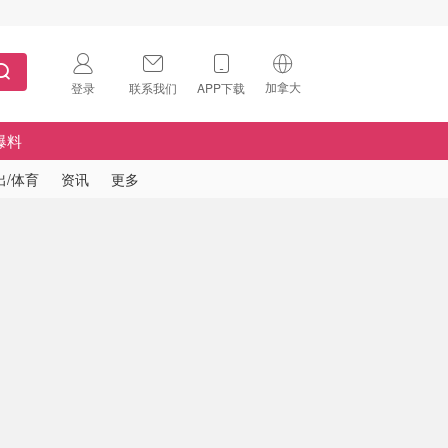
加拿大
登录
联系我们
APP下载
🇺🇸
美国
爆料
🇨🇳
中国
出/体育
资讯
更多
🇨🇦
加拿大
扫码下载 App
🇬🇧
英国
Download on the
App Store
🇩🇪
德国
Download the
Android App
🇫🇷
法国
🇮🇹
意大利
🇦🇺
澳洲