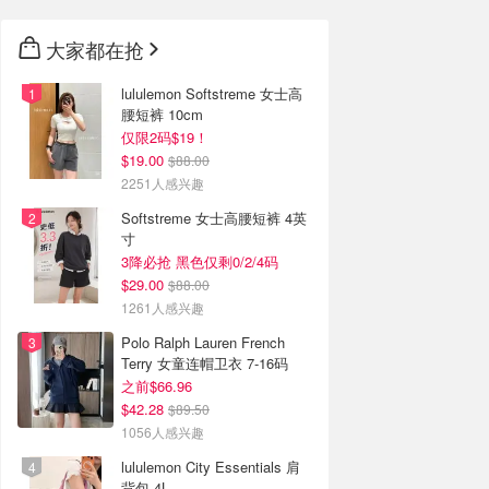
大家都在抢
lululemon Softstreme 女士高
腰短裤 10cm
仅限2码$19！
$19.00
$88.00
2251人感兴趣
Softstreme 女士高腰短裤 4英
寸
3降必抢 黑色仅剩0/2/4码
$29.00
$88.00
1261人感兴趣
Polo Ralph Lauren French
Terry 女童连帽卫衣 7-16码
之前$66.96
$42.28
$89.50
1056人感兴趣
lululemon City Essentials 肩
背包 4L