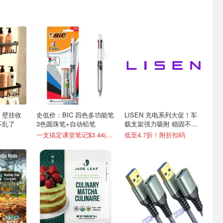
 壁挂收
史低价：BIC 四色多功能笔
LISEN 充电系列大促！车
不乱了
3色圆珠笔+自动铅笔
载支架强力吸附 稳固不掉
落
一支搞定课堂笔记$3.44(原$6.9)
低至4.7折！附折扣码