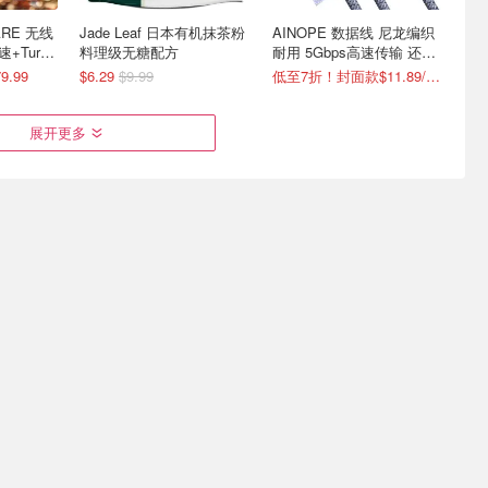
RE 无线
Jade Leaf 日本有机抹茶粉
AINOPE 数据线 尼龙编织
+Turbo
料理级无糖配方
耐用 5Gbps高速传输 还有
加长款可选
.99
$6.29
$9.99
低至7折！封面款$11.89/2条
展开更多
ay-Doh
史低价：Sogries 儿童1000
INIU 无线充电座 睡眠感应
模具+5
倍手持数码显微镜
灯 15W快充 随手一放就能
充
随身探索微观世界$29.99
$17.99
$21.99