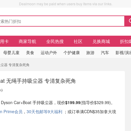
Dealmoon may be paid when users buy items via our links.
信用卡
商家导航
全民热搜
社区
兑换商城
折扣
母婴儿童
美食
运动户外
个护健康
旅游
汽车
影视/演
绳手持吸尘器 专清复杂死角
+Boat 无绳手持吸尘器 专清复杂死角
99
有 Dyson Car+Boat 手持吸尘器，现价
$199.99
(指导价$329.99)。
n Prime会员
，
30天包邮等9大福利
；或订单满CDN$35加拿大境