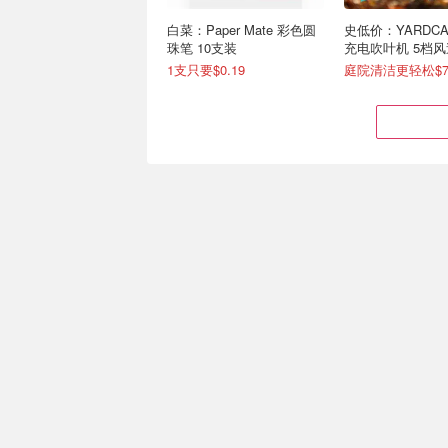
白菜：Paper Mate 彩色圆
史低价：YARDCA
珠笔 10支装
充电吹叶机 5档风速
模式
1支只要$0.19
庭院清洁更轻松$79
Honeywell 护眼灯具大促
史低价：Hasbro Pl
专业呵护视力 3段式调光台
花园花卉玩具套装 
灯减$25
色橡皮泥
低至7.8折！落地护眼灯仅$79
$15.00
$27.99