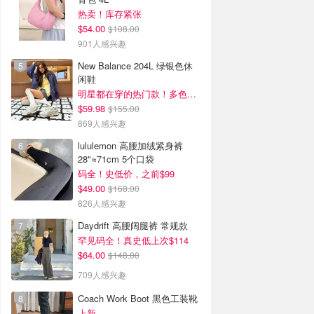
热卖！库存紧张
$54.00
$108.00
901人感兴趣
New Balance 204L 绿银色休
闲鞋
明星都在穿的热门款！多色可选 3.8折
$59.98
$155.00
869人感兴趣
lululemon 高腰加绒紧身裤
28"≈71cm 5个口袋
码全！史低价，之前$99
$49.00
$168.00
826人感兴趣
Daydrift 高腰阔腿裤 常规款
罕见码全！真史低上次$114
$64.00
$148.00
709人感兴趣
Coach Work Boot 黑色工装靴
上新