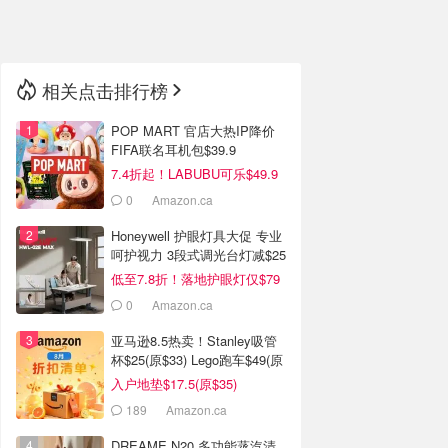
🇳🇿
新西兰
相关点击排行榜
POP MART 官店大热IP降价
FIFA联名耳机包$39.9
7.4折起！LABUBU可乐$49.9
0
Amazon.ca
Honeywell 护眼灯具大促 专业
呵护视力 3段式调光台灯减$25
低至7.8折！落地护眼灯仅$79
0
Amazon.ca
亚马逊8.5热卖！Stanley吸管
杯$25(原$33) Lego跑车$49(原
$80)
入户地垫$17.5(原$35)
189
Amazon.ca
DREAME N20 多功能蒸汽清