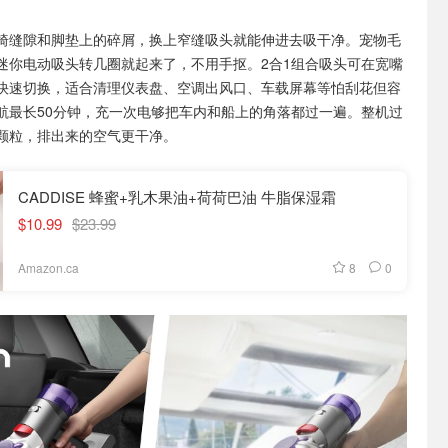
椅缝隙和脚垫上的碎屑，换上窄缝吸头就能伸进去吸干净。宠物毛
迷你电动吸头转几圈就起来了，不用手抠。2合1组合吸头可在宽嘴
快速切换，适合清理仪表盘、空调出风口、车载屏幕等怕刮花但容
航最长50分钟，充一次电够把车内和船上的角落都过一遍。整机过
颗粒，排出来的空气更干净。
CADDISE 蜂蜜+乳木果油+荷荷巴油 牛脂保湿霜
$10.99
$23.99
8
0
Amazon.ca