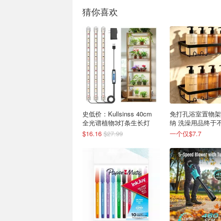
猜你喜欢
史低价：Kullsinss 40cm
免打孔浴室置物架
全光谱植物3灯条生长灯
纳 洗澡用品终于
$16.16
$27.99
一个仅$7.7