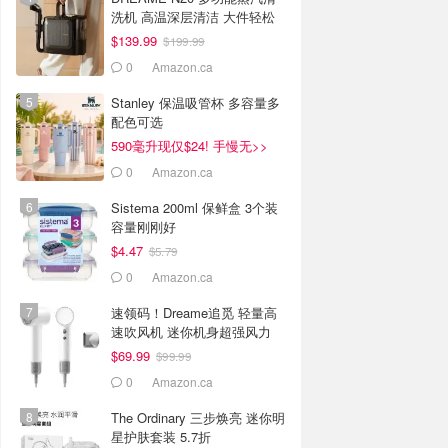
洗机 高温深层清洁 大件轻松
焕新
$139.99
$199.99
0
Amazon.ca
Stanley 保温吸管杯 多容量多
配色可选
590毫升现仅$24! 手慢无>>
0
Amazon.ca
Sistema 200ml 保鲜盒 3个装
容量刚刚好
$4.47
$5.79
0
Amazon.ca
速领码！Dreame追觅 轻量高
速吹风机 迷你机身超强风力
$69.99
$99.99
0
Amazon.ca
The Ordinary 三步焕亮 迷你明
星护肤套装 5.7折